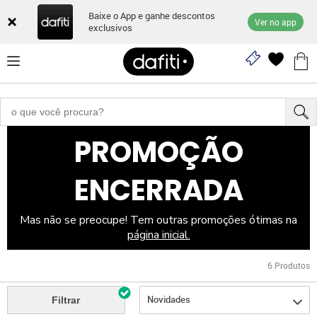
Baixe o App e ganhe descontos
Ver no app
exclusivos
PROMOÇÃO
ENCERRADA
Mas não se preocupe! Tem outras promoções ótimas na
página inicial.
6
Produtos
Novidades
Filtrar