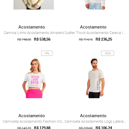
Acostamento
Acostamento
Camisa Linho Acostamento Amarelo
Suéter Tricot Acostamento Careca In26 Of...
R$ 538,56
R$ 236,25
R$ 748,00
R$ 714,16
-9%
-52%
Acostamento
Acostamento
Camiseta Acostamento Fashion In24 Off Wh...
Camiseta Acostamento Logo Lateral OU24 O...
R$ 129,88
R$ 106,24
R$ 142,73
R$ 220,65