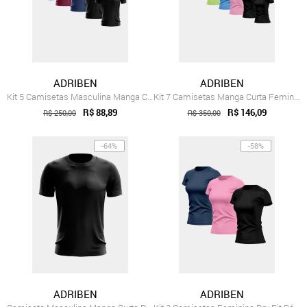
ADRIBEN
ADRIBEN
Kit 5 Camisetas Masculina Manga Curta Dr...
Kit 7 Camisetas Manga Curta Feminina Dry...
R$ 88,89
R$ 146,09
R$ 250,00
R$ 350,00
-64%
-58%
ADRIBEN
ADRIBEN