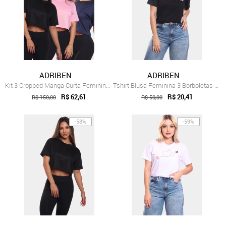
ADRIBEN
ADRIBEN
Kit 3 Cropped Manga Curta Feminino Dry P...
Tshirt Blusa Feminina 3 Borboletas Estam...
R$ 62,61
R$ 20,41
R$ 150,00
R$ 50,00
-58%
-59%