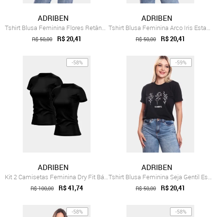
ADRIBEN
ADRIBEN
Tshirt Blusa Feminina Flores Retângulo E...
Tshirt Blusa Feminina Arco Iris Estampad...
R$ 20,41
R$ 20,41
R$ 50,00
R$ 50,00
-58%
-59%
ADRIBEN
ADRIBEN
Kit 2 Camisetas Feminina Dry Fit Básica ...
Tshirt Blusa Feminina Seja Gentil Estamp...
R$ 41,74
R$ 20,41
R$ 100,00
R$ 50,00
-58%
-58%