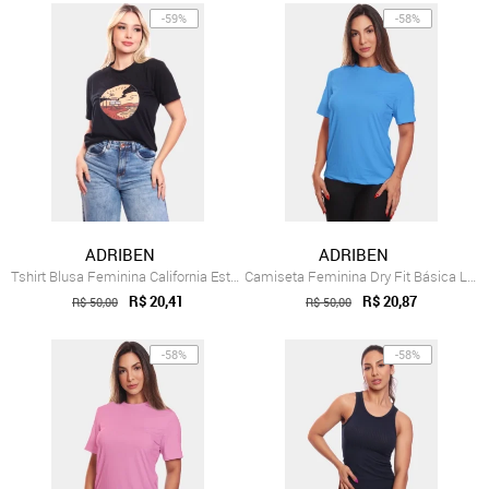
-59%
-58%
ADRIBEN
ADRIBEN
Tshirt Blusa Feminina California Estampa...
Camiseta Feminina Dry Fit Básica Lisa Pr...
R$ 20,41
R$ 20,87
R$ 50,00
R$ 50,00
-58%
-58%