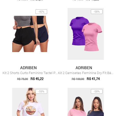
-40%
-58%
ADRIBEN
ADRIBEN
Kit 2 Shorts Curto Feminino Tactel Praia...
Kit 2 Camisetas Feminina Dry Fit Básica ...
R$ 45,22
R$ 41,74
R$ 75,00
R$ 100,00
-59%
-58%