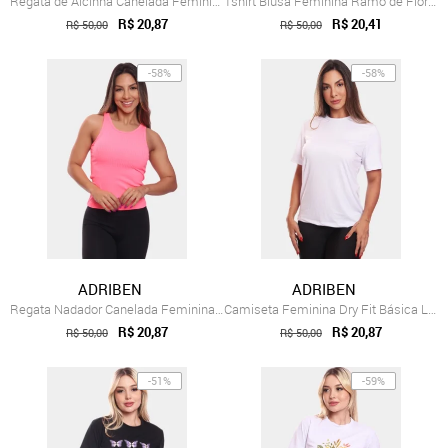
Regata de Alcinha Canelada Feminina Lisa...
Tshirt Blusa Feminina Ramo de Flores Est...
R$ 20,87
R$ 20,41
R$ 50,00
R$ 50,00
-58%
-58%
ADRIBEN
ADRIBEN
Regata Nadador Canelada Feminina Lisa Bl...
Camiseta Feminina Dry Fit Básica Lisa Pr...
R$ 20,87
R$ 20,87
R$ 50,00
R$ 50,00
-51%
-59%