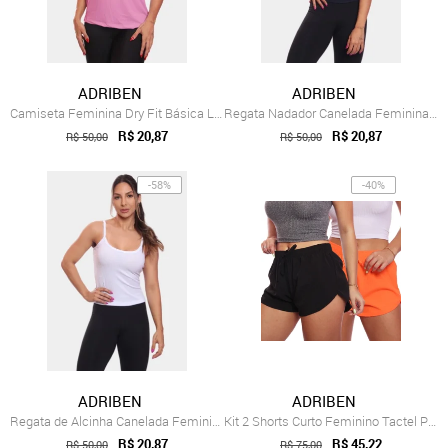
ADRIBEN
ADRIBEN
Camiseta Feminina Dry Fit Básica Lisa Pr...
Regata Nadador Canelada Feminina Lisa Bl...
R$ 20,87
R$ 20,87
R$ 50,00
R$ 50,00
-58%
-40%
ADRIBEN
ADRIBEN
Regata de Alcinha Canelada Feminina Lisa...
Kit 2 Shorts Curto Feminino Tactel Praia...
R$ 20,87
R$ 45,22
R$ 50,00
R$ 75,00