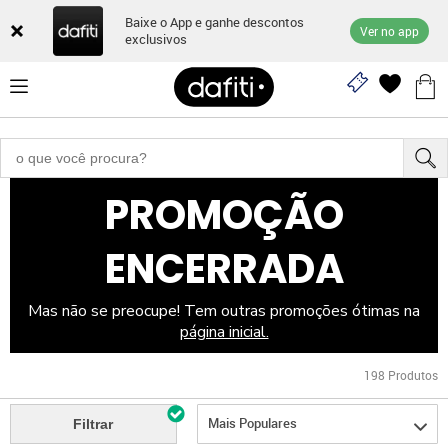
Baixe o App e ganhe descontos
Ver no app
exclusivos
PROMOÇÃO
ENCERRADA
Mas não se preocupe! Tem outras promoções ótimas na
página inicial.
198
Produtos
Mais Populares
Filtrar