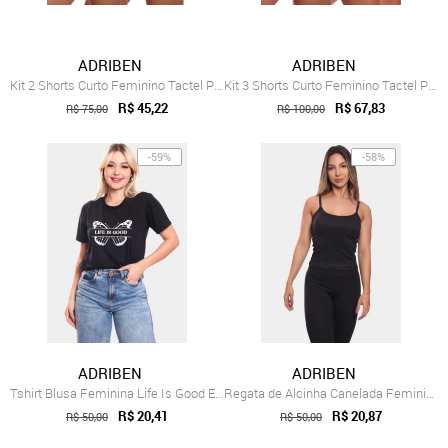
ADRIBEN
ADRIBEN
Kit 2 Shorts Curto Feminino Tactel Praia...
Kit 3 Shorts Curto Feminino Tactel Praia...
R$ 45,22
R$ 67,83
R$ 75,00
R$ 100,00
-59%
-58%
ADRIBEN
ADRIBEN
Tshirt Blusa Feminina Life Is Good Estam...
Regata de Alcinha Canelada Feminina Lisa...
R$ 20,41
R$ 20,87
R$ 50,00
R$ 50,00