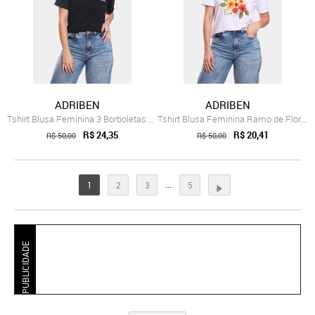
ADRIBEN
ADRIBEN
Tshirt Blusa Feminina 3 Borboletas Estam...
Tshirt Blusa Feminina Ramo de Flores Est...
R$ 24,35
R$ 20,41
R$ 50,00
R$ 50,00
...
1
2
3
5
PUBLICIDADE