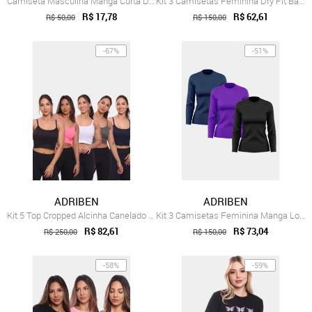
Camiseta Masculina Manga Curta Dry Fit B...
Kit 3 Camisetas Feminina Dry Fit Básica ...
R$ 17,78
R$ 62,61
R$ 50,00
R$ 150,00
-67%
-51%
ADRIBEN
ADRIBEN
Kit 5 Top Cropped Alcinha Canelado Femin...
Kit 3 Camisetas Feminina Manga Longa Dry...
R$ 82,61
R$ 73,04
R$ 250,00
R$ 150,00
-58%
-59%