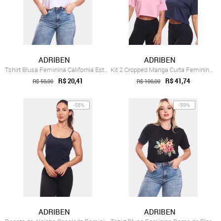
ADRIBEN
ADRIBEN
Tshirt Blusa Feminina California Estampa...
Kit 2 Cropped Manga Curta Feminino Dry P...
R$ 20,41
R$ 41,74
R$ 50,00
R$ 100,00
-58%
-59%
ADRIBEN
ADRIBEN