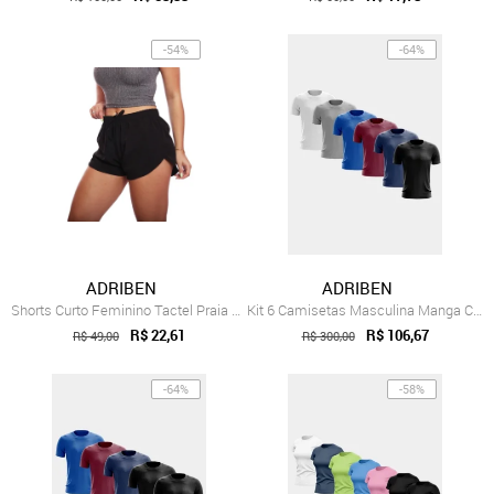
-54%
-64%
ADRIBEN
ADRIBEN
Shorts Curto Feminino Tactel Praia Pisci...
Kit 6 Camisetas Masculina Manga Curta Dr...
R$ 22,61
R$ 106,67
R$ 49,00
R$ 300,00
-64%
-58%