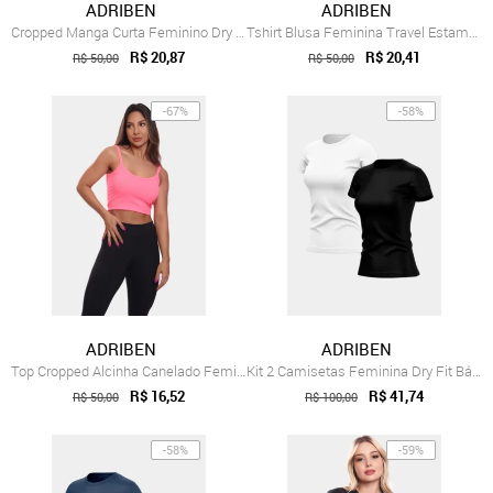
ADRIBEN
ADRIBEN
Cropped Manga Curta Feminino Dry Proteçã...
Tshirt Blusa Feminina Travel Estampada M...
R$ 20,87
R$ 20,41
R$ 50,00
R$ 50,00
-67%
-58%
ADRIBEN
ADRIBEN
Top Cropped Alcinha Canelado Feminino Li...
Kit 2 Camisetas Feminina Dry Fit Básica ...
R$ 16,52
R$ 41,74
R$ 50,00
R$ 100,00
-58%
-59%