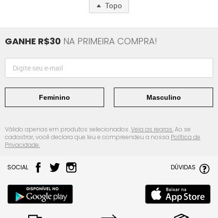
Topo
GANHE R$30
NA PRIMEIRA COMPRA!
Feminino
Masculino
Válido apenas em produtos selecionados.
Veja as regras.
Ao se
cadastrar, você declara que leu e compreendeu a nossa
Política de
Privacidade.
SOCIAL
DÚVIDAS