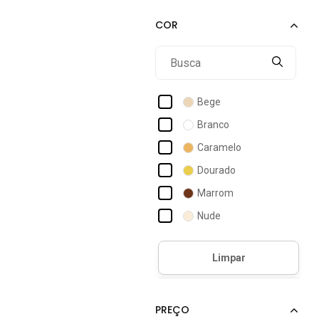
Melissa
Modare
Moleca
Pampili
Bege
Ramarim
Branco
Santa Lolla
Caramelo
Sb Shoes
Dourado
Via Uno
Marrom
Vizzano
Nude
Off-white
Prata
Preto
Verde