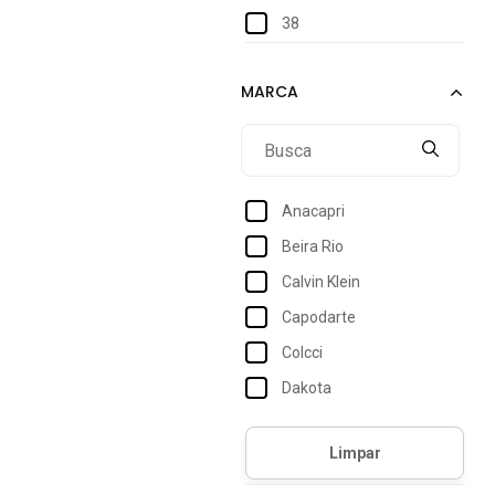
38
Anacapri
Beira Rio
Calvin Klein
Capodarte
Colcci
Dakota
Fila
Jorge Bischoff
Kolosh