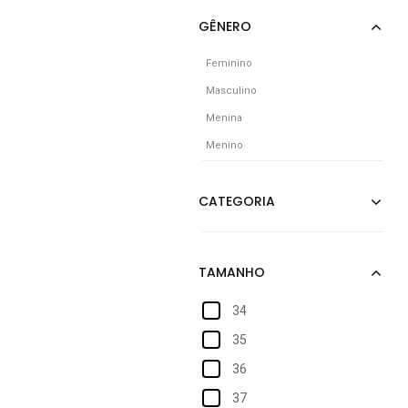
Feminino
Masculino
Menina
Menino
34
35
36
37