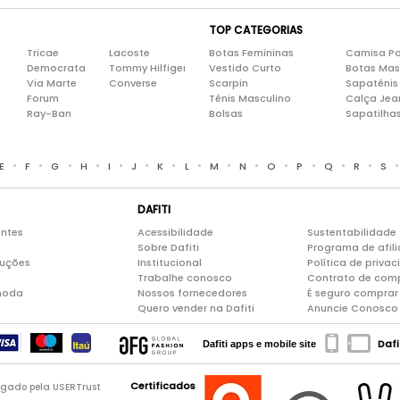
TOP CATEGORIAS
Tricae
Lacoste
Botas Femininas
Camisa Po
Democrata
Tommy Hilfiger
Vestido Curto
Botas Mas
Via Marte
Converse
Scarpin
Sapatênis
Forum
Tênis Masculino
Calça Jea
Ray-Ban
Bolsas
Sapatilha
•
•
•
•
•
•
•
•
•
•
•
•
•
•
E
F
G
H
I
J
K
L
M
N
O
P
Q
R
S
DAFITI
entes
Acessibilidade
Sustentabilidade
Sobre Dafiti
Programa de afil
luções
Institucional
Política de priva
Trabalhe conosco
Contrato de com
moda
Nossos fornecedores
É seguro comprar 
Quero vender na Dafiti
Anuncie Conosco
Dafi
Dafiti apps e mobile site
Certificados
logado pela USERTrust