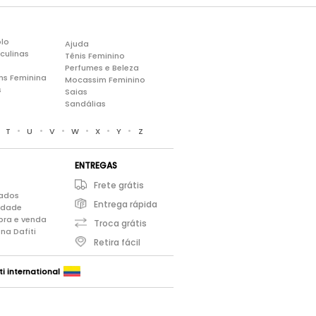
lo
Ajuda
culinas
Tênis Feminino
Perfumes e Beleza
ns Feminina
Mocassim Feminino
s
Saias
Sandálias
•
•
•
•
•
•
•
T
U
V
W
X
Y
Z
ENTREGAS
Frete grátis
iados
Entrega rápida
cidade
pra e venda
Troca grátis
na Dafiti
Retira fácil
ti international