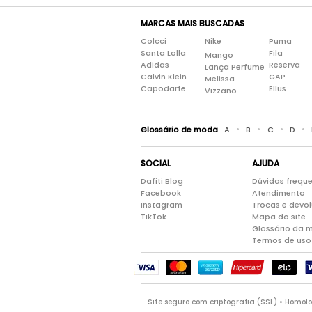
MARCAS MAIS BUSCADAS
Colcci
Nike
Puma
Santa Lolla
Fila
Mango
Adidas
Reserva
Lança Perfume
Calvin Klein
GAP
Melissa
Capodarte
Ellus
Vizzano
•
•
•
•
Glossário de moda
A
B
C
D
SOCIAL
AJUDA
Dafiti Blog
Dúvidas frequ
Facebook
Atendimento
Instagram
Trocas e devo
TikTok
Mapa do site
Glossário da 
Termos de uso
Site seguro com criptografia (SSL) • Homo