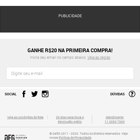
PUBLICIDADE
GANHE R$20 NA PRIMEIRA COMPRA!
Insira seu email no campo abaixo.
Veja as regras
SOCIAL
DÚVIDAS
Veja as condições de frete
30 dias para troca e
Atendimento
devolução grátis
11 3053 7500
© Dafiti 2011 - 2020. Todos os direitos reservados. Veja
nossa
Política de Privacidade
.