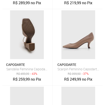
R$
289,99
no Pix
R$
219,99
no Pix
CAPODARTE
CAPODARTE
Sandália Feminina Capodarte Salto Bloco Bico Quadrado Nude
Scarpin Feminino Capodarte Bic
R$
459,99
- 43%
R$
399,90
- 37%
R$
259,99
no Pix
R$
249,99
no Pix