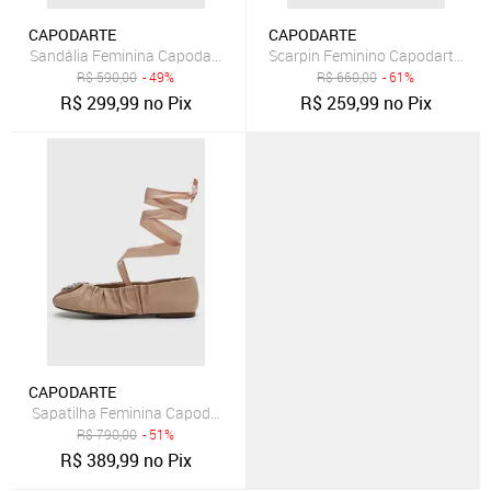
CAPODARTE
CAPODARTE
Sandália Feminina Capodarte Salto Médio Bloco Matelassê Nude
R$
590,00
- 49%
R$
660,00
- 61%
R$
299,99
no Pix
R$
259,99
no Pix
CAPODARTE
Sapatilha Feminina Capodarte Franzido Pedraria Amarração Nude
R$
790,00
- 51%
R$
389,99
no Pix