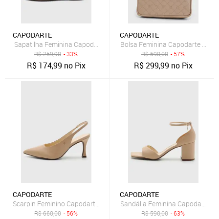
CAPODARTE
CAPODARTE
Sapatilha Feminina Capodarte Couro Laço Nude
Bolsa Feminina Capodarte Mat
R$
259,90
- 33%
R$
690,00
- 57%
R$
174,99
no Pix
R$
299,99
no Pix
CAPODARTE
CAPODARTE
Scarpin Feminino Capodarte Slingback Nude
Sandália Feminina Capodarte Sa
R$
660,00
- 56%
R$
590,00
- 63%