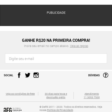
PUBLICIDADE
GANHE R$20 NA PRIMEIRA COMPRA!
Insira seu email no campo abaixo.
Veja as regras
SOCIAL
DÚVIDAS
Veja as condições de frete
30 dias para troca e
Atendimento
devolução grátis
11 3053 7500
© Dafiti 2011 - 2020. Todos os direitos reservados. Veja
nossa
Política de Privacidade
.