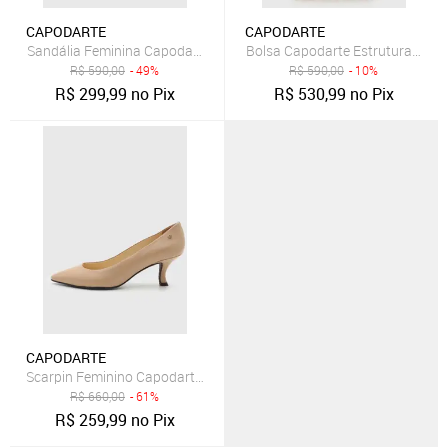
CAPODARTE
CAPODARTE
Sandália Feminina Capodarte Salto Médio Bloco Matelassê Nude
Bolsa Capodarte Estruturada M
R$
590,00
- 49%
R$
590,00
- 10%
R$
299,99
no Pix
R$
530,99
no Pix
CAPODARTE
Scarpin Feminino Capodarte Salto Baixo Nude
R$
660,00
- 61%
R$
259,99
no Pix