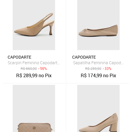
CAPODARTE
CAPODARTE
Scarpin Feminino Capodarte Slingback Nude
Sapatilha Feminina Capodarte 
R$
660,00
- 56%
R$
259,90
- 33%
R$
289,99
no Pix
R$
174,99
no Pix