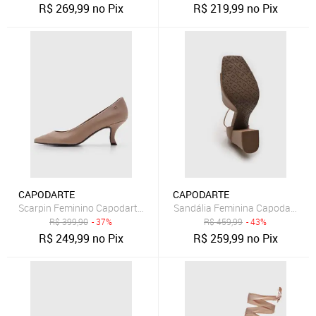
R$
269,99
no Pix
R$
219,99
no Pix
CAPODARTE
CAPODARTE
Scarpin Feminino Capodarte Bico Fino Nude
Sandália Feminina Capodarte Sa
R$
399,90
- 37%
R$
459,99
- 43%
R$
249,99
no Pix
R$
259,99
no Pix