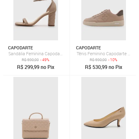
CAPODARTE
CAPODARTE
Sandália Feminina Capodarte Salto Médio Bloco Matelassê Nude
Tênis Feminino Capodarte Cano
R$
590,00
- 49%
R$
590,00
- 10%
R$
299,99
no Pix
R$
530,99
no Pix