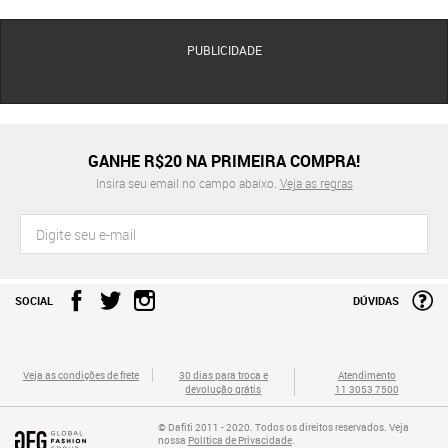
PUBLICIDADE
GANHE R$20 NA PRIMEIRA COMPRA!
Insira seu email no campo abaixo.
Veja as regras
SOCIAL
DÚVIDAS
Veja as condições de frete
30 dias para troca e
Atendimento
devolução grátis
11 3053 7500
© Dafiti 2011 - 2020. Todos os direitos reservados. Veja
nossa
Política de Privacidade
.