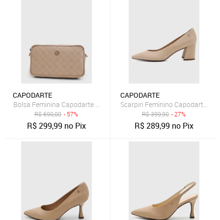
CAPODARTE
CAPODARTE
Bolsa Feminina Capodarte Matelassê Monograma Nude
Scarpin Feminino Capodarte Cou
R$
690,00
- 57%
R$
399,90
- 27%
R$
299,99
no Pix
R$
289,99
no Pix