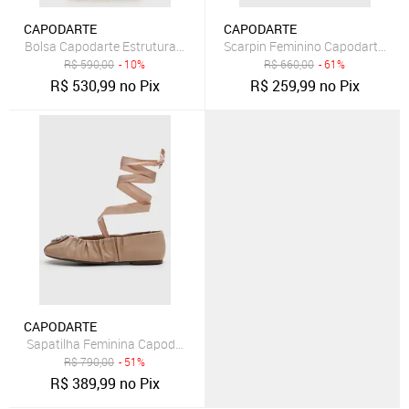
CAPODARTE
CAPODARTE
Bolsa Capodarte Estruturada Matelassê Nude
R$
590,00
- 10%
R$
660,00
- 61%
R$
530,99
no Pix
R$
259,99
no Pix
CAPODARTE
Sapatilha Feminina Capodarte Franzido Pedraria Amarração Nude
R$
790,00
- 51%
R$
389,99
no Pix