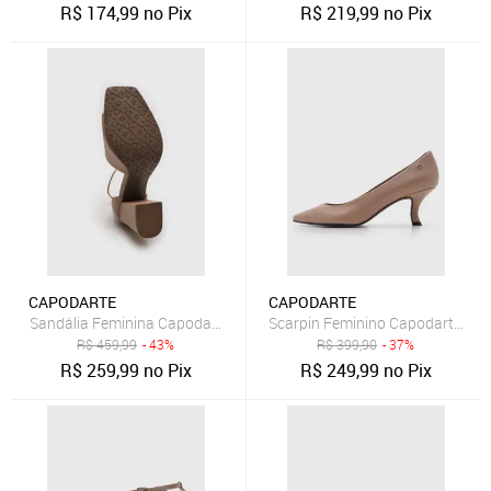
R$
174,99
no Pix
R$
219,99
no Pix
CAPODARTE
CAPODARTE
Sandália Feminina Capodarte Salto Bloco Bico Quadrado Nude
Scarpin Feminino Capodarte Bic
R$
459,99
- 43%
R$
399,90
- 37%
R$
259,99
no Pix
R$
249,99
no Pix