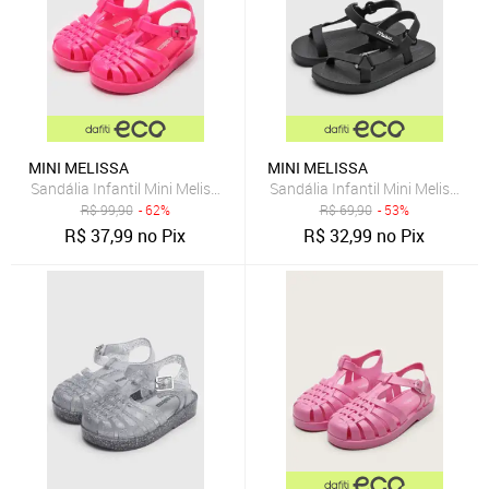
MINI MELISSA
MINI MELISSA
Sandália Infantil Mini Melissa Possession Bb Pink
Sandália Infantil Mini Melissa 
R$
99,90
- 62%
R$
69,90
- 53%
R$
37,99
no Pix
R$
32,99
no Pix