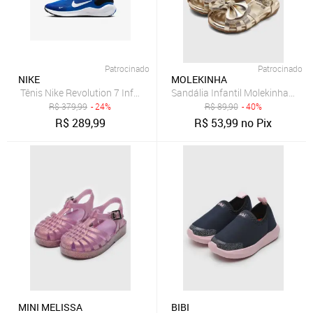
Patrocinado
Patrocinado
NIKE
MOLEKINHA
Tênis Nike Revolution 7 Infantil
Sandália Infantil Molekinha Laç
R$
379,99
- 24%
R$
89,90
- 40%
R$
289,99
R$
53,99
no Pix
MINI MELISSA
BIBI