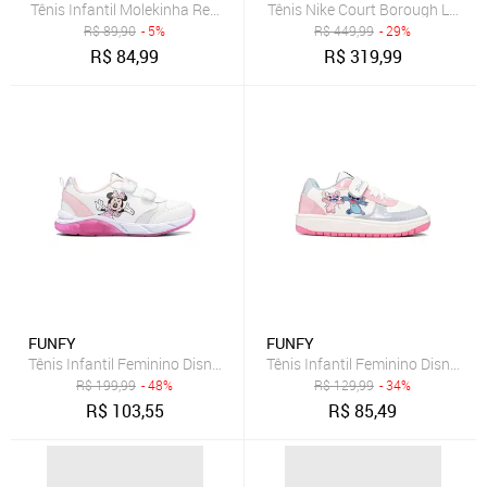
Tênis Infantil Molekinha Recortes Rosa
Tênis Nike Court Borough Low Rec
R$
89,90
- 5%
R$
449,99
- 29%
R$
84,99
R$
319,99
FUNFY
FUNFY
R$
199,99
- 48%
R$
129,99
- 34%
R$
103,55
R$
85,49