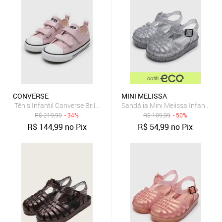
CONVERSE
MINI MELISSA
Tênis Infantil Converse Brilhante Fita Dupla Aderente Rosa
Sandália Mini Melissa Infantil P
R$
219,90
- 34%
R$
109,99
- 50%
R$
144,99
no Pix
R$
54,99
no Pix