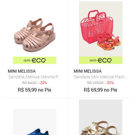
MINI MELISSA
MINI MELISSA
Sandália Melissa Menina Possession Bb Nude
Sandália Mini Melissa Playtime 
R$
84,90
- 29%
R$
139,90
- 50%
R$
59,99
no Pix
R$
69,99
no Pix