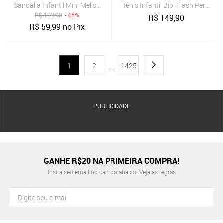
Sandália Infantil Mini Melissa Possession Shiny B Lilás
Tênis Infantil Bibi Flash Perfor
R$
109,90
- 45%
R$
149,90
R$
59,99
no Pix
1
2
...
1425
PUBLICIDADE
GANHE R$20 NA PRIMEIRA COMPRA!
Insira seu email no campo abaixo.
Veja as regras