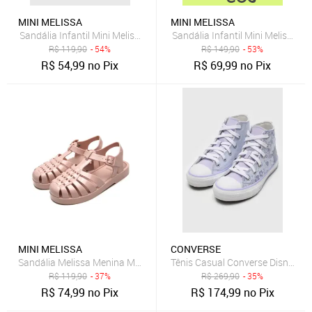
MINI MELISSA
MINI MELISSA
Sandália Infantil Mini Melissa Possession Shiny B Transparente e P
Sandália Infantil Mini Melissa Fi
R$
119,90
- 54%
R$
149,90
- 53%
R$
54,99
no Pix
R$
69,99
no Pix
MINI MELISSA
CONVERSE
Sandália Melissa Menina Mel Possession Nude
R$
119,90
- 37%
R$
269,90
- 35%
R$
74,99
no Pix
R$
174,99
no Pix