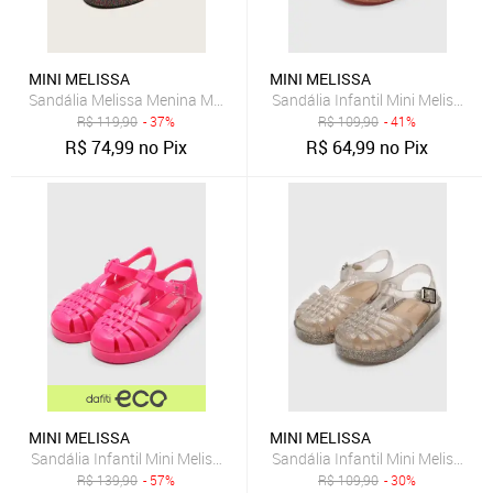
MINI MELISSA
MINI MELISSA
Sandália Melissa Menina Mel Possession Marrom
Sandália Infantil Mini Melissa P
R$
119,90
- 37%
R$
109,90
- 41%
R$
74,99
no Pix
R$
64,99
no Pix
MINI MELISSA
MINI MELISSA
Sandália Infantil Mini Melissa Possession Pink
Sandália Infantil Mini Melissa P
R$
139,90
- 57%
R$
109,90
- 30%