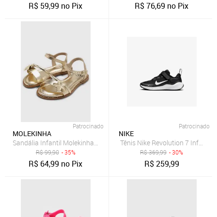
R$
59,99
no Pix
R$
76,69
no Pix
Patrocinado
Patrocinado
MOLEKINHA
NIKE
Sandália Infantil Molekinha Tiras Flor Dourada
Tênis Nike Revolution 7 Infantil
R$
99,90
- 35%
R$
369,99
- 30%
R$
64,99
no Pix
R$
259,99