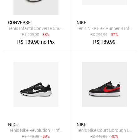
CONVERSE
NIKE
Tênis Infantil Converse Chuck Taylor All S Azul
Tênis Nike Flex Runner 4 Infantil
R$
209,90
- 33%
R$
299,99
- 37%
R$
139,90
no Pix
R$
189,99
NIKE
NIKE
Tênis Nike Revolution 7 Infantil
Tênis Nike Court Borough Low Rec
R$
449,99
- 29%
R$
449,99
- 40%