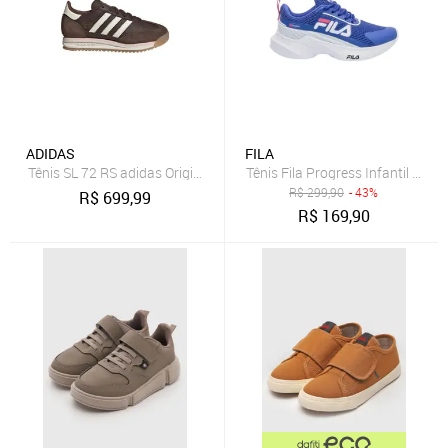
ADIDAS
FILA
Tênis SL 72 RS adidas Originals Marrom
Tênis Fila Progress Infantil - Azul 
R$
299,90
- 43%
R$
699,99
R$
169,90