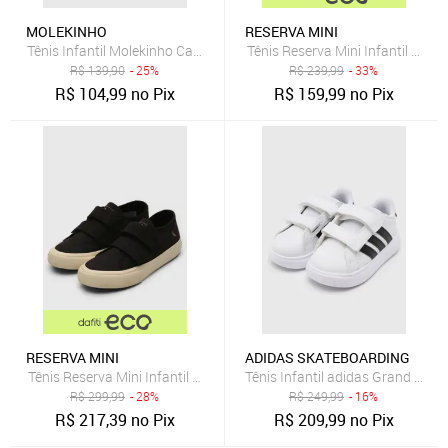
MOLEKINHO
RESERVA MINI
Tênis Infantil Molekinho Cano Baixo Marrom
Tênis Reserva Mini Infantil Log
R$
139,90
- 25%
R$
239,99
- 33%
R$
104,99
no Pix
R$
159,99
no Pix
RESERVA MINI
ADIDAS SKATEBOARDING
Tênis Reserva Mini Infantil Classic Preto
Tênis Infantil adidas Grand Cour
R$
299,99
- 28%
R$
249,99
- 16%
R$
217,39
no Pix
R$
209,99
no Pix