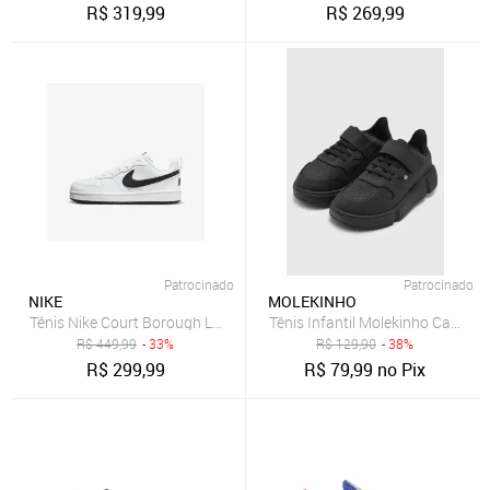
R$
319,99
R$
269,99
Patrocinado
Patrocinado
NIKE
MOLEKINHO
Tênis Nike Court Borough Low Recraft Infantil
Tênis Infantil Molekinho Casual 
R$
449,99
- 33%
R$
129,90
- 38%
R$
299,99
R$
79,99
no Pix