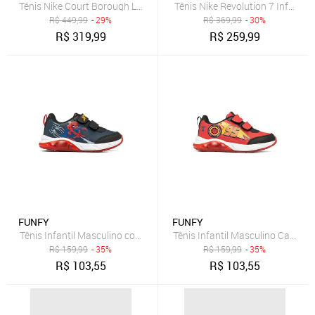
Tênis Nike Court Borough Low Recraft Infantil
Tênis Nike Revolution 7 Infantil
R$
449,99
- 29%
R$
369,99
- 30%
R$
319,99
R$
259,99
FUNFY
FUNFY
R$
159,99
- 35%
R$
159,99
- 35%
R$
103,55
R$
103,55