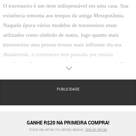
O travesseiro é um item indispensável em uma casa. Sua
existência remonta aos tempos da antiga Mesopotâmia.
Naquela época vários modelos de travesseiros eram
utilizados como símbolo de status, logo quanto mais
travesseiros uma pessoa tivesse mais influente ela era.
Atualmente, o travesseiro tem passado por muitas
transformações, como por exemplo, o travesseiro da Nasa.
A indústria têxtil tem investido em alta tecnologia a fim de
criar os melhores tecidos e materiais de enchimento para
PUBLICIDADE
produzir os mais variados modelos de travesseiros. Uma
das novidades mais inovadoras é o viscoelástico. Também
conhecido como travesseiro da Nasa, ele se adapta às
curvas naturais do corpo, e retorna à sua forma original
GANHE R$20 NA PRIMEIRA COMPRA!
Insira seu email no campo abaixo.
Veja as regras
após o uso.