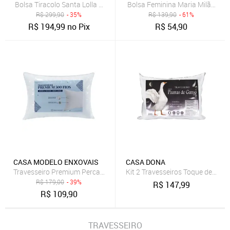
Bolsa Tiracolo Santa Lolla Alça Dupla Preta
Bolsa Feminina Maria Milão Bag
R$
299,90
- 35%
R$
139,90
- 61%
R$
194,99
no Pix
R$
54,90
CASA MODELO ENXOVAIS
CASA DONA
Travesseiro Premium Percal 500 Fios Pluma de Ganso Sintética 70c
Kit 2 Travesseiros Toque de Pl
R$
179,00
- 39%
R$
147,99
R$
109,90
TRAVESSEIRO