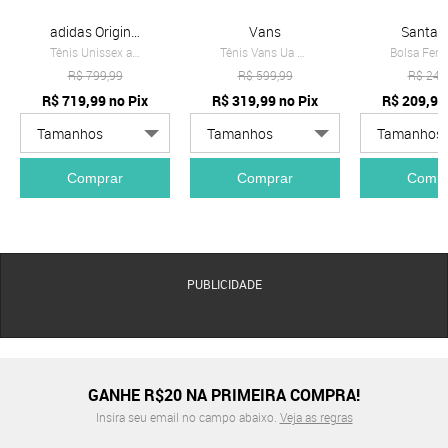
adidas Originals
Vans
Santa L
Tênis Unissex adidas Originals Samba OG Branco
Tênis Vans Ua Knu Skool Bege
R$
799,99
R$
599,99
R$
249
R$
719,99
no Pix
R$
319,99
no Pix
R$
209,99
Comprar
Comprar
Compr
PUBLICIDADE
GANHE R$20 NA PRIMEIRA COMPRA!
Insira seu email no campo abaixo.
Veja as regras