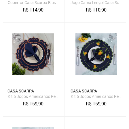
Cobertor Casa Scarpa Blush Casal Mantinha Felpuda 1 Peça - Azul 
Jogo Cama Lençol Casa Scarpa B
R$
114,90
R$
110,90
CASA SCARPA
CASA SCARPA
Kit 6 Jogos Americanos Redondo com Guardanapos Bordado - Itáli
Kit 6 Jogos Americanos Redondo
R$
159,90
R$
159,90