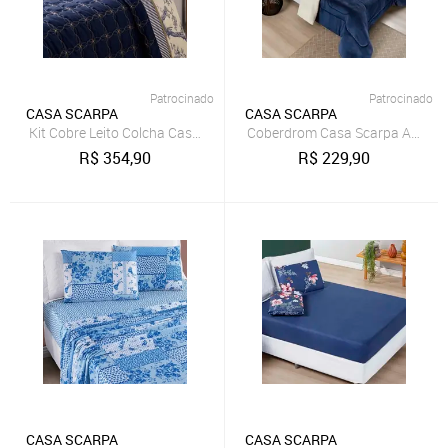
Patrocinado
Patrocinado
CASA SCARPA
CASA SCARPA
Kit Cobre Leito Colcha Casa Scarpa Martin Queen Microfibra Bordad
Coberdrom Casa Scarpa Apollo Ki
R$
354,90
R$
229,90
CASA SCARPA
CASA SCARPA