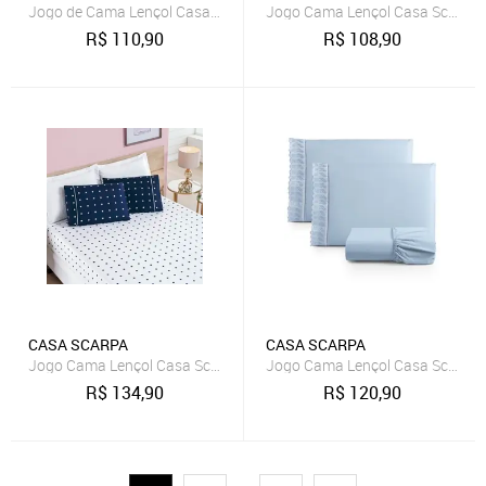
Jogo de Cama Lençol Casa Scarpa Dallas Solteiro Microfibra 3 Peça
Jogo Cama Lençol Casa Scarpa Ce
R$
110,90
R$
108,90
CASA SCARPA
CASA SCARPA
Jogo Cama Lençol Casa Scarpa Meggy Poá King Bolinhas Microperca
Jogo Cama Lençol Casa Scarpa Pa
R$
134,90
R$
120,90