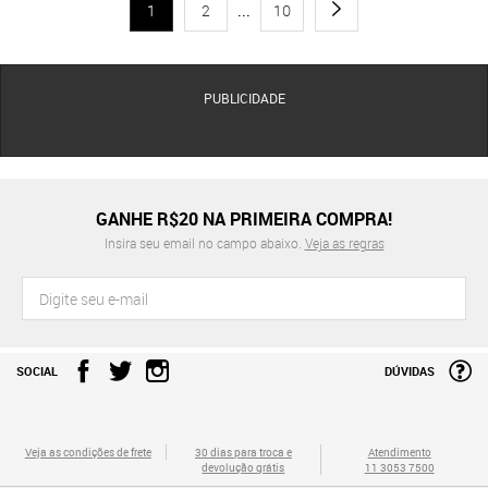
1
2
...
10
PUBLICIDADE
GANHE R$20 NA PRIMEIRA COMPRA!
Insira seu email no campo abaixo.
Veja as regras
SOCIAL
DÚVIDAS
Veja as condições de frete
30 dias para troca e
Atendimento
devolução grátis
11 3053 7500