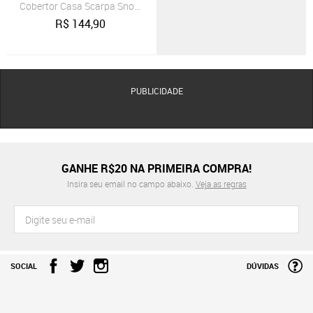
Cobertor Casa Scarpa Snow Queen Mantinha p/ Viagem Macia - Shee
R$
144,90
PUBLICIDADE
GANHE R$20 NA PRIMEIRA COMPRA!
Insira seu email no campo abaixo.
Veja as regras
SOCIAL
DÚVIDAS