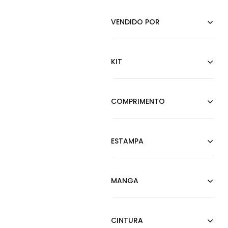
Marrom
Nude
Off-white
Ouro Velho
Pink