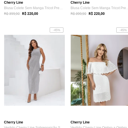
Cherry Line
Cherry Line
Blusa Colete Sem Manga Tricot Premium Bi...
Blusa Colete Sem Manga 
R$ 399,90
R$ 399,90
R$ 220,00
R$ 220,00
-45%
-45%
Cherry Line
Cherry Line
Vestido Cherry Line Sobreposição Saída T...
Ve