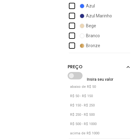
Ad Life Style
Azul
Adidas
Azul Marinho
Adidas Originals
Bege
Adidas Performance
Branco
Adidas Sportswear
Bronze
Adidas Underwear
Caramelo
Adomes
Castanho
Cinza
Cobre
abaixo de R$ 50
Coral
R$ 50 - R$ 150
Dourado
R$ 150 - R$ 250
Laranja
R$ 250 - R$ 500
R$ 500 - R$ 1000
Lilás
acima de R$ 1000
Listra