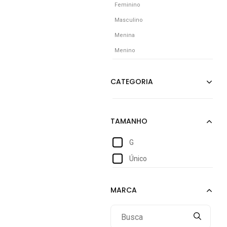
Feminino
Masculino
Menina
Menino
G
Único