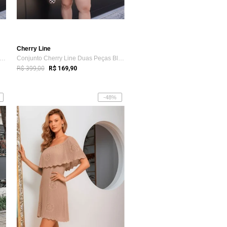
Cherry Line
njunto Cherry Line Duas Peças Blusa Ma...
Conjunto Cherry Line Duas Peças Blusa Ma...
R$ 399,00
R$ 169,90
-48%