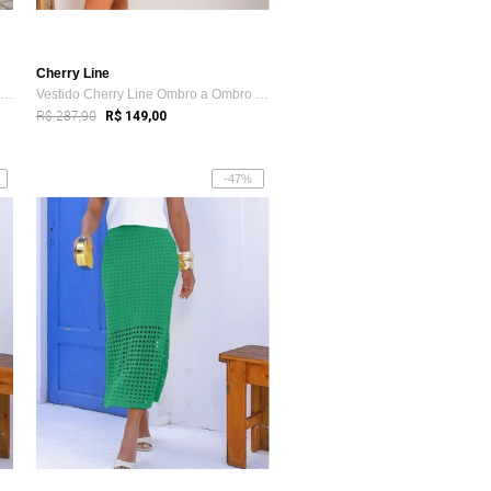
Cherry Line
Vestido Cherry Line Midi Alça Decote Tri...
Vestido Cherry Line Ombro a Ombro Cigani...
R$ 287,90
R$ 149,00
-47%