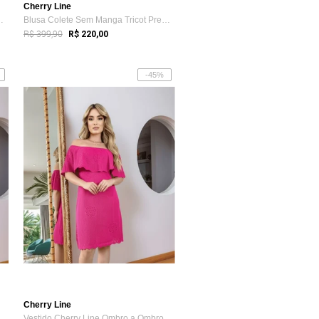
Cherry Line
Tricot Premium Bi...
Blusa Colete Sem Manga Tricot Premium Bi...
R$ 399,90
R$ 220,00
-45%
Cherry Line
stido Cherry Line Ombro a Ombro Cigani...
Vestido Cherry Line Ombro a Ombro Cigani...