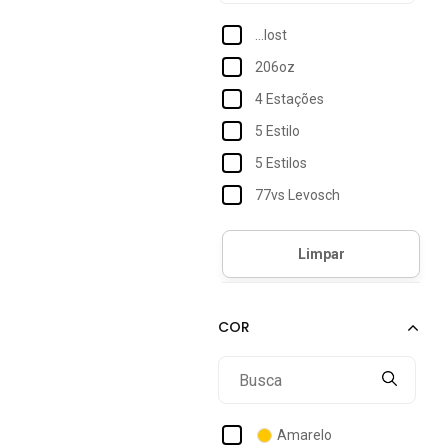
...lost
206oz
4 Estações
5 Estilo
5 Estilos
77vs Levosch
Accona
Acostamento
Acostamento Essentials
Acostamento Masculino
Act Feminino
Activitta
Actvitta
Amarelo