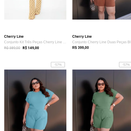
Cherry Line
Cherry Line
Conjunto Kit Três Peças Cherry Line Top ...
Co
R$ 389,00
R$ 399,00
R$ 149,00
-57%
-57%