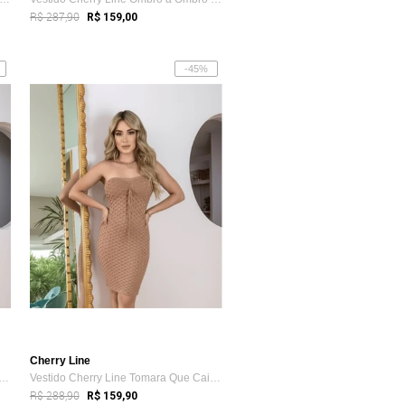
R$ 287,90
R$ 159,00
-45%
Cherry Line
do Cherry Line Tomara Que Caia Tric...
Vestido Cherry Line Tomara Que Caia Tric...
R$ 288,90
R$ 159,90