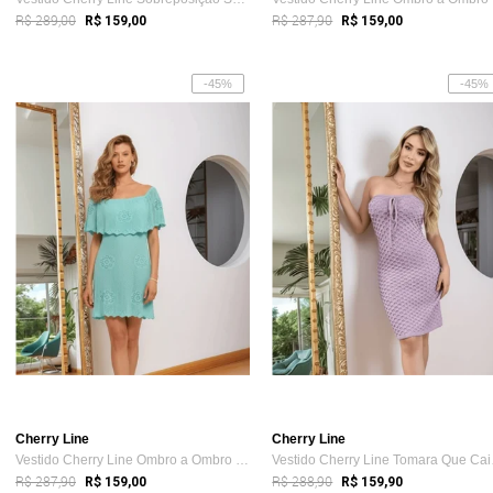
R$ 289,00
R$ 287,90
R$ 159,00
R$ 159,00
-45%
-45%
Cherry Line
Cherry Line
Vestido Cherry Line Ombro a Ombro Cigani...
Vesti
R$ 287,90
R$ 288,90
R$ 159,00
R$ 159,90