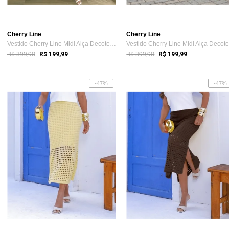
Cherry Line
Cherry Line
Vestido Cherry Line Midi Alça Decote Tri...
R$ 399,90
R$ 399,90
R$ 199,99
R$ 199,99
-47%
-47%