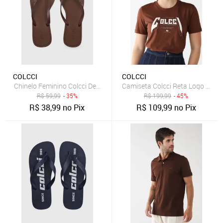
COLCCI
COLCCI
Chinelo Feminino Colcci Dedo Quadrado Marrom
Camiseta Colcci Reta Logo Mar
R$
59,99
- 35%
R$
199,99
- 45%
R$
38,99
no Pix
R$
109,99
no Pix