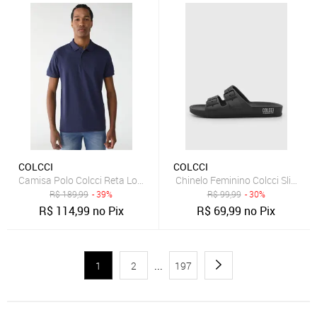
COLCCI
COLCCI
Camisa Polo Colcci Reta Logo Azul
Chinelo Feminino Colcci Slide Ti
R$
189,99
- 39%
R$
99,99
- 30%
R$
114,99
no Pix
R$
69,99
no Pix
1
2
...
197