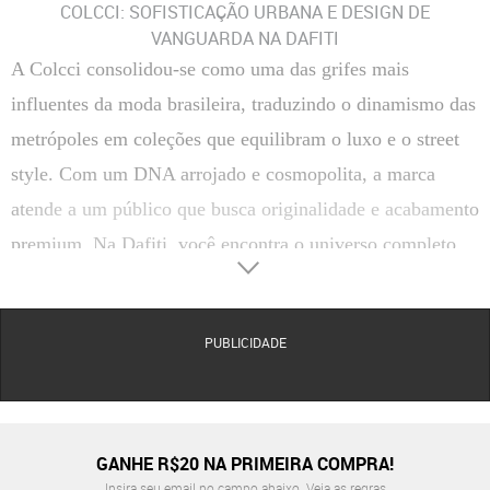
COLCCI: SOFISTICAÇÃO URBANA E DESIGN DE
VANGUARDA NA DAFITI
A Colcci consolidou-se como uma das grifes mais
influentes da moda brasileira, traduzindo o dinamismo das
metrópoles em coleções que equilibram o luxo e o street
style. Com um DNA arrojado e cosmopolita, a marca
atende a um público que busca originalidade e acabamento
premium. Na Dafiti, você encontra o universo completo
da Colcci, abrangendo desde o vestuário icônico até
acessórios e calçados que elevam qualquer produção ao
PUBLICIDADE
patamar da alta moda urbana.
Seja para compor um office look impecável ou para
momentos de lazer com atitude, a Colcci prioriza
matérias-primas de alta classificação e modelagens que
GANHE R$20 NA PRIMEIRA COMPRA!
respeitam a anatomia com elegância. A marca é mestre em
Insira seu email no campo abaixo.
Veja as regras