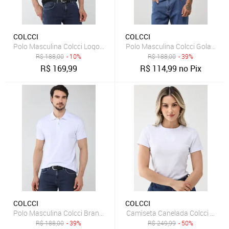
COLCCI
COLCCI
Polo Masculina Colcci Logo Bordado Preta
Polo Masculina Colcci Gola Polo
R$
188,00
- 10%
R$
188,00
- 39%
R$
169,99
R$
114,99
no Pix
COLCCI
COLCCI
Polo Masculina Colcci Branca
Camiseta Canelada Colcci Slim 
R$
188,00
- 39%
R$
249,99
- 50%