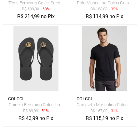
Tênis Feminino Colcci Suede Cinza
Polo Masculina Colcci Gola Tradi
R$
699,90
- 69%
R$
188,00
- 39%
R$
214,99
no Pix
R$
114,99
no Pix
COLCCI
COLCCI
Chinelo Feminino Colcci Logo Metalizado Preto
Camiseta Masculina Colcci Logo 
R$
89,99
- 51%
R$
167,00
- 31%
R$
43,99
no Pix
R$
115,19
no Pix