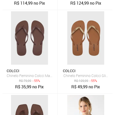
R$
114,99
no Pix
R$
124,99
no Pix
COLCCI
COLCCI
Chinelo Feminino Colcci Marrom
Chinelo Feminino Colcci Glitter
R$
79,99
- 55%
R$
109,99
- 55%
R$
35,99
no Pix
R$
49,99
no Pix