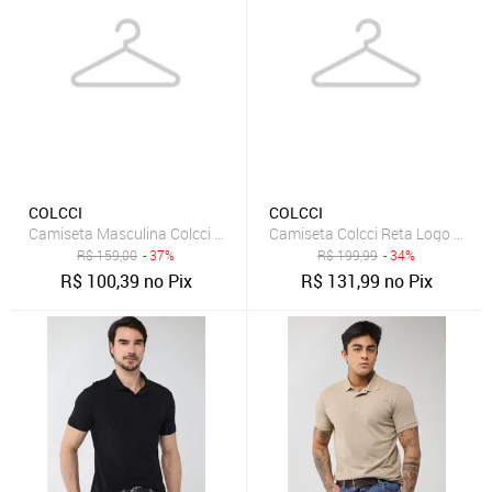
COLCCI
COLCCI
Camiseta Masculina Colcci Gola Redonda Azul Marinho
Camiseta Colcci Reta Logo Cara
R$
159,00
- 37%
R$
199,99
- 34%
R$
100,39
no Pix
R$
131,99
no Pix