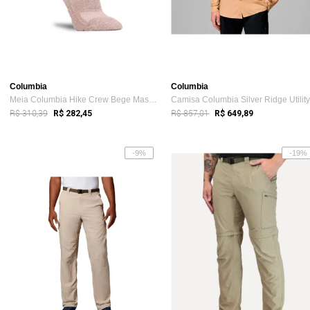
Columbia
Columbia
Meia Columbia Hike Crew Bege Masculino
R$ 310,39
R$ 857,01
R$ 282,45
R$ 649,89
-9%
-19%