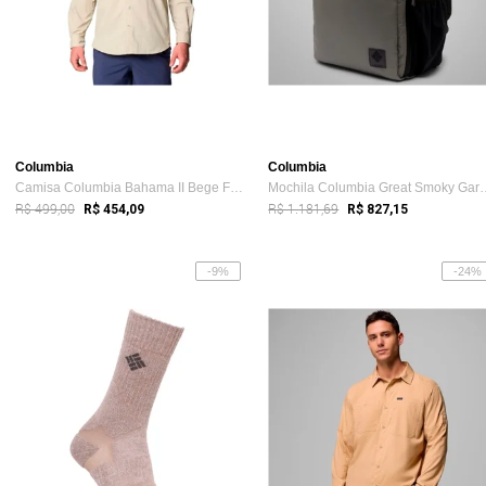
Columbia
Columbia
Camisa Columbia Bahama II Bege Fossil Masculino
Mochila Columbia Gre
R$ 499,00
R$ 1.181,69
R$ 454,09
R$ 827,15
-9%
-24%