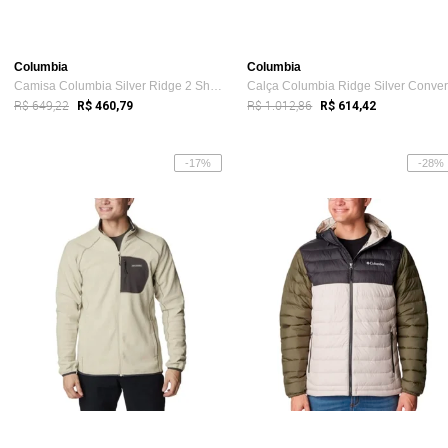
Columbia
Columbia
Camisa Columbia Silver Ridge 2 Short Sle...
R$ 649,22
R$ 1.012,86
R$ 460,79
R$ 614,42
-17%
-28%