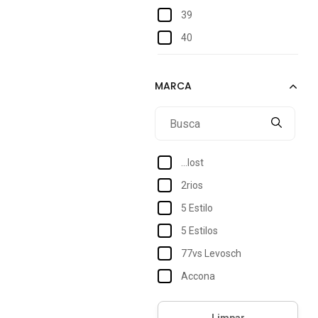
39
40
41
44
45
eeg
EEG
...lost
G1
2rios
G2
5 Estilo
G3
5 Estilos
G4
77vs Levosch
XGG
Accona
Único
Acostamento