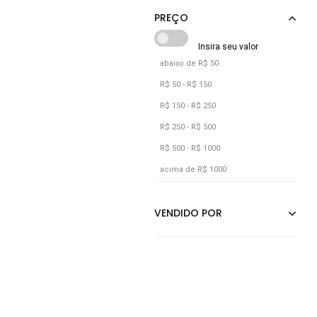
Grafite
Incolor
Laranja
abaixo de R$ 50
Lilás
R$ 50 - R$ 150
Marrom
R$ 150 - R$ 250
Nude
R$ 250 - R$ 500
R$ 500 - R$ 1000
Off-white
acima de R$ 1000
Preto
Rosa
Roxo
Verde