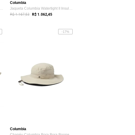
Columbia
a Columbia Watertight II Bege Masculino
Jaqueta Columbia Watertight II Insulated...
R$ 1.167,53
R$ 1.062,45
-17%
Columbia
Camisa Columbia Masculina Manga Longa Ba...
Chapéu Columbia Bora Bora Booney II FPS 50