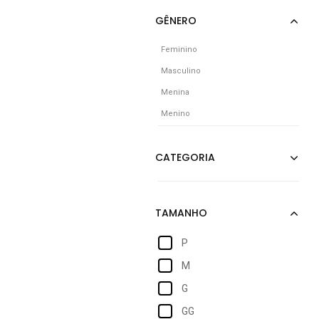
Feminino
Masculino
Menina
Menino
P
M
G
GG