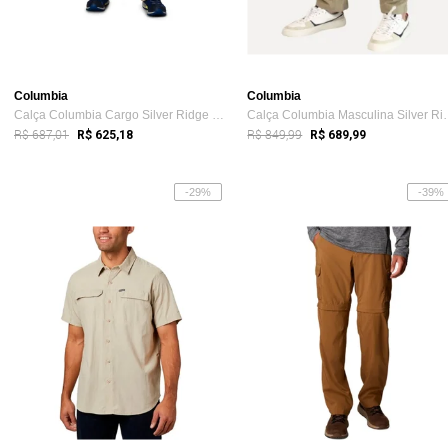
Columbia
Columbia
Calça Columbia Cargo Silver Ridge Bege Masculino
Calça Columbia M
R$ 687,01
R$ 849,99
R$ 625,18
R$ 689,99
-29%
-39%