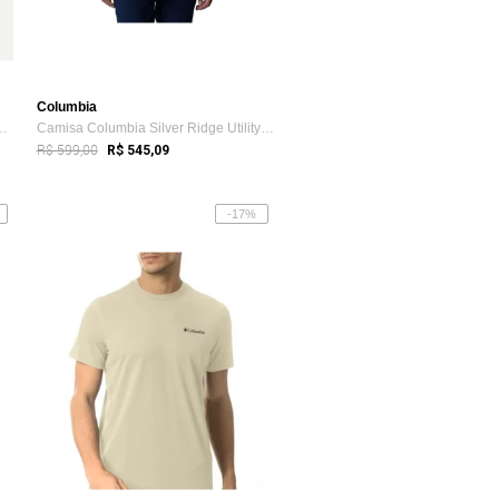
Columbia
asculina Silver Ridge Co...
Camisa Columbia Silver Ridge Utility Lit...
R$ 599,00
R$ 545,09
-17%