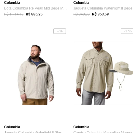
Columbia
Columbia
Bota Columbia Re Peak Mid Bege Masculino
Jaquet
R$ 1.714,16
R$ 949,00
R$ 886,25
R$ 863,59
-7%
-17%
Columbia
Columbia
Jaqueta Columbia Watertight II Plus Size...