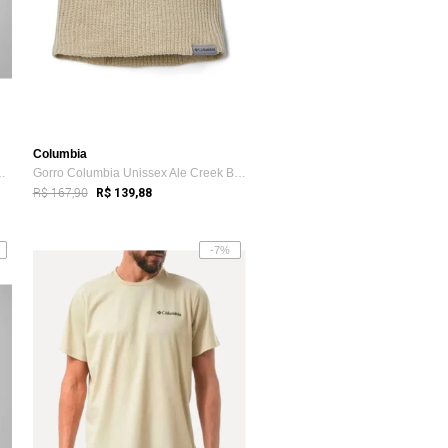
Columbia
at Smoky Garden 18 L...
Gorro Columbia Unissex Ale Creek Beanie
R$ 167,90
R$ 139,88
-7%