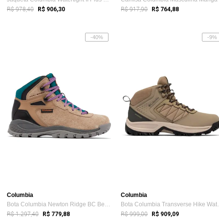
R$ 978,40
R$ 917,90
R$ 906,30
R$ 764,88
-40%
-9%
Columbia
Columbia
Bota Columbia Newton Ridge BC Bege Feminino
Bota Columbia
R$ 1.297,40
R$ 999,00
R$ 779,88
R$ 909,09