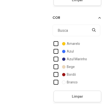
Acostamento Essentials
Acostamento Masculino
Act Feminino
Actvitta
Ad Life Style
Adereup
Amarelo
Adidas
Azul
Adidas Originals
Azul Marinho
Adidas Performance
Bege
Adidas Sportswear
Bordô
Adidas Underwear
Branco
Adomes
Café
Adrun
Cinza
Cáqui