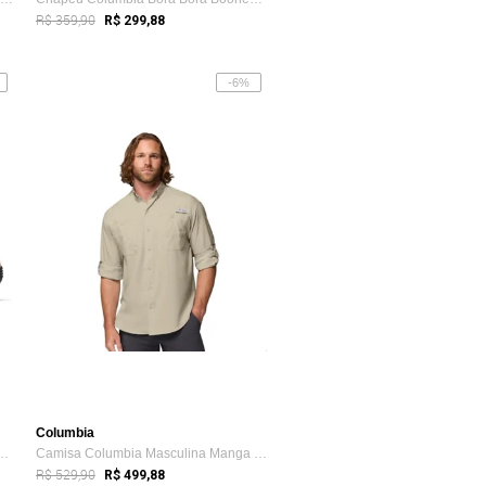
R$ 359,90
R$ 299,88
-6%
Columbia
 Transverse Hike Waterproof...
Camisa Columbia Masculina Manga Longa Ta...
R$ 529,90
R$ 499,88