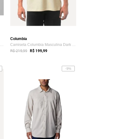
Columbia
Camisa Columbia Silver Ridge Utility Lit...
Camiseta Columbia Masculina Dark Logo Areia
R$ 215,99
R$ 199,99
-9%