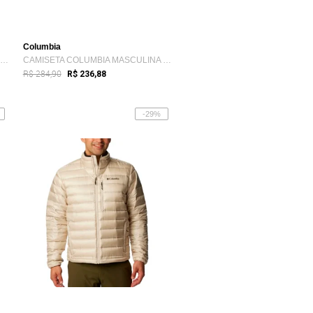
Columbia
Calça Columbia Ridge Silver Convertible ...
CAMISETA COLUMBIA MASCULINA Bege
R$ 284,90
R$ 236,88
-29%