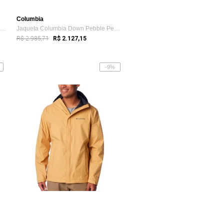
Columbia
Jaqueta Columbia Powder Lite Hooded Bege Masculino
Jaqueta Columbia Down Pebble Peak Bege Masculino
R$ 2.985,71
R$ 2.127,15
-9%