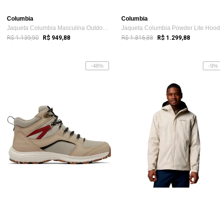
Columbia
Columbia
Jaqueta Columbia Masculina Outdoor Tracks Full Zip
R$ 1.139,90
R$ 1.816,88
R$ 949,88
R$ 1.299,88
-48%
-9%