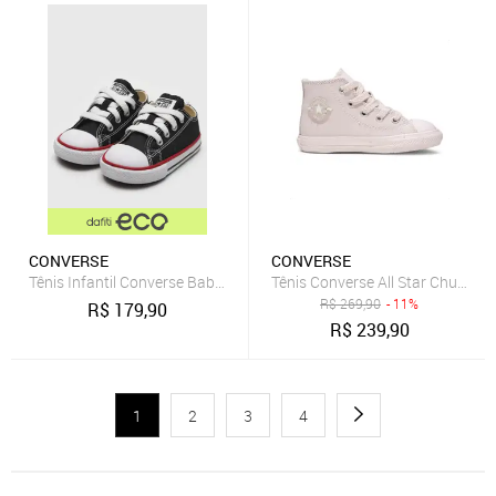
CONVERSE
CONVERSE
Tênis Infantil Converse Baby Menino CT AS CORE OX Preto
Tênis Converse All Star Chuck Tay
R$
269,90
- 11%
R$
179,90
R$
239,90
1
2
3
4