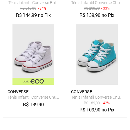
Tênis Infantil Converse Brilhante Fita Dupla Aderente Rosa
Tênis Infantil Converse Chuck Tay
R$
219,90
- 34%
R$
209,90
- 33%
R$
144,99
no Pix
R$
139,90
no Pix
CONVERSE
CONVERSE
Tênis Infantil Converse Chuck Taylor All Star Branco
Tênis Infantil Converse Chuck Tay
R$
189,90
- 42%
R$
189,90
R$
109,90
no Pix