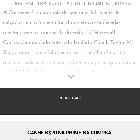
CONVERSE: TRADIÇÃO E ATITUDE NA MODA URBANA
A Converse é muito mais do que uma fabricante de
calçados; é um ícone cultural que atravessa décadas
mantendo-se na vanguarda do estilo "off-the-wall".
Conhecida mundialmente pelo lendário Chuck Taylor All
Star, a marca consolidou-se como a escolha oficial de
músicos, artistas e skatistas, oferecendo peças que unem a
simplicidade do design em lona à resistência necessária
para o dia a dia nas cidades.
Seja você um fã do cano alto clássico ou dos modernos
PUBLICIDADE
modelos de plataforma, a Converse oferece uma
versatilidade inigualável. O DNA da marca permite que
seus produtos transitem com facilidade entre produções
extremamente casuais, como jeans e camiseta, até looks
GANHE R$20 NA PRIMEIRA COMPRA!
Insira seu email no campo abaixo.
Veja as regras