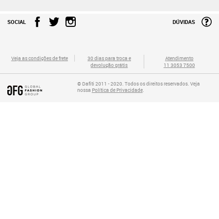
SOCIAL
DÚVIDAS
Veja as condições de frete
30 dias para troca e
Atendimento
devolução grátis
11 3053 7500
© Dafiti 2011 - 2020. Todos os direitos reservados. Veja
nossa
Política de Privacidade
.