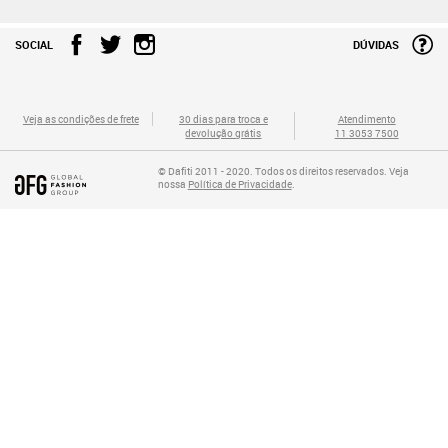
SOCIAL
DÚVIDAS
Veja as condições de frete
30 dias para troca e
Atendimento
devolução grátis
11 3053 7500
© Dafiti 2011 - 2020. Todos os direitos reservados. Veja
nossa
Política de Privacidade
.