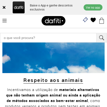
Baixe o App e ganhe descontos
Ver no app
exclusivos
Grendene Kids
Respeito aos animais
Incentivamos a utilização de
materiais alternativos
que não tenham origem animal ou ainda a aplicação
de métodos associados ao bem-estar animal
, como
produtos veganos e produtos sem testes em animais.