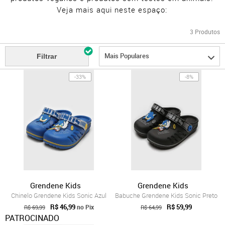
Veja mais aqui neste espaço:
3
Produtos
Mais Populares
Filtrar
-33%
-8%
Grendene Kids
Grendene Kids
Chinelo Grendene Kids Sonic Azul
Babuche Grendene Kids Sonic Preto
R$ 46,99
R$ 59,99
no Pix
R$ 69,99
R$ 64,99
PATROCINADO