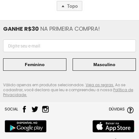
Topo
GANHE R$30
NA PRIMEIRA COMPRA!
Feminino
Masculino
Válido apenas em produtos selecionados.
Veja as regras.
Ao se
cadastrar, você declara que leu e compreendeu a nossa
Política de
Privacidade.
SOCIAL
DÚVIDAS