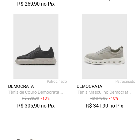
R$
269,90
no Pix
Patrocinado
Patrocinado
DEMOCRATA
DEMOCRATA
Tênis de Couro Democrata Logo Grafite
Tênis Masculino Democrata Groov
R$
339,90
- 10%
R$
379,90
- 10%
R$
305,90
no Pix
R$
341,90
no Pix