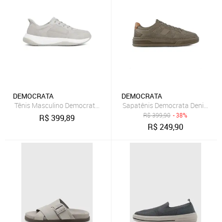
DEMOCRATA
DEMOCRATA
Tênis Masculino Democrata Casual Draft Pulse Couro Confortável C
Sapatênis Democrata Denim Wid
R$
399,90
- 38%
R$
399,89
R$
249,90