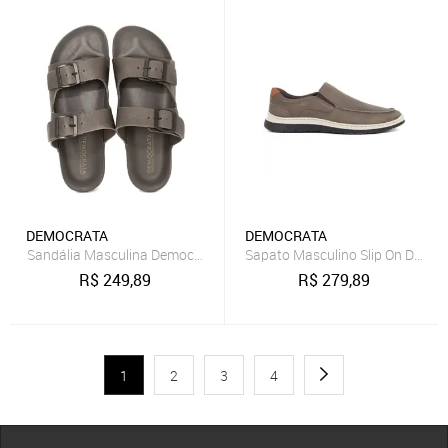
DEMOCRATA
DEMOCRATA
Sandália Masculina Democrata Casual Easy Weekend Couro Confor
Sapato Masculino Slip On Democ
R$
249,89
R$
279,89
1
2
3
4