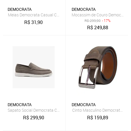
DEMOCRATA
DEMOCRATA
Meias Democrata Casual Cinza
Mocassim de Couro Democrata M
R$
299,90
- 17%
R$
31,90
R$
249,88
DEMOCRATA
DEMOCRATA
Sapato Social Democrata Com cadarço Cinza
Cinto Masculino Democrata Casu
R$
299,90
R$
159,89