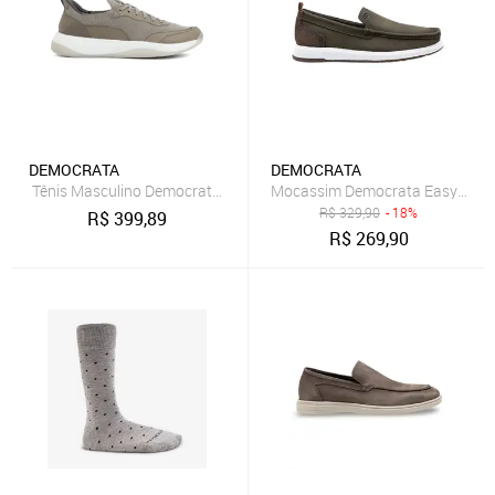
DEMOCRATA
DEMOCRATA
Tênis Masculino Democrata Casual Knit Draft Pulse Calce Fácil Cada
Mocassim Democrata Easy Flop 
R$
329,90
- 18%
R$
399,89
R$
269,90