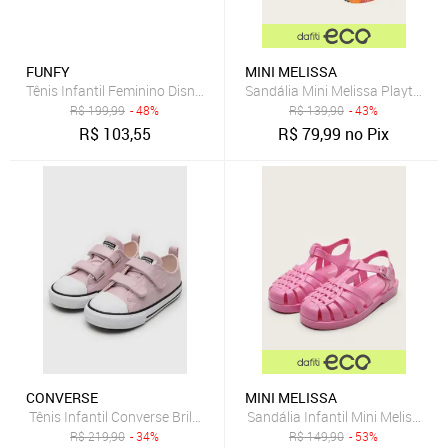
FUNFY
MINI MELISSA
Sandália Mini Melissa Playtime 
R$
199,99
- 48%
R$
139,90
- 43%
R$
103,55
R$
79,99
no Pix
CONVERSE
MINI MELISSA
Tênis Infantil Converse Brilhante Fita Dupla Aderente Rosa
Sandália Infantil Mini Melissa Fi
R$
219,90
- 34%
R$
149,90
- 53%