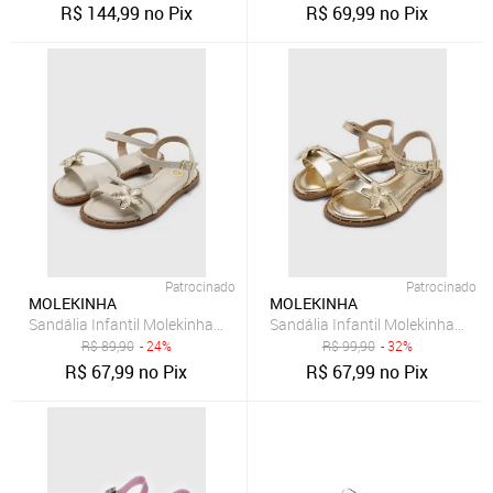
R$
144,99
no Pix
R$
69,99
no Pix
Patrocinado
Patrocinado
MOLEKINHA
MOLEKINHA
Sandália Infantil Molekinha Aplicação Dourada Bege
Sandália Infantil Molekinha Tira
R$
89,90
- 24%
R$
99,90
- 32%
R$
67,99
no Pix
R$
67,99
no Pix