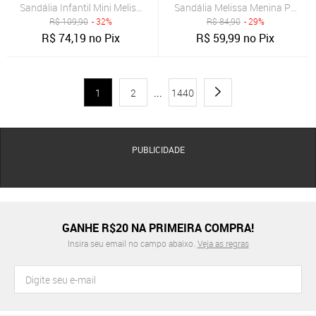
Sandália Infantil Mini Melissa Possession Shiny Rosa
Sandália Melissa Menina Posse
R$
109,90
- 32%
R$
84,90
- 29%
R$
74,19
no Pix
R$
59,99
no Pix
1
2
...
1440
PUBLICIDADE
GANHE R$20 NA PRIMEIRA COMPRA!
Insira seu email no campo abaixo.
Veja as regras