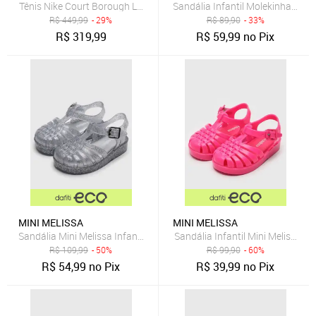
Tênis Nike Court Borough Low Recraft Infantil
Sandália Infantil Molekinha Laç
R$
449,99
- 29%
R$
89,90
- 33%
R$
319,99
R$
59,99
no Pix
MINI MELISSA
MINI MELISSA
Sandália Mini Melissa Infantil Possession Shiny B Prata
Sandália Infantil Mini Melissa P
R$
109,99
- 50%
R$
99,90
- 60%
R$
54,99
no Pix
R$
39,99
no Pix