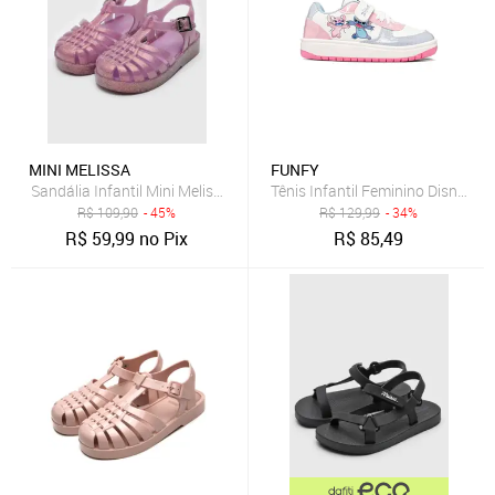
MINI MELISSA
FUNFY
Sandália Infantil Mini Melissa Possession Shiny B Lilás
R$
109,90
- 45%
R$
129,99
- 34%
R$
59,99
no Pix
R$
85,49