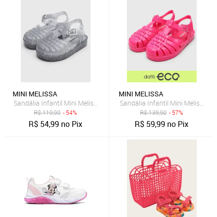
MINI MELISSA
MINI MELISSA
Sandália Infantil Mini Melissa Possession Shiny B Transparente e P
Sandália Infantil Mini Melissa P
R$
119,90
- 54%
R$
139,90
- 57%
R$
54,99
no Pix
R$
59,99
no Pix