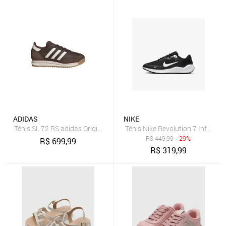
ADIDAS
NIKE
Tênis SL 72 RS adidas Originals Marrom
Tênis Nike Revolution 7 Infantil
R$
449,99
- 29%
R$
699,99
R$
319,99