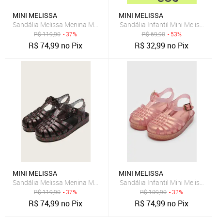
MINI MELISSA
MINI MELISSA
Sandália Melissa Menina Mel Possession Nude
Sandália Infantil Mini Melissa 
R$
119,90
- 37%
R$
69,90
- 53%
R$
74,99
no Pix
R$
32,99
no Pix
MINI MELISSA
MINI MELISSA
Sandália Melissa Menina Mel Possession Marrom
Sandália Infantil Mini Melissa P
R$
119,90
- 37%
R$
109,90
- 32%
R$
74,99
no Pix
R$
74,99
no Pix