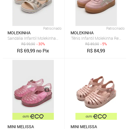
Patrocinado
Patrocinado
MOLEKINHA
MOLEKINHA
Sandália Infantil Molekinha Tiras Glitter Bege
Tênis Infantil Molekinha Recorte
R$
99,90
- 30%
R$
89,90
- 5%
R$
69,99
no Pix
R$
84,99
MINI MELISSA
MINI MELISSA