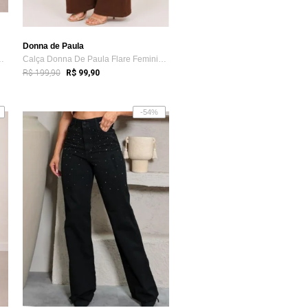
Donna de Paula
 Flare Jeans Azul Co...
Calça Donna De Paula Flare Feminina Marr...
R$ 199,90
R$ 99,90
-54%