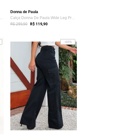
Donna de Paula
lça Donna De Paula Flare Rosa Bebe Jea...
Calça Donna De Paula Wide Leg Preta Com ...
R$ 259,90
R$ 119,90
-44%