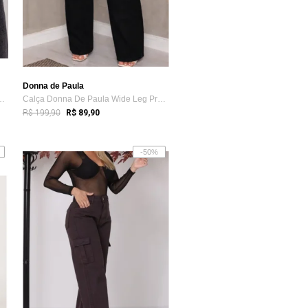
Donna de Paula
aula Wide Leg Cinza Graf...
Calça Donna De Paula Wide Leg Preta Femi...
R$ 199,90
R$ 89,90
-50%