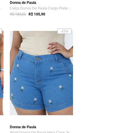
Donna de Paula
aula Wide Leg Preta Com ...
Calça Donna De Paula Cargo Preta Feminin...
R$ 189,90
R$ 105,90
-61%
Donna de Paula
aula Meia Coxa Bordado C...
Short Donna De Paula Meia Coxa Jeans Bor...