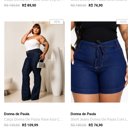
R$ 189,90
R$ 189,90
R$ 89,90
R$ 74,90
-45%
-61%
Donna de Paula
Donna de Paula
Calça Donna De Paula Flare Azul Carbono ...
Short Jea
R$ 199,90
R$ 189,90
R$ 109,99
R$ 74,90