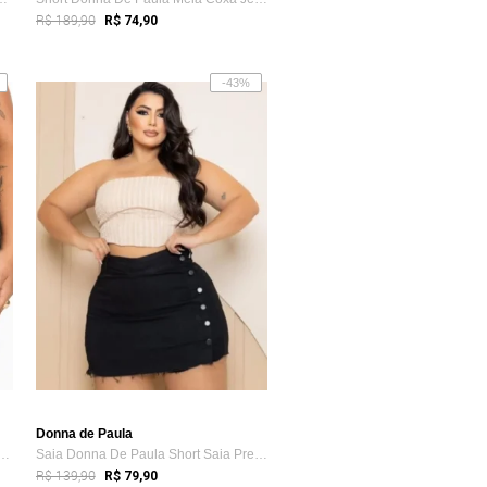
R$ 189,90
R$ 74,90
-43%
Donna de Paula
ns Donna De Paula Com Lacinho N...
Saia Donna De Paula Short Saia Preto Fem...
R$ 139,90
R$ 79,90