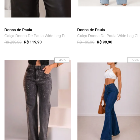
Donna de Paula
Donna de Paula
Calça Donna De Paula Wide Leg Preta De B...
Calça Donna De P
R$ 259,90
R$ 199,90
R$ 119,90
R$ 99,90
-45%
-55%