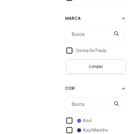
46
48
50
52
54
Donna De Paula
56
Único
Azul
Azul Marinho