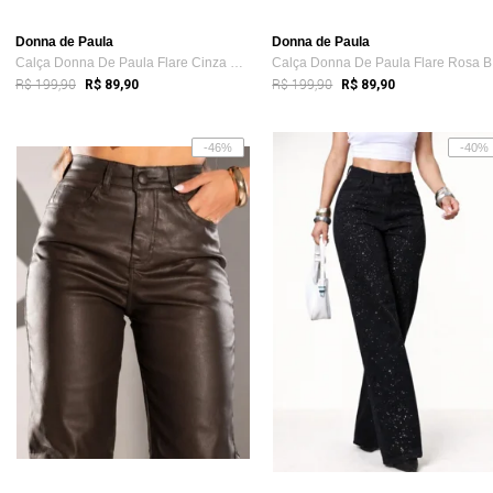
Donna de Paula
Donna de Paula
Calça Donna De Paula Flare Cinza Claro F...
Ca
R$ 199,90
R$ 199,90
R$ 89,90
R$ 89,90
-46%
-40%