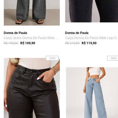
Donna de Paula
Donna de Paula
Calça Jeans Donna De Paula Wide Leg Graf...
Calça Donna De P
R$ 199,90
R$ 219,90
R$ 109,90
R$ 119,90
-54%
-50%