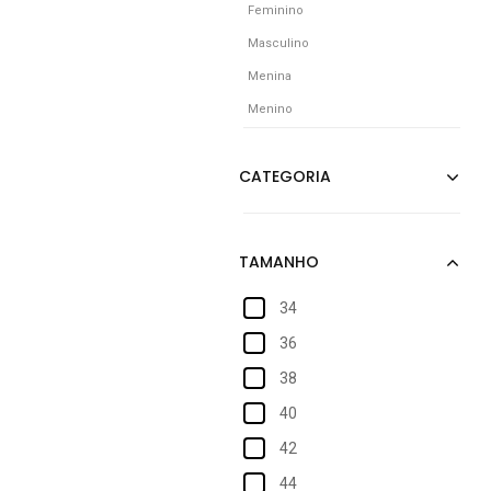
Feminino
Masculino
Menina
Menino
34
36
38
40
42
44