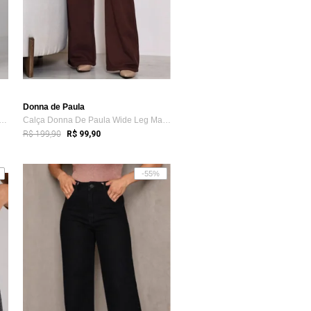
Donna de Paula
 Donna De Paula Wide Leg Off White ...
Calça Donna De Paula Wide Leg Marrom Cin...
R$ 199,90
R$ 99,90
-55%