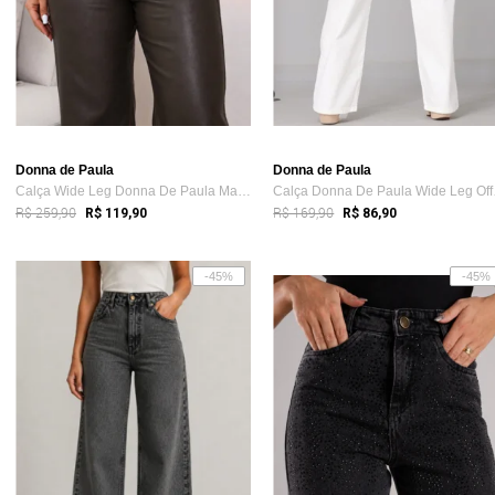
Donna de Paula
Donna de Paula
Calça Wide Leg Donna De Paula Marrom De ...
Calça
R$ 259,90
R$ 169,90
R$ 119,90
R$ 86,90
-45%
-45%