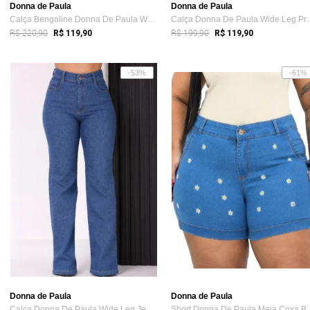
Donna de Paula
Donna de Paula
Calça Bengaline Donna De Paula Wide Leg ...
Calça Donna De P
R$ 220,90
R$ 199,90
R$ 119,90
R$ 119,90
-53%
-61%
Donna de Paula
Donna de Paula
Calça Donna De Paula Wide Leg Jeans Escu...
Short Donna De P