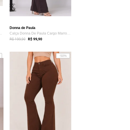
Donna de Paula
aula Wide Leg Clara Jean...
Calça Donna De Paula Cargo Marrom Femini...
R$ 199,90
R$ 99,90
-50%