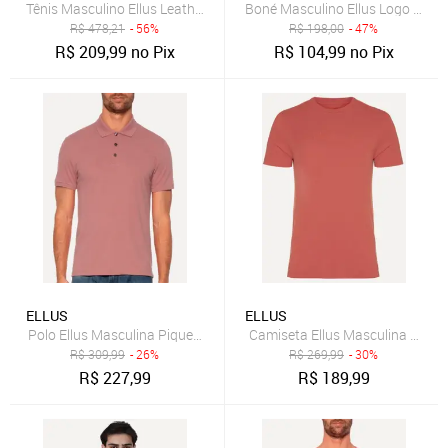
Tênis Masculino Ellus Leather Top Rosa
Boné Masculino Ellus Logo Metá
R$
478,21
- 56%
R$
198,00
- 47%
R$
209,99
no Pix
R$
104,99
no Pix
ELLUS
ELLUS
Polo Ellus Masculina Piquet Classic Easa Rosa Escuro
Camiseta Ellus Masculina Cotton
R$
309,99
- 26%
R$
269,99
- 30%
R$
227,99
R$
189,99