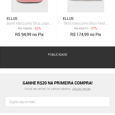
ELLUS
ELLUS
Boné Masculino Ellus Logo Metal Rosa
Tênis Masculino Ellus Fast Easy
R$
198,00
- 52%
R$
405,71
- 57%
R$
94,99
no Pix
R$
174,99
no Pix
PUBLICIDADE
GANHE R$20 NA PRIMEIRA COMPRA!
Insira seu email no campo abaixo.
Veja as regras