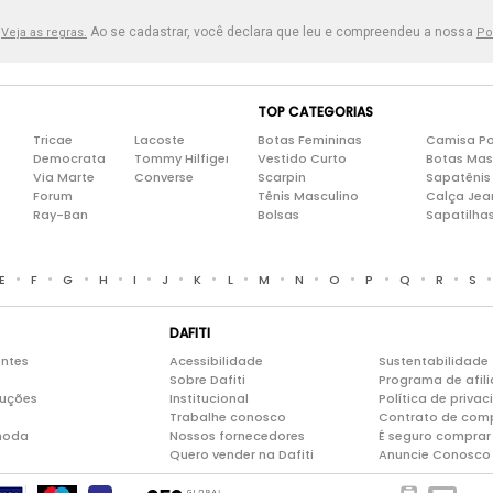
.
Ao se cadastrar, você declara que leu e compreendeu a nossa
Veja as regras.
Po
TOP CATEGORIAS
Tricae
Lacoste
Botas Femininas
Camisa Po
Democrata
Tommy Hilfiger
Vestido Curto
Botas Mas
Via Marte
Converse
Scarpin
Sapatênis
Forum
Tênis Masculino
Calça Jea
Ray-Ban
Bolsas
Sapatilha
•
•
•
•
•
•
•
•
•
•
•
•
•
•
E
F
G
H
I
J
K
L
M
N
O
P
Q
R
S
DAFITI
entes
Acessibilidade
Sustentabilidade
Sobre Dafiti
Programa de afil
luções
Institucional
Política de priva
Trabalhe conosco
Contrato de com
moda
Nossos fornecedores
É seguro comprar 
Quero vender na Dafiti
Anuncie Conosco