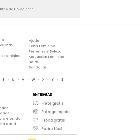
lítica de Privacidade.
lo
Ajuda
culinas
Tênis Feminino
Perfumes e Beleza
ns Feminina
Mocassim Feminino
s
Saias
Sandálias
•
•
•
•
•
•
•
T
U
V
W
X
Y
Z
ENTREGAS
Frete grátis
iados
Entrega rápida
cidade
pra e venda
Troca grátis
na Dafiti
Retira fácil