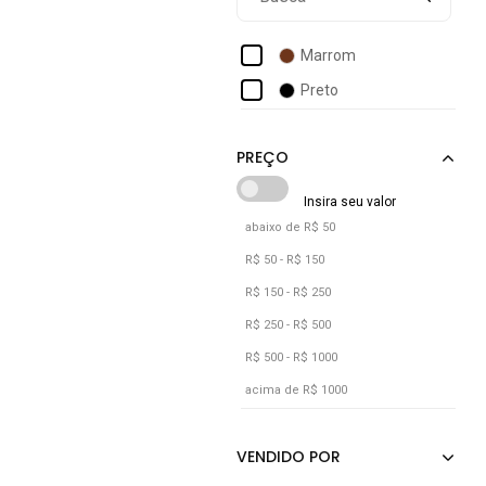
Alleppo Jeans
Almix
Marrom
Alpha Street Wear
Preto
Alto Conceito
Amil
Animale Jeans
Anticorpus Jeanswear
abaixo de R$ 50
Aramis
R$ 50 - R$ 150
Arauto Jeans
R$ 150 - R$ 250
R$ 250 - R$ 500
R$ 500 - R$ 1000
acima de R$ 1000