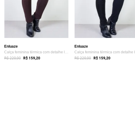
Enluaze
Enluaze
Calça feminina térmica com detalhe later...
R$ 220,00
R$ 220,00
R$ 159,20
R$ 159,20