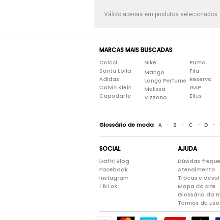
Válido apenas em produtos selecionados
MARCAS MAIS BUSCADAS
Colcci
Nike
Puma
Santa Lolla
Fila
Mango
Adidas
Reserva
Lança Perfume
Calvin Klein
GAP
Melissa
Capodarte
Ellus
Vizzano
•
•
•
•
Glossário de moda
A
B
C
D
SOCIAL
AJUDA
Dafiti Blog
Dúvidas frequ
Facebook
Atendimento
Instagram
Trocas e devo
TikTok
Mapa do site
Glossário da 
Termos de uso