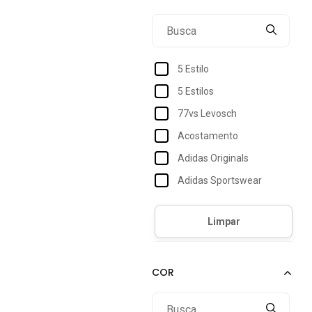
5 Estilo
5 Estilos
77vs Levosch
Acostamento
Adidas Originals
Adidas Sportswear
Agua Doce
Aleatory
Alfaiataria Burguesia
Aliarthe
Alkary