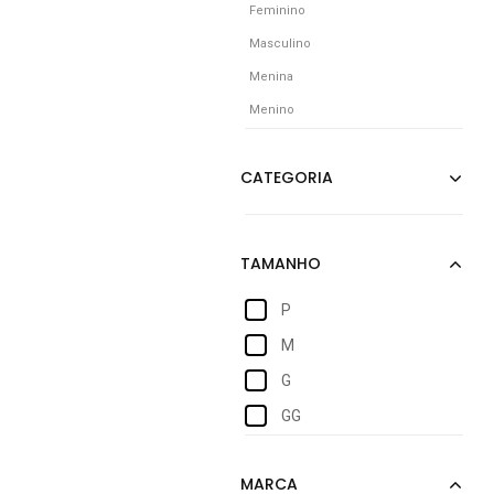
Feminino
Masculino
Menina
Menino
P
M
G
GG