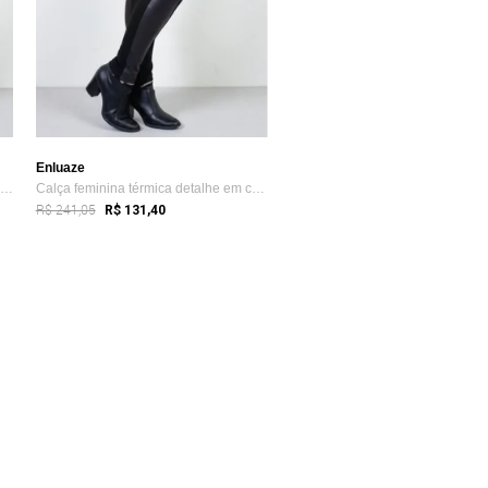
Enluaze
Calça feminina térmica com detalhe later...
Calça feminina térmica detalhe em corino...
R$ 241,05
R$ 131,40