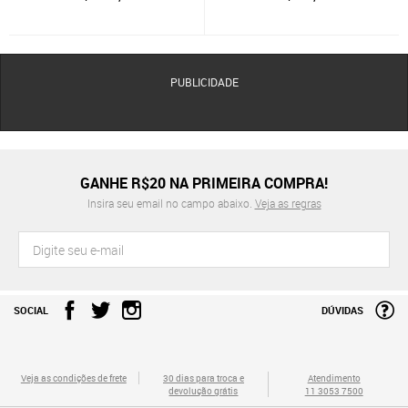
PUBLICIDADE
GANHE R$20 NA PRIMEIRA COMPRA!
Insira seu email no campo abaixo.
Veja as regras
SOCIAL
DÚVIDAS
Veja as condições de frete
30 dias para troca e
Atendimento
devolução grátis
11 3053 7500