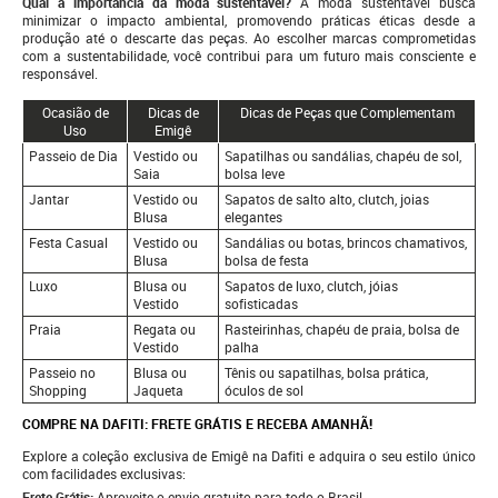
Qual a importância da moda sustentável?
A moda sustentável busca
minimizar o impacto ambiental, promovendo práticas éticas desde a
produção até o descarte das peças. Ao escolher marcas comprometidas
com a sustentabilidade, você contribui para um futuro mais consciente e
responsável.
Ocasião de
Dicas de
Dicas de Peças que Complementam
Uso
Emigê
Passeio de Dia
Vestido ou
Sapatilhas ou sandálias, chapéu de sol,
Saia
bolsa leve
Jantar
Vestido ou
Sapatos de salto alto, clutch, joias
Blusa
elegantes
Festa Casual
Vestido ou
Sandálias ou botas, brincos chamativos,
Blusa
bolsa de festa
Luxo
Blusa ou
Sapatos de luxo, clutch, jóias
Vestido
sofisticadas
Praia
Regata ou
Rasteirinhas, chapéu de praia, bolsa de
Vestido
palha
Passeio no
Blusa ou
Tênis ou sapatilhas, bolsa prática,
Shopping
Jaqueta
óculos de sol
COMPRE NA DAFITI: FRETE GRÁTIS E RECEBA AMANHÃ!
Explore a coleção exclusiva de Emigê na Dafiti e adquira o seu estilo único
com facilidades exclusivas:
Frete Grátis:
Aproveite o envio gratuito para todo o Brasil.