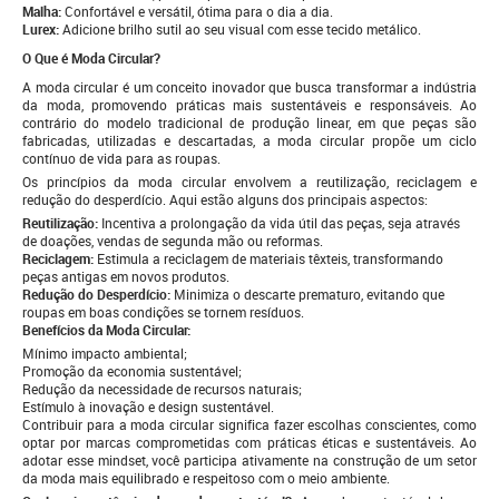
Malha:
Confortável e versátil, ótima para o dia a dia.
Lurex:
Adicione brilho sutil ao seu visual com esse tecido metálico.
O Que é Moda Circular?
A moda circular é um conceito inovador que busca transformar a indústria
da moda, promovendo práticas mais sustentáveis e responsáveis. Ao
contrário do modelo tradicional de produção linear, em que peças são
fabricadas, utilizadas e descartadas, a moda circular propõe um ciclo
contínuo de vida para as roupas.
Os princípios da moda circular envolvem a reutilização, reciclagem e
redução do desperdício. Aqui estão alguns dos principais aspectos:
Reutilização:
Incentiva a prolongação da vida útil das peças, seja através
de doações, vendas de segunda mão ou reformas.
Reciclagem:
Estimula a reciclagem de materiais têxteis, transformando
peças antigas em novos produtos.
Redução do Desperdício:
Minimiza o descarte prematuro, evitando que
roupas em boas condições se tornem resíduos.
Benefícios da Moda Circular:
Mínimo impacto ambiental;
Promoção da economia sustentável;
Redução da necessidade de recursos naturais;
Estímulo à inovação e design sustentável.
Contribuir para a moda circular significa fazer escolhas conscientes, como
optar por marcas comprometidas com práticas éticas e sustentáveis. Ao
adotar esse mindset, você participa ativamente na construção de um setor
da moda mais equilibrado e respeitoso com o meio ambiente.