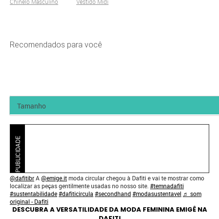
Chinelo Masculino
Vestido Midi
Recomendados para você
PUBLICIDADE
@dafitibr
A
@emige.it
moda circular chegou à Dafiti e vai te mostrar como
localizar as peças gentilmente usadas no nosso site.
#temnadafiti
#sustentabilidade
#dafiticircula
#secondhand
#modasustentavel
♬ som
original - Dafiti
DESCUBRA A VERSATILIDADE DA MODA FEMININA EMIGÊ NA
DAFITI