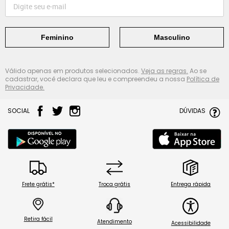
Feminino
Masculino
Válido apenas em produtos selecionados.
Veja as regras.
Ao se
cadastrar, você declara que leu e compreendeu a nossa
Política de
Privacidade.
SOCIAL
DÚVIDAS
Frete grátis*
Troca grátis
Entrega rápida
Retira fácil
Atendimento
Acessibilidade