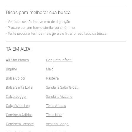
Dicas para melhorar sua busca
Verifique se não houve erro de digitação.
Procure por um termo similar ou sinônimo.
Tente procurar termos mais gerais e filtrar o resultado da busca.
TÁ EM ALTA!
All Star Branco
Conjunto Infantil
Biquini
Maiô
Bolsa Colcci
Rasteira
S
andália Salto Grosso
Bolsa Santa Lolla
Calça Jogger
Sandália Vizzano
Calça Wide Leg
Tênis Adidas
Camiseta Adidas
Tênis Nike
Camiseta Lacoste
Vestido Longo