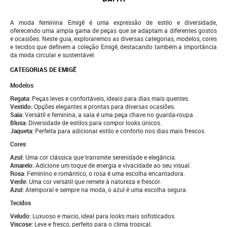
A moda feminina Emigê é uma expressão de estilo e diversidade,
oferecendo uma ampla gama de peças que se adaptam a diferentes gostos
e ocasiões. Neste guia, exploraremos as diversas categorias, modelos, cores
e tecidos que definem a coleção Emigê, destacando também a importância
da moda circular e sustentável.
CATEGORIAS DE EMIGÊ
Modelos
Regata:
Peças leves e confortáveis, ideais para dias mais quentes.
Vestido:
Opções elegantes e prontas para diversas ocasiões.
Saia:
Versátil e feminina, a saia é uma peça chave no guarda-roupa.
Blusa:
Diversidade de estilos para compor looks únicos.
Jaqueta:
Perfeita para adicionar estilo e conforto nos dias mais frescos.
Cores
Azul:
Uma cor clássica que transmite serenidade e elegância.
Amarelo:
Adicione um toque de energia e vivacidade ao seu visual.
Rosa:
Feminino e romântico, o rosa é uma escolha encantadora.
Verde:
Uma cor versátil que remete à natureza e frescor.
Azul:
Atemporal e sempre na moda, o azul é uma escolha segura.
Tecidos
Veludo:
Luxuoso e macio, ideal para looks mais sofisticados.
Viscose:
Leve e fresco, perfeito para o clima tropical.