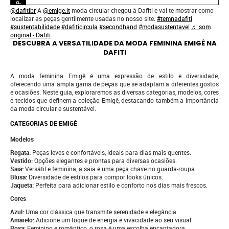
@dafitibr
A
@emige.it
moda circular chegou à Dafiti e vai te mostrar como
localizar as peças gentilmente usadas no nosso site.
#temnadafiti
#sustentabilidade
#dafiticircula
#secondhand
#modasustentavel
♬ som
original - Dafiti
DESCUBRA A VERSATILIDADE DA MODA FEMININA EMIGÊ NA
DAFITI
A moda feminina Emigê é uma expressão de estilo e diversidade,
oferecendo uma ampla gama de peças que se adaptam a diferentes gostos
e ocasiões. Neste guia, exploraremos as diversas categorias, modelos, cores
e tecidos que definem a coleção Emigê, destacando também a importância
da moda circular e sustentável.
CATEGORIAS DE EMIGÊ
Modelos
Regata:
Peças leves e confortáveis, ideais para dias mais quentes.
Vestido:
Opções elegantes e prontas para diversas ocasiões.
Saia:
Versátil e feminina, a saia é uma peça chave no guarda-roupa.
Blusa:
Diversidade de estilos para compor looks únicos.
Jaqueta:
Perfeita para adicionar estilo e conforto nos dias mais frescos.
Cores
Azul:
Uma cor clássica que transmite serenidade e elegância.
Amarelo:
Adicione um toque de energia e vivacidade ao seu visual.
Rosa:
Feminino e romântico, o rosa é uma escolha encantadora.