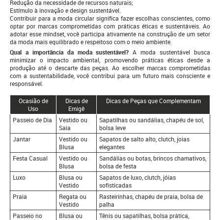
Redução da necessidade de recursos naturais;
Estímulo à inovação e design sustentável.
Contribuir para a moda circular significa fazer escolhas conscientes, como
optar por marcas comprometidas com práticas éticas e sustentáveis. Ao
adotar esse mindset, você participa ativamente na construção de um setor
da moda mais equilibrado e respeitoso com o meio ambiente.
Qual a importância da moda sustentável?
A moda sustentável busca
minimizar o impacto ambiental, promovendo práticas éticas desde a
produção até o descarte das peças. Ao escolher marcas comprometidas
com a sustentabilidade, você contribui para um futuro mais consciente e
responsável.
Ocasião de
Dicas de
Dicas de Peças que Complementam
Uso
Emigê
Passeio de Dia
Vestido ou
Sapatilhas ou sandálias, chapéu de sol,
Saia
bolsa leve
Jantar
Vestido ou
Sapatos de salto alto, clutch, joias
Blusa
elegantes
Festa Casual
Vestido ou
Sandálias ou botas, brincos chamativos,
Blusa
bolsa de festa
Luxo
Blusa ou
Sapatos de luxo, clutch, jóias
Vestido
sofisticadas
Praia
Regata ou
Rasteirinhas, chapéu de praia, bolsa de
Vestido
palha
Passeio no
Blusa ou
Tênis ou sapatilhas, bolsa prática,