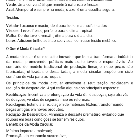
Verde:
Uma cor versátil que remete à natureza e frescor.
Azul:
Atemporal e sempre na moda, o azul é uma escolha segura.
Tecidos
Veludo:
Luxuoso e macio, ideal para looks mais sofisticados.
Viscose:
Leve e fresco, perfeito para o clima tropical.
Malha:
Confortável e versátil, ótima para o dia a dia.
Lurex:
Adicione brilho sutil ao seu visual com esse tecido metálico.
O Que é Moda Circular?
A moda circular é um conceito inovador que busca transformar a indústria
da moda, promovendo práticas mais sustentáveis e responsáveis. Ao
contrário do modelo tradicional de produção linear, em que peças são
fabricadas, utilizadas e descartadas, a moda circular propõe um ciclo
contínuo de vida para as roupas.
Os princípios da moda circular envolvem a reutilização, reciclagem e
redução do desperdício. Aqui estão alguns dos principais aspectos:
Reutilização:
Incentiva a prolongação da vida útil das peças, seja através
de doações, vendas de segunda mão ou reformas.
Reciclagem:
Estimula a reciclagem de materiais têxteis, transformando
peças antigas em novos produtos.
Redução do Desperdício:
Minimiza o descarte prematuro, evitando que
roupas em boas condições se tornem resíduos.
Benefícios da Moda Circular:
Mínimo impacto ambiental;
Promoção da economia sustentável;