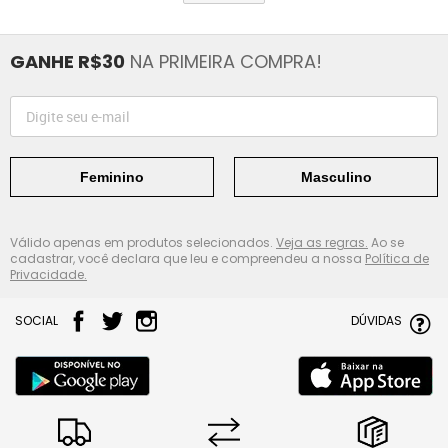
GANHE R$30
NA PRIMEIRA COMPRA!
Feminino
Masculino
Válido apenas em produtos selecionados.
Veja as regras.
Ao se
cadastrar, você declara que leu e compreendeu a nossa
Política de
Privacidade.
SOCIAL
DÚVIDAS