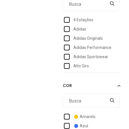
8
10
4 Estações
12
Adidas
14
Adidas Originals
28
Adidas Performance
29
Adidas Sportswear
30
Alto Giro
31
Armyz
32
Asics
33
Bella Fiore Modas
33 a 36
Bia Ramos
Bouton
Amarelo
Box 200
Azul