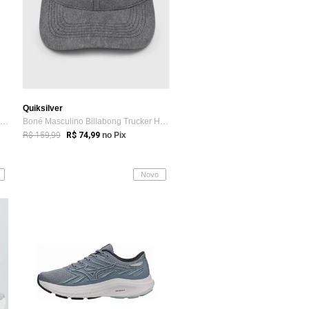
Quiksilver
Tênis Skechers Arch Fit 2.0 Feminino Cinza
Boné Masculino Billabong Trucker Heather Cinza
R$ 159,99
R$ 74,99
no Pix
Novo