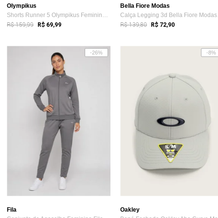
Olympikus
Bella Fiore Modas
Shorts Runner 5 Olympikus Feminino P Cinza
Calça
R$ 159,99
R$ 139,80
R$ 69,99
R$ 72,90
-26%
-8%
Fila
Oakley