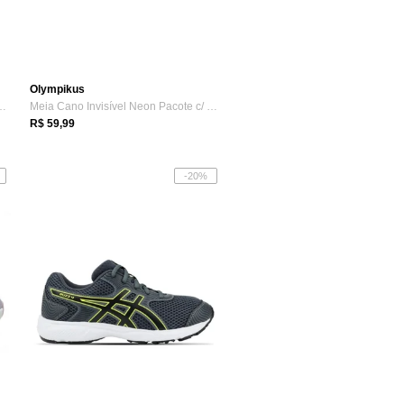
Olympikus
130 Unissex - Cinza - Asics
Meia Cano Invisível Neon Pacote c/ 3 par...
R$ 59,99
-20%