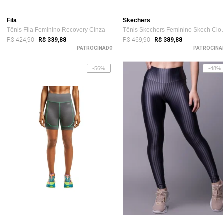
Fila
Skechers
Tênis Fila Feminino Recovery Cinza
Tênis Skecher
R$ 424,90
R$ 469,90
R$ 339,88
R$ 389,88
PATROCINADO
PATROCINA
-56%
-48%