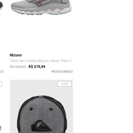
Mizuno
inino 36 Cinza
Tênis de Corrida Mizuno Wave Titan 3
R$ 399,99
R$ 279,99
DO
PATROCINADO
-53%