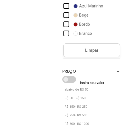
Braziline
Azul Marinho
Calvin Klein Jeans
Bege
Click Mais Bonita
Bordô
Colcci Sport
Branco
Columbia
Bronze
Cor De Cacau
Café
De Chelles
Camuflado
Debex
Caramelo
Castanho
Cinza
abaixo de R$ 50
Cobra
R$ 50 - R$ 150
Cobre
R$ 150 - R$ 250
Coral
R$ 250 - R$ 500
R$ 500 - R$ 1000
Cáqui