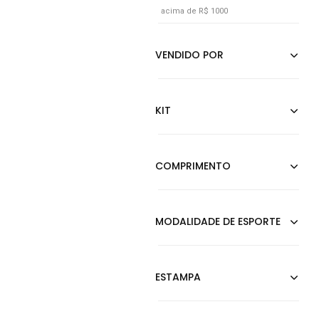
acima de R$ 1000
Dourado
Estampado
Grafite
Incolor