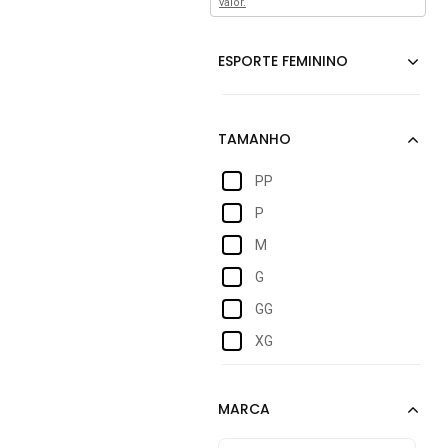
valor.
PP
P
M
G
GG
XG
2gg
4
6