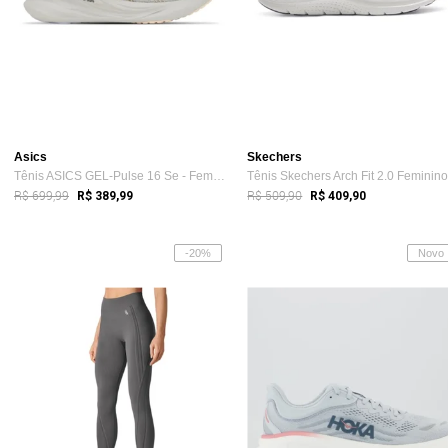
Asics
Skechers
Tênis ASICS GEL-Pulse 16 Se - Feminino -...
R$ 699,99
R$ 509,90
R$ 389,99
R$ 409,90
-20%
Novo