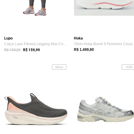
Lupo
Hoka
Calça Lupo Fitness Legging Max ConfortFi...
Tênis
R$ 199,99
R$ 1.499,90
R$ 159,99
Novo
-23%