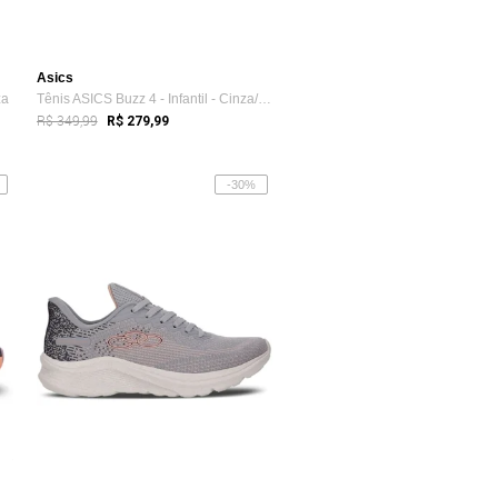
Asics
za
Tênis ASICS Buzz 4 - Infantil - Cinza/Amarelo
R$ 349,99
R$ 279,99
-30%