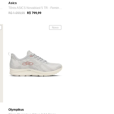
Asics
 Legging 3d Bella Fiore Modas New Z...
Tênis ASICS Novablast 5 TR - Feminino - ...
R$ 1.099,99
R$ 799,99
Novo
Olympikus