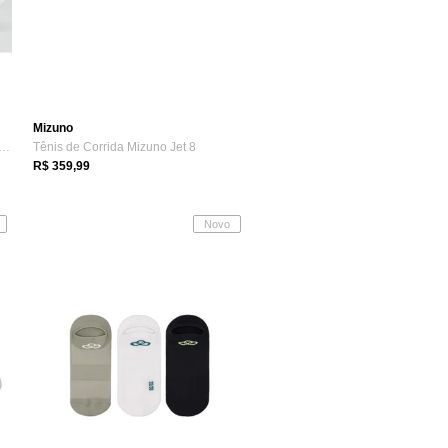
Mizuno
 Hoka Bondi 9 Feminino Cinza e Branco
Tênis de Corrida Mizuno Jet 8
R$ 359,99
Novo