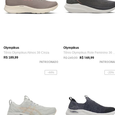
Olympikus
Olympikus
Tênis Olympikus Atmos 38 Cinza
Tênis Olympikus Role Fem
R$ 249,99
R$ 189,99
R$ 169,99
PATROCINADO
PATROCINA
-44%
-20%