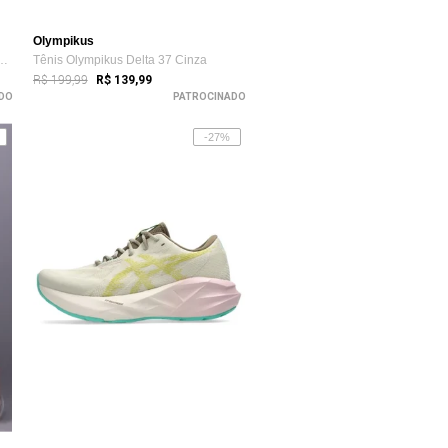
Olympikus
s Feminino Skech Cloud Gent...
Tênis Olympikus Delta 37 Cinza
R$ 199,99
R$ 139,99
DO
PATROCINADO
-27%