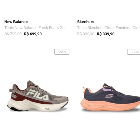
New Balance
Skechers
Tênis New Balance Fresh Foam Garoé V2 Fe...
Tênis Skechers Cloud Feminino Cin
R$ 799,90
R$ 399,90
R$ 699,90
R$ 339,90
-20%
-17%