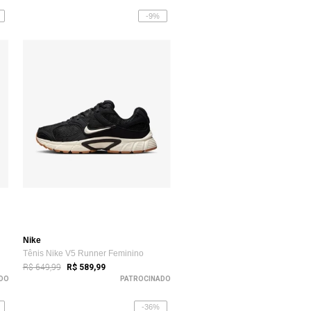
-9%
Nike
Tênis Nike V5 Runner Feminino
R$ 649,99
R$ 589,99
DO
PATROCINADO
-36%