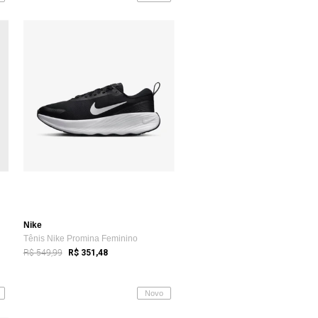
Nike
Tênis Nike Promina Feminino
R$ 549,99
R$ 351,48
Novo