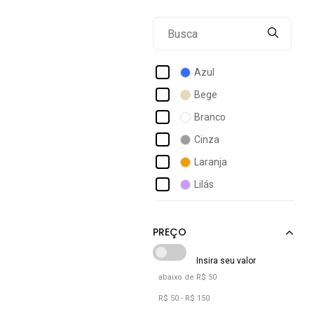
Box 200
Br Sports
Calcados Lght Light
Azul
Calce Com Estilo
Bege
Coca-cola
Branco
Coimbra
Cinza
Colcci
Laranja
Color Sports
Lilás
Columbia
Marrom
Converse
Off-white
Prata
Preto
abaixo de R$ 50
Rosa
R$ 50 - R$ 150