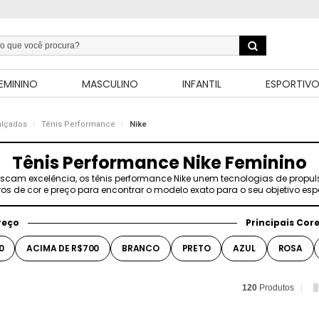
EMININO
MASCULINO
INFANTIL
ESPORTIV
alçados
Tênis Performance
Nike
Tênis Performance Nike Feminino
scam excelência, os tênis performance Nike unem tecnologias de propul
ltros de cor e preço para encontrar o modelo exato para o seu objetivo espo
reço
Principais Cor
0
ACIMA DE R$700
BRANCO
PRETO
AZUL
ROSA
120
Produtos