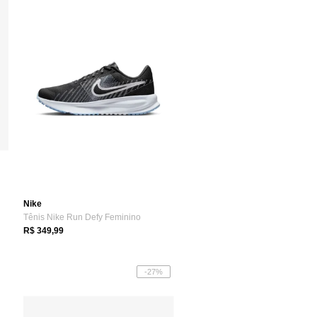
Nike
Tênis Nike Run Defy Feminino
R$ 349,99
-27%