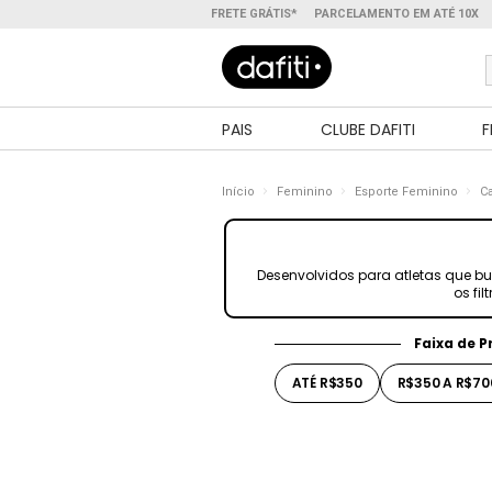
FRETE GRÁTIS*
PARCELAMENTO EM ATÉ 10X
PAIS
CLUBE DAFITI
F
Início
Feminino
Esporte Feminino
C
Desenvolvidos para atletas que bu
os fi
Faixa de P
ATÉ R$350
R$350 A R$70