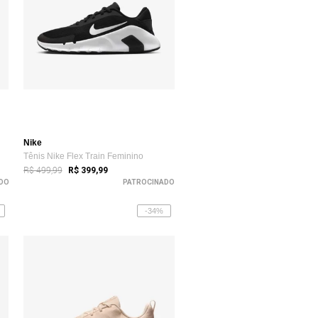
Nike
Tênis Nike Flex Train Feminino
R$ 499,99
R$ 399,99
DO
PATROCINADO
-34%