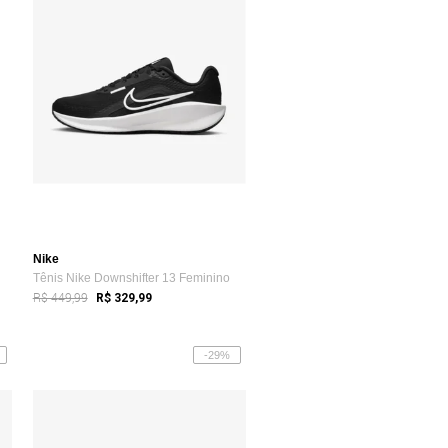
Nike
Tênis Nike Downshifter 13 Feminino
R$ 449,99
R$ 329,99
-29%