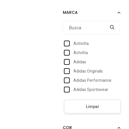
39
40
41
42
43
Activitta
44
Actvitta
Adidas
Adidas Originals
Adidas Performance
Adidas Sportswear
Armyz
Asics
Bf Shoes
Bia Ramos