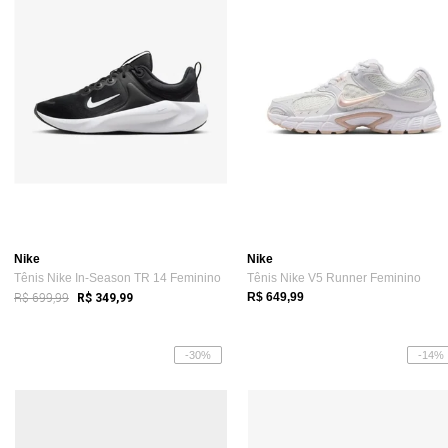
Nike
Nike
Tênis Nike In-Season TR 14 Feminino
Tênis Nike V5 Runner Feminino
R$ 699,99
R$ 649,99
R$ 349,99
-30%
-14%