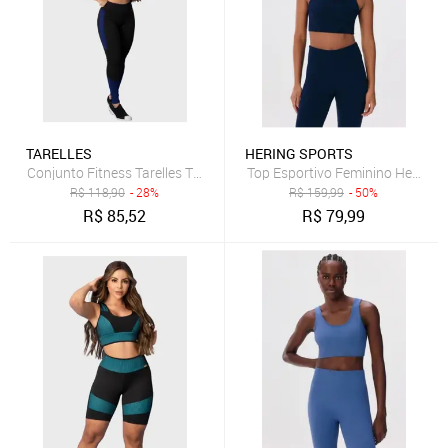
TARELLES
HERING SPORTS
Conjunto Fitness Tarelles Top Calça Legging Cintura Alta Preto e Az
Top Esportivo Feminino Hero He
R$
118,90
- 28%
R$
159,99
- 50%
R$
85,52
R$
79,99