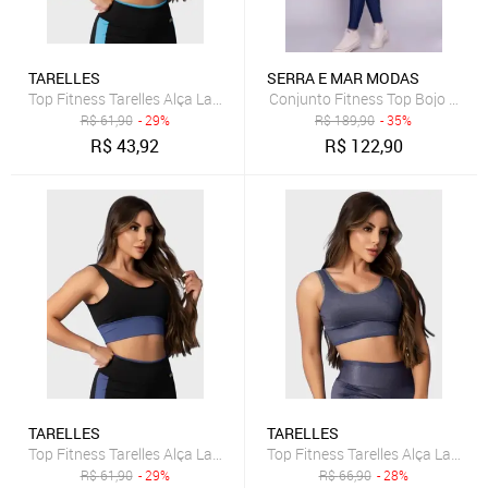
TARELLES
SERRA E MAR MODAS
Top Fitness Tarelles Alça Larga Forrado Preto e Azul Céu
Conjunto Fitness Top Bojo Remo
R$
61,90
- 29%
R$
189,90
- 35%
R$
43,92
R$
122,90
TARELLES
TARELLES
Top Fitness Tarelles Alça Larga Forrado Preto e Azul
Top Fitness Tarelles Alça Larga
R$
61,90
- 29%
R$
66,90
- 28%