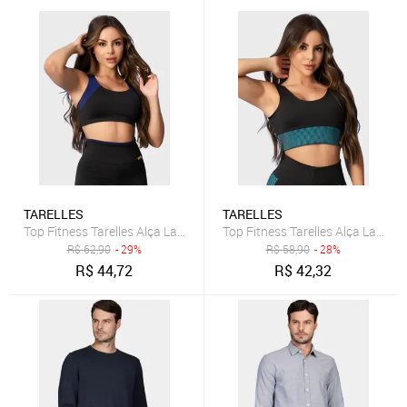
TARELLES
TARELLES
Top Fitness Tarelles Alça Larga Forrado Preto e Marinho
Top Fitness Tarelles Alça Larga 
R$
62,90
- 29%
R$
58,90
- 28%
R$
44,72
R$
42,32