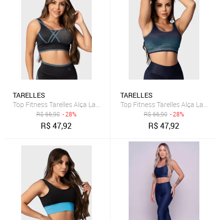
TARELLES
TARELLES
Top Fitness Tarelles Alça Larga Forrado Estampado Preto e Azul
Top Fitness Tarelles Alça Larga
R$
66,90
- 28%
R$
66,90
- 28%
R$
47,92
R$
47,92