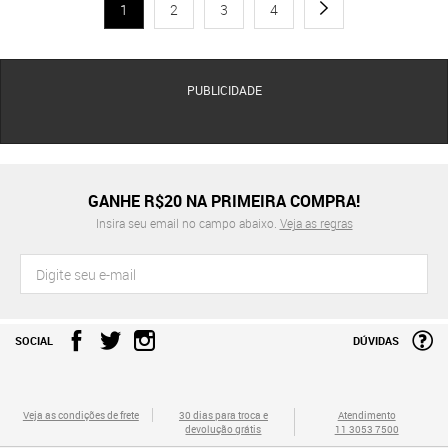
1
2
3
4
PUBLICIDADE
GANHE R$20 NA PRIMEIRA COMPRA!
Insira seu email no campo abaixo.
Veja as regras
SOCIAL
DÚVIDAS
Veja as condições de frete
30 dias para troca e
Atendimento
devolução grátis
11 3053 7500