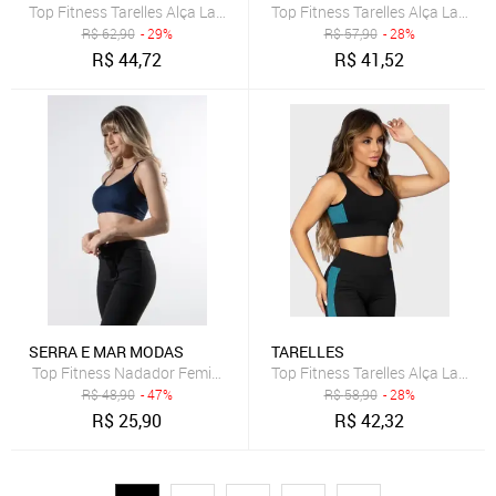
Top Fitness Tarelles Alça Larga Forrado Preto e Azul
Top Fitness Tarelles Alça Larga 
R$
62,90
- 29%
R$
57,90
- 28%
R$
44,72
R$
41,52
SERRA E MAR MODAS
TARELLES
Top Fitness Nadador Feminino Alça Fina Academia Marinho
Top Fitness Tarelles Alça Larga 
R$
48,90
- 47%
R$
58,90
- 28%
R$
25,90
R$
42,32