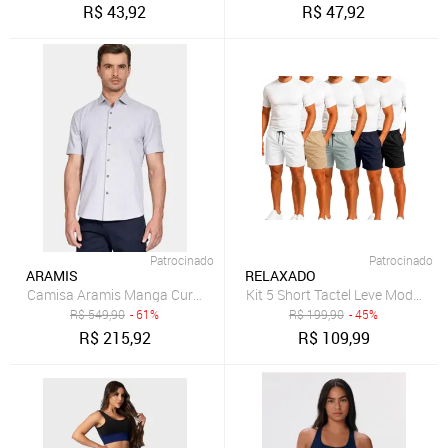
R$
43,92
R$
47,92
Patrocinado
Patrocinado
ARAMIS
RELAXADO
Camisa Aramis Manga Curta Slim Algodão Flame Soft Marinho
Kit 5 Short Tactel Leve Moda Pr
R$
549,90
- 61%
R$
199,90
- 45%
R$
215,92
R$
109,99