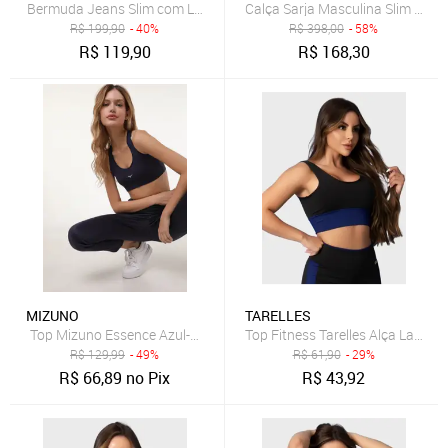
Bermuda Jeans Slim com Lavagem Clara Dialogo Jeans
R$
199,90
- 40%
R$
398,00
- 58%
R$
119,90
R$
168,30
MIZUNO
TARELLES
Top Mizuno Essence Azul-Marinho
Top Fitness Tarelles Alça Larga 
R$
129,99
- 49%
R$
61,90
- 29%
R$
66,89
no Pix
R$
43,92