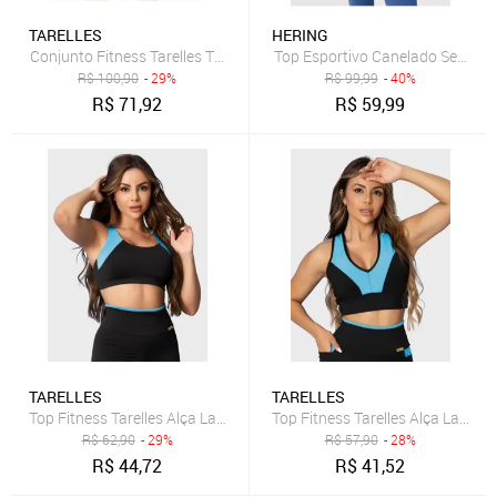
TARELLES
HERING
Conjunto Fitness Tarelles Top Short 3D Preto e Azul
Top Esportivo Canelado Sem Cos
R$
100,90
- 29%
R$
99,99
- 40%
R$
71,92
R$
59,99
TARELLES
TARELLES
Top Fitness Tarelles Alça Larga Forrado Preto e Azul Céu
Top Fitness Tarelles Alça Larga 
R$
62,90
- 29%
R$
57,90
- 28%
R$
44,72
R$
41,52