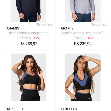
Patrocinado
Patrocinado
ARAMIS
ARAMIS
Tricot Aramis Manga Longa Gola Careca Marinho
Camisa Aramis Regular Oxford 
R$
599,90
- 60%
R$
659,90
- 64%
R$
239,92
R$
239,92
TARELLES
TARELLES