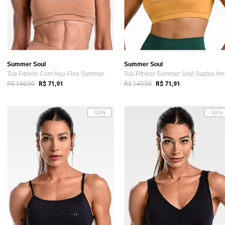
Summer Soul
Summer Soul
Top Fitness Com Alça Fina Summer Soul Bo...
To
R$ 149,90
R$ 149,90
R$ 71,91
R$ 71,91
-52%
-52%