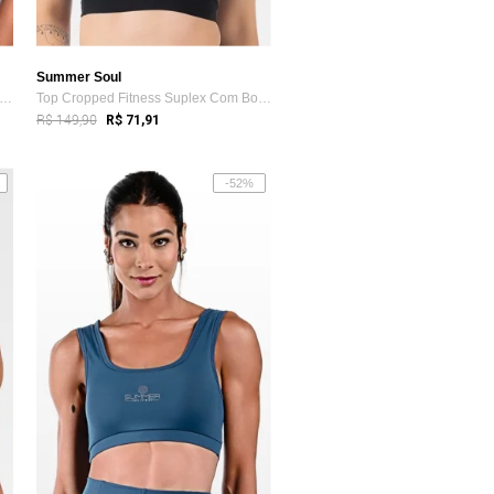
Summer Soul
p Cropped Estilo Regata Fitness Bojo R...
Top Cropped Fitness Suplex Com Bojo Remo...
R$ 149,90
R$ 71,91
-52%