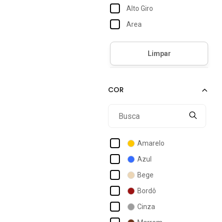
Alto Giro
Area
Autentique
Bella Fiore Modas
Betel
Body For Sure
Bravaa Store
Braziline
Ccw Central Capital Wear
Amarelo
Click Mais Bonita
Azul
Coimbra
Bege
Colcci Sport
Bordô
Colcci Sports
Cinza
Cor De Cacau