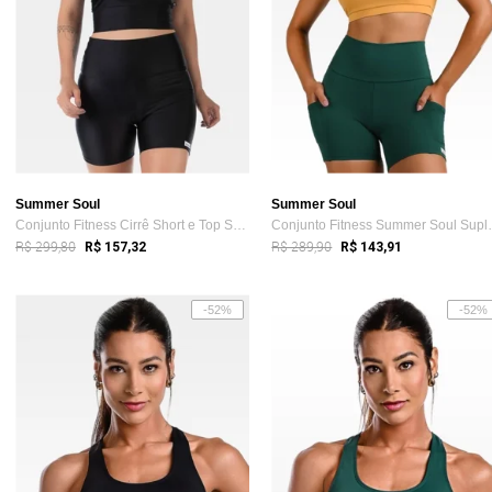
Summer Soul
Summer Soul
Conjunto Fitness Cirrê Short e Top Summe...
Conjunto Fitn
R$ 299,80
R$ 289,90
R$ 157,32
R$ 143,91
-52%
-52%