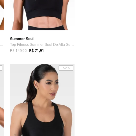
Summer Soul
p Fitness Summer Soul Suplex Amarelo A...
Top Fitness Summer Soul De Alta Sustenta...
R$ 149,90
R$ 71,91
-52%