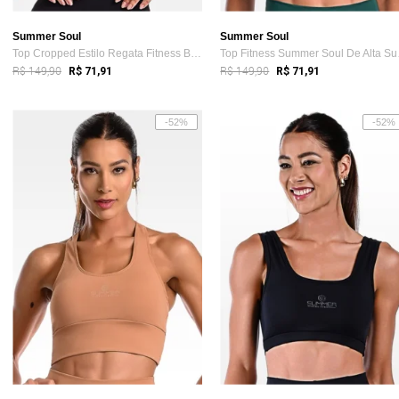
Summer Soul
Summer Soul
Top Cropped Estilo Regata Fitness Bojo R...
Top F
R$ 149,90
R$ 149,90
R$ 71,91
R$ 71,91
-52%
-52%