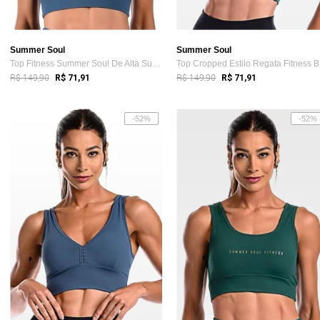
Summer Soul
Summer Soul
Top Fitness Summer Soul De Alta Sustenta...
To
R$ 149,90
R$ 149,90
R$ 71,91
R$ 71,91
-52%
-52%