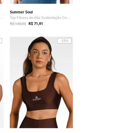
Summer Soul
itness Summer Soul De Alta Sustenta...
Top Fitness de Alta Sustentação Com Bojo...
R$ 149,90
R$ 71,91
-53%