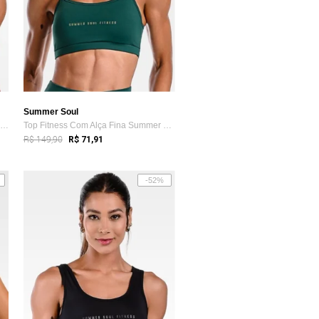
Summer Soul
Top Nadador Fitness Cós Largo Summer Sou...
Top Fitness Com Alça Fina Summer Soul Bo...
R$ 149,90
R$ 71,91
-52%