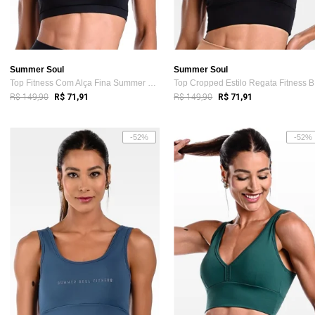
Summer Soul
Summer Soul
Top Fitness Com Alça Fina Summer Soul Bo...
To
R$ 149,90
R$ 149,90
R$ 71,91
R$ 71,91
-52%
-52%