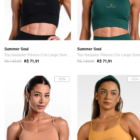
Summer Soul
Summer Soul
Top Nadador Fitness Cós Largo Summer Sou...
R$ 149,90
R$ 149,90
R$ 71,91
R$ 71,91
-52%
-52%