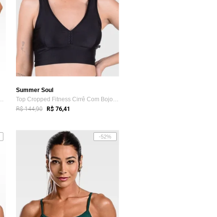
Summer Soul
ess Summer Soul Suplex Shor...
Top Cropped Fitness Cirrê Com Bojo Remov...
R$ 144,90
R$ 76,41
-52%