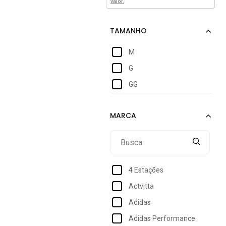
valor.
M
G
GG
4 Estações
Actvitta
Adidas
Adidas Performance