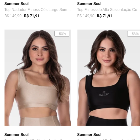
Summer Soul
Summer Soul
Top Nadador Fitness Cós Largo Summer Sou...
Top Fitness de Alta Sustentação
R$ 149,90
R$ 149,90
R$ 71,91
R$ 71,91
-53%
-53%
Summer Soul
Summer Soul