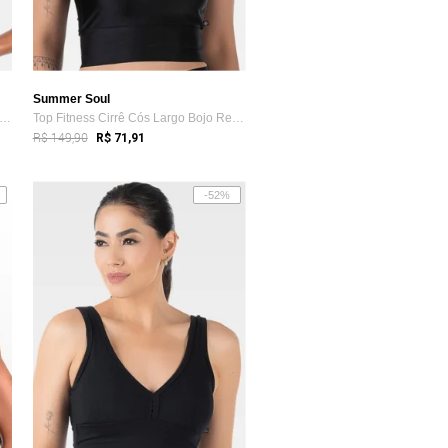
Summer Soul
p Cropped Estilo Regata Fitness Bojo R...
Top Fitness Cirrê Cós Largo Bojo Removív...
R$ 149,90
R$ 71,91
-52%