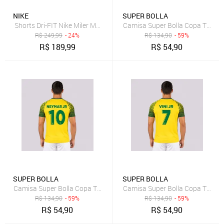
NIKE
SUPER BOLLA
Shorts Dri-FIT Nike Miler Masculino
Camisa Super Bolla Copa Trivela 
R$
249,99
- 24%
R$
134,90
- 59%
R$
189,99
R$
54,90
SUPER BOLLA
SUPER BOLLA
Camisa Super Bolla Copa Trivela Brasil Amarela 10
Camisa Super Bolla Copa Trivela 
R$
134,90
- 59%
R$
134,90
- 59%
R$
54,90
R$
54,90