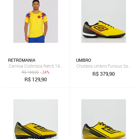
RETRÔMANIA
UMBRO
Camisa Colômbia Retrô 1996 Dry Amarela
Chuteira Umbro Furious Society 
R$
169,90
- 24%
R$
379,90
R$
129,90