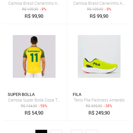
Camisa Brasil Canarinho Amarela 7 Allejo
Camisa Brasil Canarinho Amarel
R$
109,90
- 9%
R$
109,90
- 9%
R$
99,90
R$
99,90
SUPER BOLLA
FILA
Camisa Super Bolla Copa Trivela Brasil Amarela 11
Tenis Fila Fastness Amarelo
R$
134,90
- 59%
R$
399,90
- 38%
R$
54,90
R$
249,90