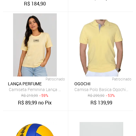
R$
184,90
Patrocinado
Patrocinado
LANÇA PERFUME
OGOCHI
Camiseta Feminina Lança Perfume Logo Amarelo
R$
219,99
- 59%
R$
299,90
- 53%
R$
89,99
no Pix
R$
139,99