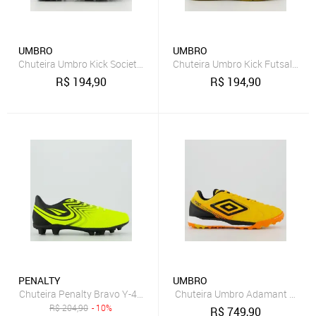
UMBRO
UMBRO
Chuteira Umbro Kick Society Amarela e Preta
Chuteira Umbro Kick Futsal Amar
R$
194,90
R$
194,90
PENALTY
UMBRO
Chuteira Penalty Bravo Y-4 Campo Amarela e Preta
Chuteira Umbro Adamant Master
R$
204,90
- 10%
R$
749,90