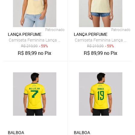
Patrocinado
Patrocinado
LANÇA PERFUME
LANÇA PERFUME
Camiseta Feminina Lança Perfume Estampa Frontal Amarelo
Camiseta Feminina Lança Perf
R$
219,99
- 59%
R$
219,99
- 59%
R$
89,99
no Pix
R$
89,99
no Pix
BALBOA
BALBOA