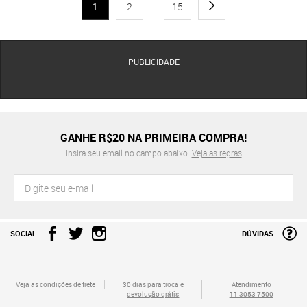
1
2
...
15
PUBLICIDADE
GANHE R$20 NA PRIMEIRA COMPRA!
Insira seu email no campo abaixo.
Veja as regras
SOCIAL
DÚVIDAS
Veja as condições de frete
30 dias para troca e
Atendimento
devolução grátis
11 3053 7500