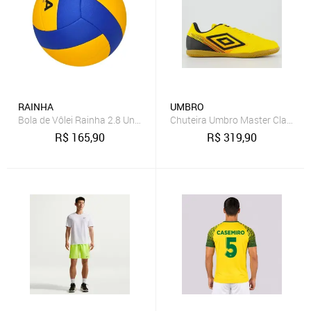
RAINHA
UMBRO
Bola de Vôlei Rainha 2.8 Unissex
Chuteira Umbro Master Class Clu
R$
165,90
R$
319,90