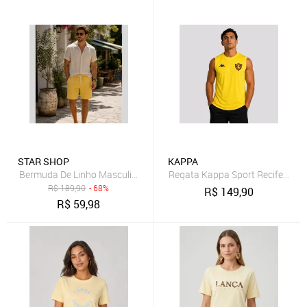
STAR SHOP
KAPPA
Bermuda De Linho Masculina Short Com Cordão Mauricinho Leve A
Regata Kappa Sport Recife Supp
R$
189,90
- 68%
R$
149,90
R$
59,98