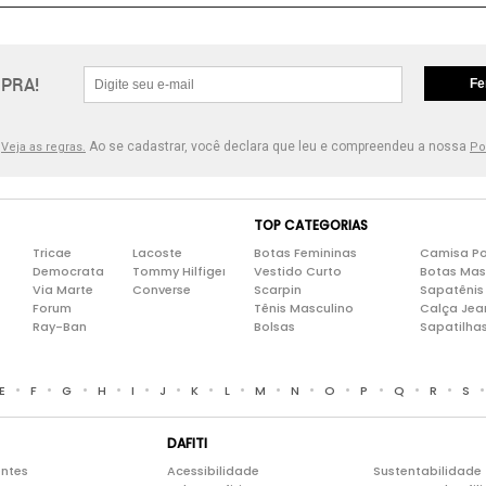
PRA!
Fe
.
Ao se cadastrar, você declara que leu e compreendeu a nossa
Veja as regras.
Po
TOP CATEGORIAS
Tricae
Lacoste
Botas Femininas
Camisa Po
Democrata
Tommy Hilfiger
Vestido Curto
Botas Mas
Via Marte
Converse
Scarpin
Sapatênis
Forum
Tênis Masculino
Calça Jea
Ray-Ban
Bolsas
Sapatilha
•
•
•
•
•
•
•
•
•
•
•
•
•
•
E
F
G
H
I
J
K
L
M
N
O
P
Q
R
S
DAFITI
entes
Acessibilidade
Sustentabilidade