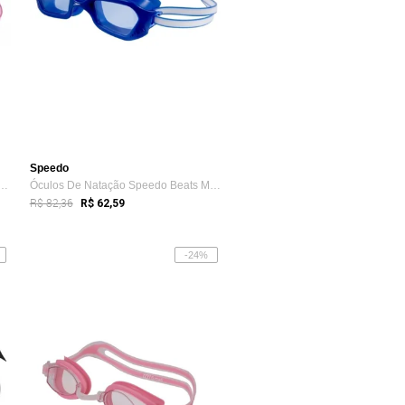
Speedo
 Natação Speedo Beats Hot Pink/...
Óculos De Natação Speedo Beats Marinho/A...
R$ 82,36
R$ 62,59
-24%