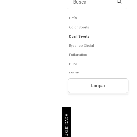
Dafiti
Color Sports
Duall Sports
Eyeshop Oficial
Futfanatics
Hupi
My Ok
PUBLICIDADE