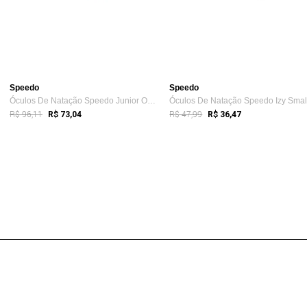
Speedo
Speedo
Óculos De Natação Speedo Junior Olympic ...
R$ 96,11
R$ 47,99
R$ 73,04
R$ 36,47