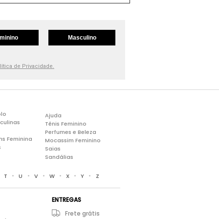
minino
Masculino
lítica de Privacidade.
lo
Ajuda
culinas
Tênis Feminino
Perfumes e Beleza
ns Feminina
Mocassim Feminino
s
Saias
Sandálias
•
•
•
•
•
•
•
T
U
V
W
X
Y
Z
ENTREGAS
Frete grátis