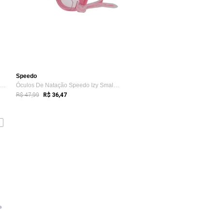
Speedo
Óculos De Natação Speedo Icon Core Preto...
Óculos De Natação Speedo Izy Small Rosa ...
R$ 47,99
R$ 36,47