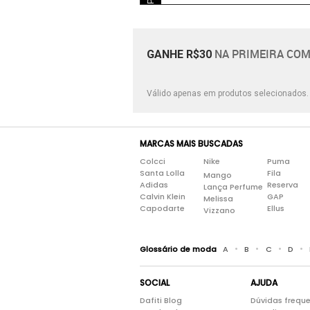
NA PRIMEIRA COM
GANHE R$30
Válido apenas em produtos selecionados
MARCAS MAIS BUSCADAS
Colcci
Nike
Puma
Santa Lolla
Fila
Mango
Adidas
Reserva
Lança Perfume
Calvin Klein
GAP
Melissa
Capodarte
Ellus
Vizzano
•
•
•
•
Glossário de moda
A
B
C
D
SOCIAL
AJUDA
Dafiti Blog
Dúvidas frequ