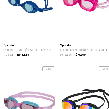
Speedo
Speedo
Óculos De Natação Speedo Izy One Azul/Azul Azul
Óculos De
R$ 68,61
R$ 82,36
R$ 52,14
R$ 62,59
-24%
-28%