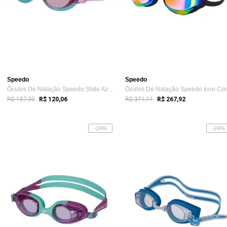
Speedo
Speedo
Óculos De Natação Speedo Slide Azul Céu/...
R$ 157,99
R$ 371,11
R$ 120,06
R$ 267,92
-24%
-24%