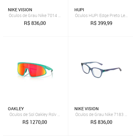
NIKE VISION
HUPI
Óculos de Grau Nike 7014 Matte Dark Grey
Óculos HUPI Edge Preto Lente F
R$
836,00
R$
399,99
OAKLEY
NIKE VISION
Óculos de Sol Oakley Rslv Matte Celeste Prizm Ruby
Óculos de Grau Nike 7183 Deni
R$
1270,00
R$
836,00