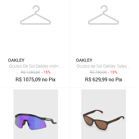
OAKLEY
OAKLEY
Óculos De Sol Oakley Hstn Metal Cinza
Óculos de Sol Oakley Sylas Preto
R$
1280,00
- 16%
R$
780,00
- 19%
R$
1075,09
no Pix
R$
629,99
no Pix