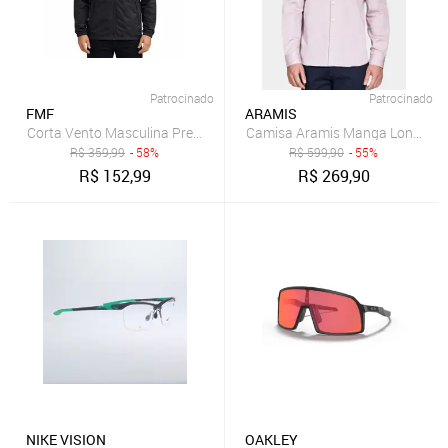
Patrocinado
Patrocinado
FMF
ARAMIS
Camisa Aramis Manga Longa Pi
Corta Vento Masculina Preta Leve Com Capuz Removivel Preto
R$
359,99
- 58%
R$
599,90
- 55%
R$
152,99
R$
269,90
NIKE VISION
OAKLEY