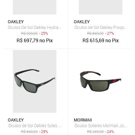
OAKLEY
OAKLEY
Óculos De Sol Oakley Hydra Crystal Preto
Óculos de Sol Oakley Frogskins
R$
930,00
- 25%
R$
840,00
- 27%
R$
697,79
no Pix
R$
615,69
no Pix
OAKLEY
MORMAII
Óculos de Sol Oakley Sylas Preto
Óculos Solares Mormaii Joaca P
R$
840,00
- 29%
R$
249,00
- 24%