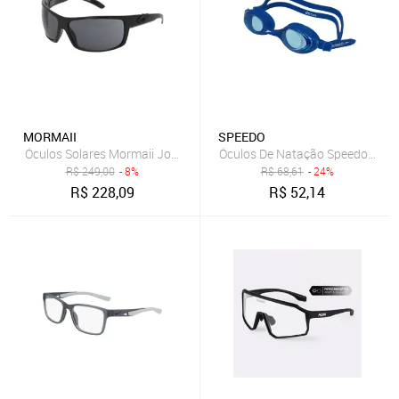
MORMAII
SPEEDO
Óculos Solares Mormaii Joaca Preto
Óculos De Natação Speedo Izy O
R$
249,00
- 8%
R$
68,61
- 24%
R$
228,09
R$
52,14