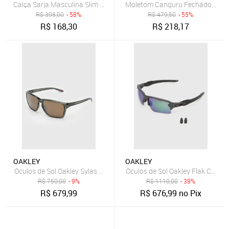
Moletom Canguru Fechado Logo
R$
398,00
- 58%
R$
479,50
- 55%
R$
168,30
R$
218,17
OAKLEY
OAKLEY
Óculos de Sol Oakley Flak Cinza
Óculos de Sol Oakley Sylas Olive Ink W e Prizm Bronze
R$
750,00
- 9%
R$
1110,00
- 39%
R$
679,99
R$
676,99
no Pix