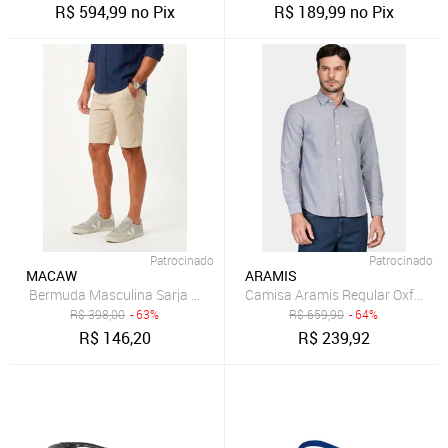
R$
594,99
no Pix
R$
189,99
no Pix
Patrocinado
Patrocinado
MACAW
ARAMIS
Camisa Aramis Regular Oxford 
B
R$
398,00
- 63%
R$
659,90
- 64%
R$
146,20
R$
239,92