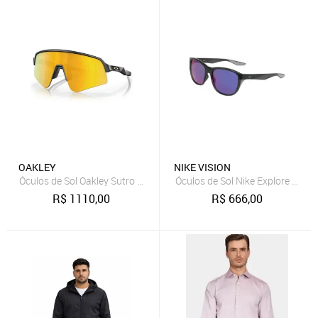
OAKLEY
NIKE VISION
Óculos de Sol Oakley Sutro Lite Sweep Matte Carbon Prizm 24K
Óculos de Sol Nike Explore Flow
R$
1110,00
R$
666,00