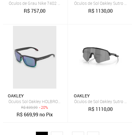
Óculos de Grau Nike 7402 Gray
Óculos de Sol Oakley Sutro S Blac
R$
757,00
R$
1130,00
OAKLEY
OAKLEY
Óculos Sol Oakley HOLBROOK
Óculos de Sol Oakley Sutro Lite 
R$
839,99
- 20%
R$
1110,00
R$
669,99
no Pix