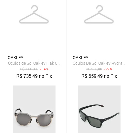
OAKLEY
OAKLEY
Óculos de Sol Oakley Flak Cinza
Óculos De Sol Oakley Hydra Cryst
R$
1110,00
- 34%
R$
930,00
- 29%
R$
735,49
no Pix
R$
659,49
no Pix