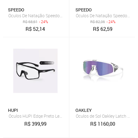
SPEEDO
SPEEDO
Óculos De Natação Speedo Izy One Azul/Azul Azul
Óculos De Natação Speedo Beat
R$
68,61
- 24%
R$
82,36
- 24%
R$
52,14
R$
62,59
HUPI
OAKLEY
Óculos HUPI Edge Preto Lente Fotocromática Incolor
Óculos de Sol Oakley Latch Panel
R$
399,99
R$
1160,00