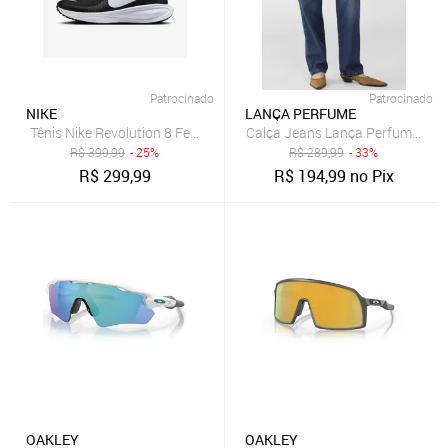
Patrocinado
Patrocinado
NIKE
LANÇA PERFUME
Tênis Nike Revolution 8 Feminino
Calça Jeans Lança Perfume Reta
R$
399,99
- 25%
R$
289,99
- 33%
R$
299,99
R$
194,99
no Pix
OAKLEY
OAKLEY