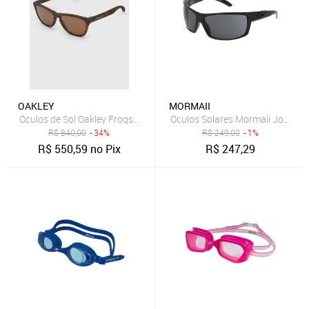
OAKLEY
MORMAII
Óculos de Sol Oakley Frogskins Marrom
Óculos Solares Mormaii Joaca P
R$
840,00
- 34%
R$
249,00
- 1%
R$
550,59
no Pix
R$
247,29