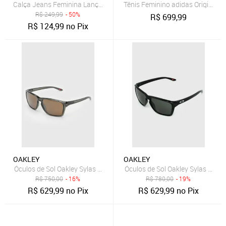
Calça Jeans Feminina Lança Perfume Mom Luna Azul
Tênis Feminino adidas Originals
R$
249,99
- 50%
R$
699,99
R$
124,99
no Pix
OAKLEY
OAKLEY
Óculos de Sol Oakley Sylas Preto
Óculos de Sol Oakley Sylas Olive Ink W e Prizm Bronze
R$
750,00
- 16%
R$
780,00
- 19%
R$
629,99
no Pix
R$
629,99
no Pix