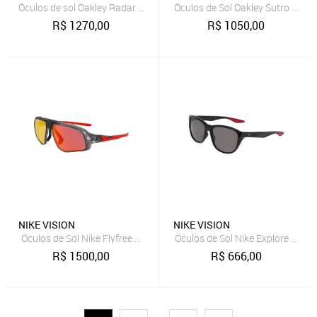
Óculos de sol Oakley Radar Ev Path Polished White Prizm Sapphir
Óculos de Sol Oakley Sutro S Ma
R$
1270,00
R$
1050,00
NIKE VISION
NIKE VISION
Óculos de Sol Nike Flyfree M Matte Anthracte Red Mirror
Óculos de Sol Nike Explore Flow 
R$
1500,00
R$
666,00