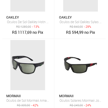
OAKLEY
OAKLEY
Óculos De Sol Oakley Hstn Metal Cinza
Óculos de Sol Oakley Sylas Preto
R$
1280,00
- 13%
R$
840,00
- 29%
R$
1117,69
no Pix
R$
594,99
no Pix
MORMAII
MORMAII
Óculos de Sol Mormaii Amazônia 2 Preto
Óculos Solares Mormaii Joaca P
R$
309,90
- 42%
R$
249,00
- 24%