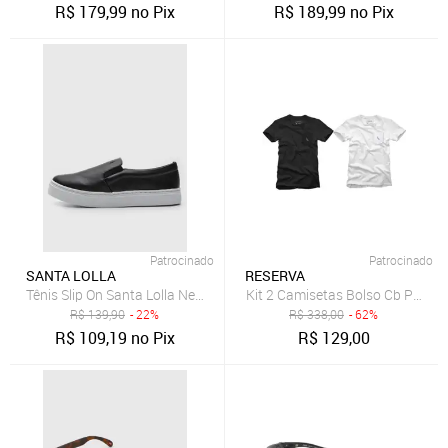
R$
179,99
no Pix
R$
189,99
no Pix
Patrocinado
Patrocinado
SANTA LOLLA
RESERVA
Tênis Slip On Santa Lolla New Preto
Kit 2 Camisetas Bolso Cb Pica-
R$
139,90
- 22%
R$
338,00
- 62%
R$
109,19
no Pix
R$
129,00