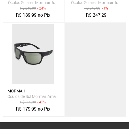
Óculos Solares Mormaii Joaca Preto
Óculos Solares Mormaii Joaca P
R$
249,00
- 24%
R$
249,00
- 1%
R$
189,99
no Pix
R$
247,29
MORMAII
Óculos de Sol Mormaii Amazônia 2 Preto
R$
309,90
- 42%
R$
179,99
no Pix