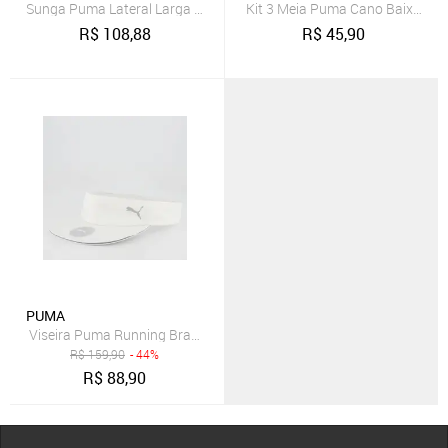
Sunga Puma Lateral Larga 26015.003
Kit 3 Meia Puma Cano Baixo Fem
R$
108,88
R$
45,90
PUMA
Viseira Puma Running Branca e Prata
R$
159,90
- 44%
R$
88,90