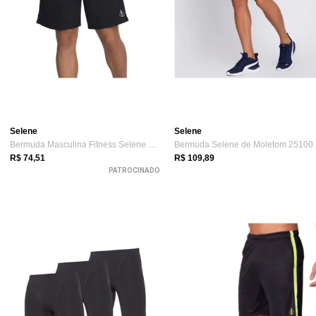
Selene
Selene
Bermuda Masculina Fitness Selene 25110.0...
B
R$ 74,51
R$ 109,89
PATROCINADO