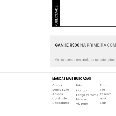
PUBLICIDADE
NA PRIMEIRA COM
GANHE R$30
Válido apenas em produtos selecionados
MARCAS MAIS BUSCADAS
Colcci
Nike
Puma
Santa Lolla
Fila
Mango
Adidas
Reserva
Lança Perfume
Calvin Klein
GAP
Melissa
Capodarte
Ellus
Vizzano