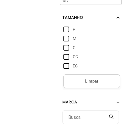
valor.
P
M
G
GG
EG