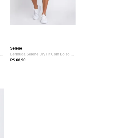
Selene
rmuda Masculina Dryfit Sport Selene
Bermuda Selene Dry Fit Com Bolso 25110.002
R$ 66,90