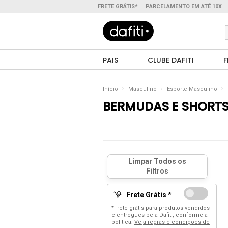
FRETE GRÁTIS*
PARCELAMENTO EM ATÉ 10X
PAIS
CLUBE DAFITI
F
Início
Masculino
Esporte Masculino
BERMUDAS E SHORT
Frete Grátis *
*Frete grátis para produtos vendidos
e entregues pela Dafiti, conforme a
política:
Veja regras e condições de