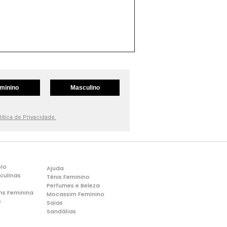
minino
Masculino
lítica de Privacidade.
lo
Ajuda
culinas
Tênis Feminino
Perfumes e Beleza
ns Feminina
Mocassim Feminino
s
Saias
Sandálias