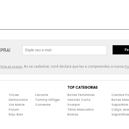
PRA!
Fe
.
Ao se cadastrar, você declara que leu e compreendeu a nossa
Veja as regras.
Po
TOP CATEGORIAS
Tricae
Lacoste
Botas Femininas
Camisa Po
Democrata
Tommy Hilfiger
Vestido Curto
Botas Mas
Via Marte
Converse
Scarpin
Sapatênis
Forum
Tênis Masculino
Calça Jea
Ray-Ban
Bolsas
Sapatilha