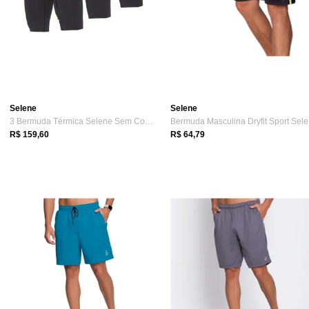
Selene
Selene
3 Bermuda Térmica Selene Sem Costura Com...
Be
R$ 159,60
R$ 64,79