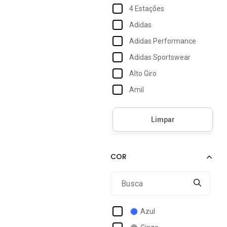
4 Estações
Adidas
Adidas Performance
Adidas Sportswear
Alto Giro
Amil
Aramis
Benellys
Betel
Br Sports
Braziline
Coimbra
Debex
Azul
Diadora