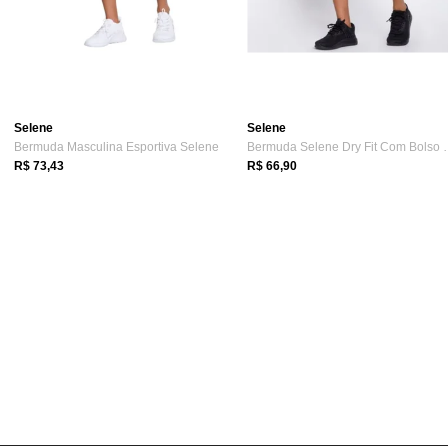
Selene
Selene
Bermuda Masculina Esportiva Selene
Bermuda Selene D
R$ 73,43
R$ 66,90