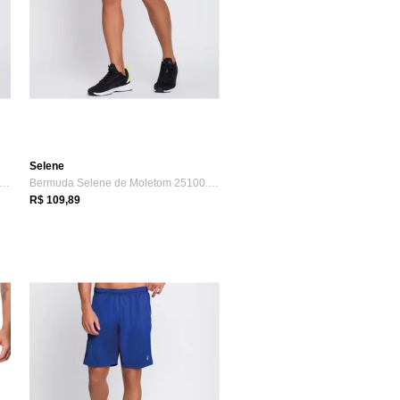
Selene
ermuda Selene de Moletom 25100.001
Bermuda Selene de Moletom 25100.001
R$ 109,89