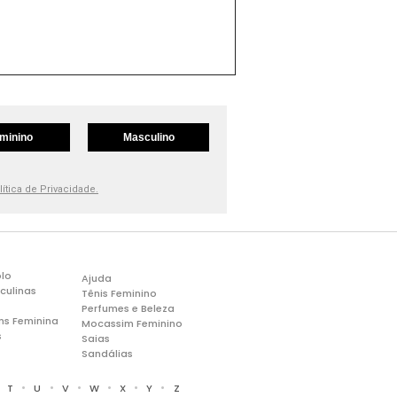
minino
Masculino
lítica de Privacidade.
lo
Ajuda
culinas
Tênis Feminino
Perfumes e Beleza
ns Feminina
Mocassim Feminino
s
Saias
Sandálias
•
•
•
•
•
•
•
T
U
V
W
X
Y
Z