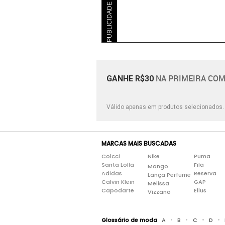
PUBLICIDADE
NA PRIMEIRA COM
GANHE R$30
Válido apenas em produtos selecionados
MARCAS MAIS BUSCADAS
Colcci
Nike
Puma
Santa Lolla
Fila
Mango
Adidas
Reserva
Lança Perfume
Calvin Klein
GAP
Melissa
Capodarte
Ellus
Vizzano
•
•
•
•
Glossário de moda
A
B
C
D