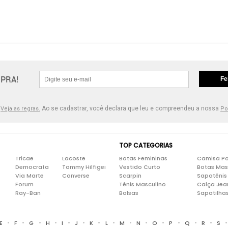
PRA!
Fe
.
Ao se cadastrar, você declara que leu e compreendeu a nossa
Veja as regras.
Po
TOP CATEGORIAS
Tricae
Lacoste
Botas Femininas
Camisa Po
Democrata
Tommy Hilfiger
Vestido Curto
Botas Mas
Via Marte
Converse
Scarpin
Sapatênis
Forum
Tênis Masculino
Calça Jea
Ray-Ban
Bolsas
Sapatilha
•
•
•
•
•
•
•
•
•
•
•
•
•
•
E
F
G
H
I
J
K
L
M
N
O
P
Q
R
S