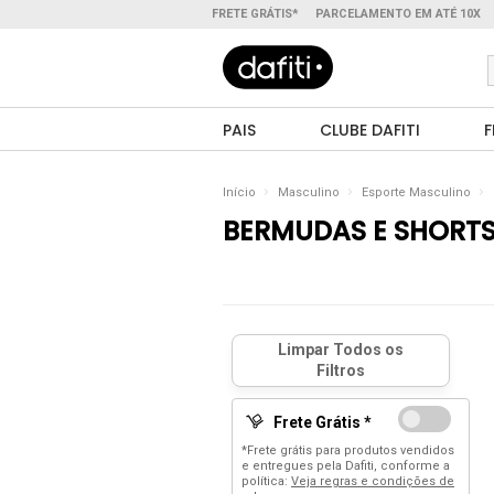
FRETE GRÁTIS*
PARCELAMENTO EM ATÉ 10X
PAIS
CLUBE DAFITI
F
Início
Masculino
Esporte Masculino
BERMUDAS E SHORT
Frete Grátis *
*Frete grátis para produtos vendidos
e entregues pela Dafiti, conforme a
política:
Veja regras e condições de