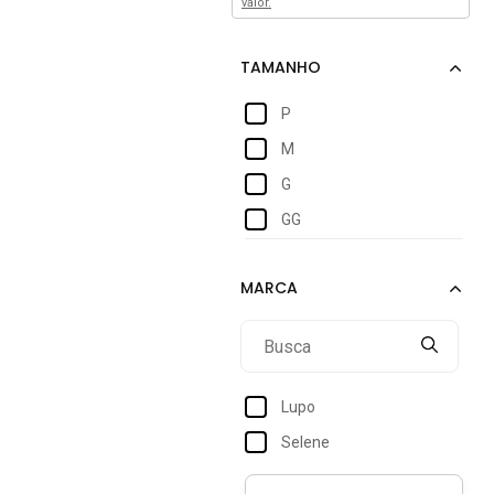
valor.
P
M
G
GG
Lupo
Selene