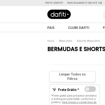
FRETE GRÁTIS*
PARCELAMENTO EM ATÉ 10X
PAIS
CLUBE DAFITI
F
Início
Masculino
Esporte Masculino
BERMUDAS E SHORT
Frete Grátis *
*Frete grátis para produtos vendidos
e entregues pela Dafiti, conforme a
política:
Veja regras e condições de