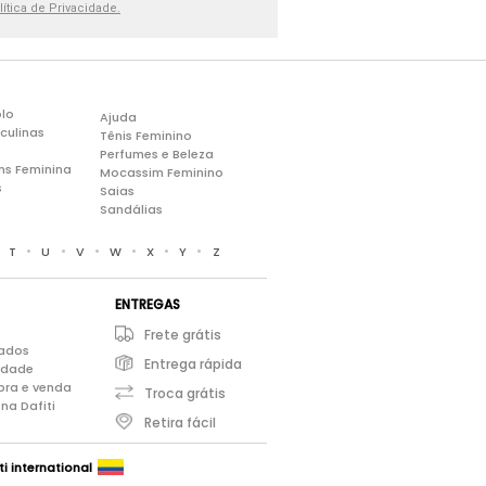
lítica de Privacidade.
lo
Ajuda
culinas
Tênis Feminino
Perfumes e Beleza
ns Feminina
Mocassim Feminino
s
Saias
Sandálias
•
•
•
•
•
•
•
T
U
V
W
X
Y
Z
ENTREGAS
Frete grátis
iados
Entrega rápida
cidade
pra e venda
Troca grátis
na Dafiti
Retira fácil
ti international