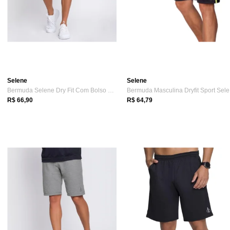
Selene
Selene
Bermuda Selene Dry Fit Com Bolso 25110.002
Be
R$ 66,90
R$ 64,79