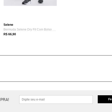
Selene
Bermuda Selene Dry Fit Com Bolso 25110.002
R$ 66,90
PRA!
Fe