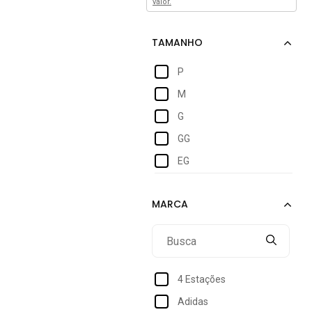
valor.
P
M
G
GG
EG
4 Estações
Adidas