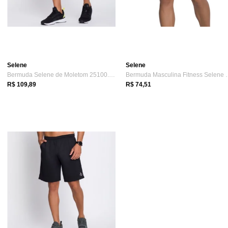
Selene
Selene
Bermuda Selene de Moletom 25100.001
Bermuda Masculin
R$ 109,89
R$ 74,51