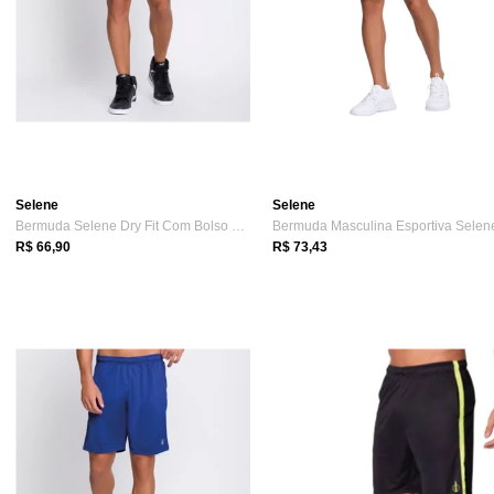
Selene
Selene
Bermuda Selene Dry Fit Com Bolso 25110.002
Bermuda Masculina Esportiva Selen
R$ 66,90
R$ 73,43