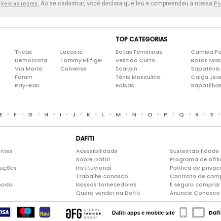
.
Ao se cadastrar, você declara que leu e compreendeu a nossa
Veja as regras.
Po
TOP CATEGORIAS
Tricae
Lacoste
Botas Femininas
Camisa Po
Democrata
Tommy Hilfiger
Vestido Curto
Botas Mas
Via Marte
Converse
Scarpin
Sapatênis
Forum
Tênis Masculino
Calça Jea
Ray-Ban
Bolsas
Sapatilha
•
•
•
•
•
•
•
•
•
•
•
•
•
•
E
F
G
H
I
J
K
L
M
N
O
P
Q
R
S
DAFITI
entes
Acessibilidade
Sustentabilidade
Sobre Dafiti
Programa de afil
luções
Institucional
Política de priva
Trabalhe conosco
Contrato de com
moda
Nossos fornecedores
É seguro comprar 
Quero vender na Dafiti
Anuncie Conosco
Dafi
Dafiti apps e mobile site