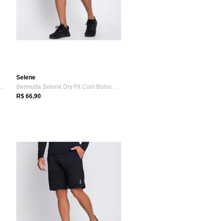
Selene
rmuda Masculina Dryfit Sport Selene
Bermuda Selene Dry Fit Com Bolso 25110.002
R$ 66,90