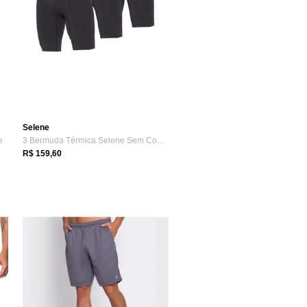
Selene
e
3 Bermuda Térmica Selene Sem Costura Com...
R$ 159,60