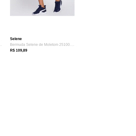
Selene
a Fitness Selene 25110.0...
Bermuda Selene de Moletom 25100.001
R$ 109,89