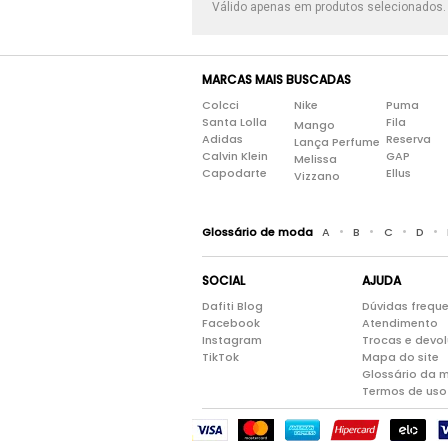
Válido apenas em produtos selecionados
MARCAS MAIS BUSCADAS
Colcci
Nike
Puma
Santa Lolla
Fila
Mango
Adidas
Reserva
Lança Perfume
Calvin Klein
GAP
Melissa
Capodarte
Ellus
Vizzano
•
•
•
•
Glossário de moda
A
B
C
D
SOCIAL
AJUDA
Dafiti Blog
Dúvidas frequ
Facebook
Atendimento
Instagram
Trocas e devo
TikTok
Mapa do site
Glossário da 
Termos de uso