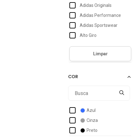
Adidas Originals
Adidas Performance
Adidas Sportswear
Alto Giro
Amil
Aramis
Benellys
Betel
Br Sports
Braziline
Coimbra
Azul
Consciência
Cinza
Debex
Preto
Diadora