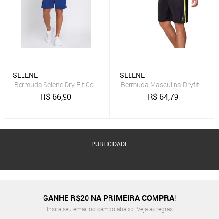
SELENE
SELENE
Bermuda Selene Dry Fit Com Bolso 25110.002
Bermuda Masculina Dryfit Sport
R$
66,90
R$
64,79
PUBLICIDADE
GANHE R$20 NA PRIMEIRA COMPRA!
Insira seu email no campo abaixo.
Veja as regras