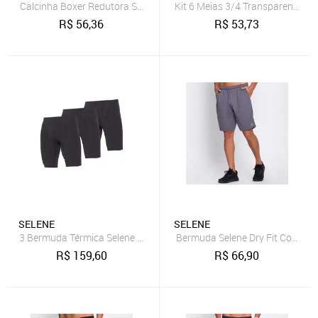
Calcinha Boxer Redutora Selene 20040.001 Sem Costura Chocolate
Kit 6 Meias 3/4 Transparente Se
R$
56,36
R$
53,73
SELENE
SELENE
3 Bermuda Térmica Selene Sem Costura Compressão Masculina
Bermuda Selene Dry Fit Com Bo
R$
159,60
R$
66,90