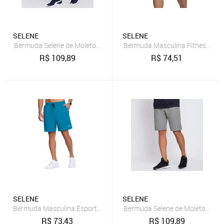
SELENE
SELENE
Bermuda Selene de Moletom 25100.001
Bermuda Masculina Fitness Sele
R$
109,89
R$
74,51
SELENE
SELENE
Bermuda Masculina Esportiva Selene
Bermuda Selene de Moletom 25
R$
73,43
R$
109,89