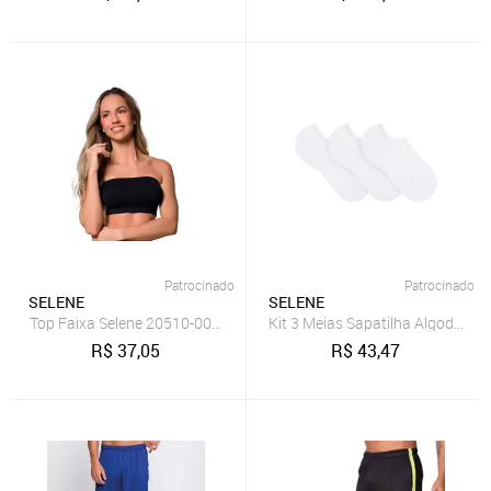
Patrocinado
Patrocinado
SELENE
SELENE
Top Faixa Selene 20510-002 Sem Costura Preto
R$
37,05
R$
43,47