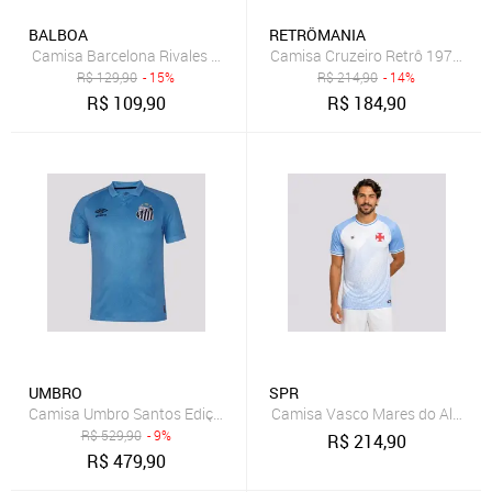
BALBOA
RETRÔMANIA
Camisa Barcelona Rivales Juvenil Marinho 10 Lamine Yamal
Camisa Cruzeiro Retrô 1976 Jac
R$
129,90
- 15%
R$
214,90
- 14%
R$
109,90
R$
184,90
UMBRO
SPR
Camisa Umbro Santos Edição Especial 2025 Jogador Azul
Camisa Vasco Mares do Almiran
R$
529,90
- 9%
R$
214,90
R$
479,90