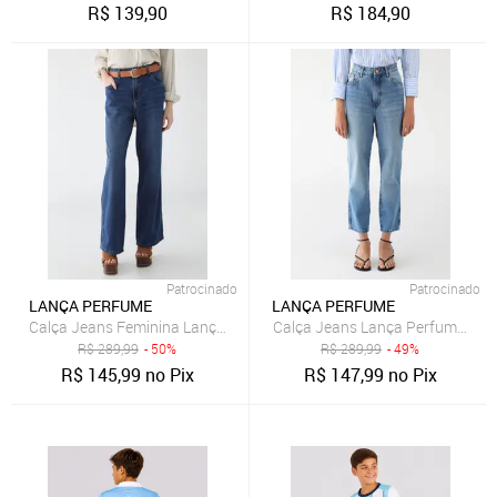
R$
139,90
R$
184,90
Patrocinado
Patrocinado
LANÇA PERFUME
LANÇA PERFUME
Calça Jeans Feminina Lança Perfume Full Length High Azul
Calça Jeans Lança Perfume Mo
R$
289,99
- 50%
R$
289,99
- 49%
R$
145,99
no Pix
R$
147,99
no Pix