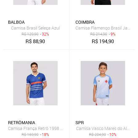
BALBOA
COIMBRA
Camisa Brasil Seleça Azul
Camisa Flamengo Brasil Jacquar
R$
129,90
- 32%
R$
214,90
- 9%
R$
88,90
R$
194,90
RETRÔMANIA
SPR
Camisa França Retrô 1998 Dry Azul
Camisa Vasco Mares do Almirante
R$
169,90
- 18%
R$
204,90
- 10%