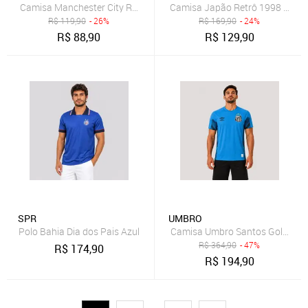
Camisa Manchester City Retrô 2014 Juvenil Azul
Camisa Japão Retrô 1998 Dry A
R$
119,90
- 26%
R$
169,90
- 24%
R$
88,90
R$
129,90
SPR
UMBRO
Polo Bahia Dia dos Pais Azul
Camisa Umbro Santos Goleiro 2
R$
364,90
- 47%
R$
174,90
R$
194,90