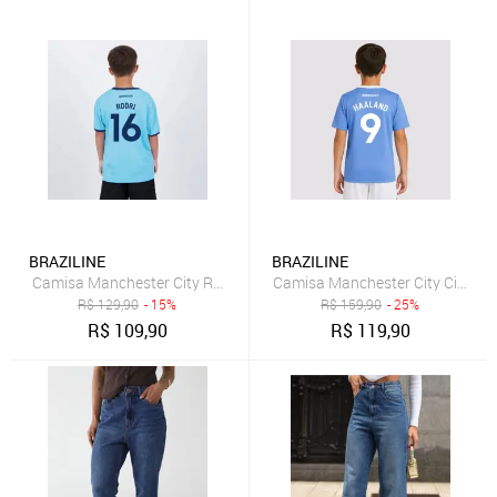
BRAZILINE
BRAZILINE
Camisa Manchester City Rodri 16 Maine Infantil Azul
Camisa Manchester City Citizens
R$
129,90
- 15%
R$
159,90
- 25%
R$
109,90
R$
119,90