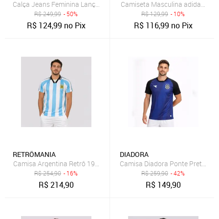
Calça Jeans Feminina Lança Perfume Mom Luna Azul
Camiseta Masculina adidas Origin
R$
249,99
- 50%
R$
129,99
- 10%
R$
124,99
no Pix
R$
116,99
no Pix
RETRÔMANIA
DIADORA
Camisa Argentina Retrô 1998 Listrada Azul e Branco
Camisa Diadora Ponte Preta Tre
R$
254,90
- 16%
R$
259,90
- 42%
R$
214,90
R$
149,90