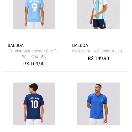
BALBOA
BALBOA
Camisa Manchester City The Blues Juvenil 9 Haaland Azul
Kit Argentina Classic Juvenil Azu
R$
119,90
- 8%
R$
149,90
R$
109,90