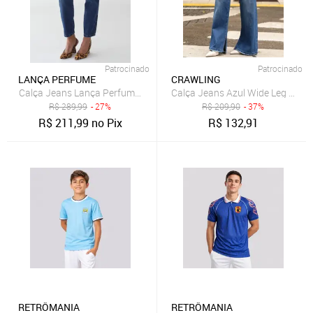
Patrocinado
Patrocinado
LANÇA PERFUME
CRAWLING
Calça Jeans Lança Perfume Mom Luna Azul
Calça Jeans Azul Wide Leg Fend
R$
289,99
- 27%
R$
209,90
- 37%
R$
211,99
no Pix
R$
132,91
RETRÔMANIA
RETRÔMANIA