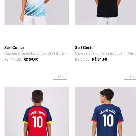
Surf Center
Surf Center
Camisa Grêmio Esportiva Dry Fit Juvenil ...
Camisa Grêmio Class
R$ 114,90
R$ 94,90
R$ 59,90
R$ 54,90
-17%
-15%