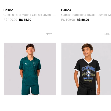
Balboa
Balboa
Camisa Real Madrid Classic Juvenil Branca
Ca
R$ 129,90
R$ 109,90
R$ 88,90
R$ 88,90
Novo
-58%