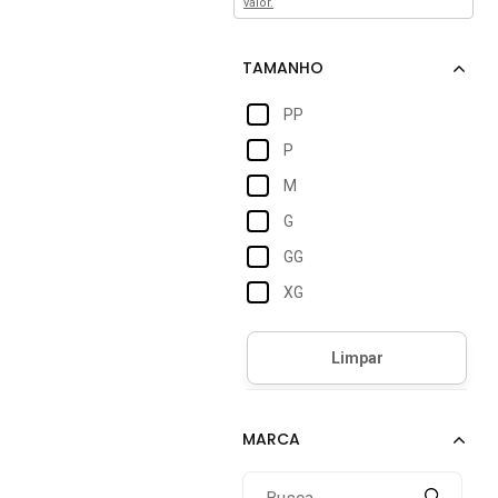
valor.
PP
P
M
G
GG
XG
1
2
3-6M
3G
4