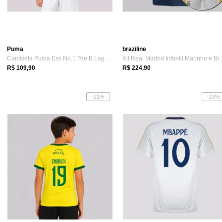
Puma
braziline
Camiseta Puma Ess No.1 Tee B Logo Juvenil Verde
Kit Real Madrid
R$ 109,90
R$ 224,90
-21%
-23%