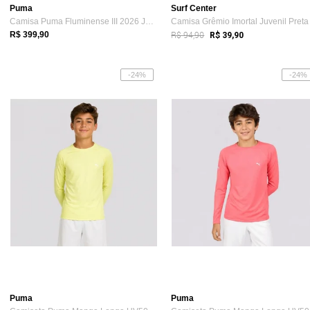
Puma
Surf Center
Camisa Puma Fluminense III 2026 Juvenil
Camisa Grêmio Imortal Juvenil Preta
R$ 94,90
R$ 399,90
R$ 39,90
-24%
-24%
Puma
Puma