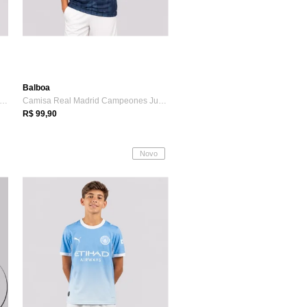
Balboa
misa Barcelona Rivales Juvenil Marinho...
Camisa Real Madrid Campeones Juvenil Marinho
R$ 99,90
Novo