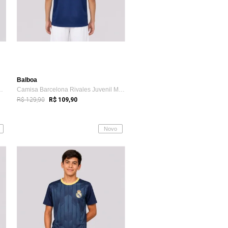
Balboa
ic Juvenil Preta e Azul
Camisa Barcelona Rivales Juvenil Marinho...
R$ 129,90
R$ 109,90
Novo