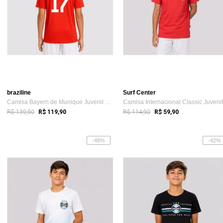
braziline
Surf Center
Camisa Bayern de Munique Juvenil Vermelha 17 Olise
R$ 139,90
R$ 114,90
R$ 119,90
R$ 59,90
-48%
-42%