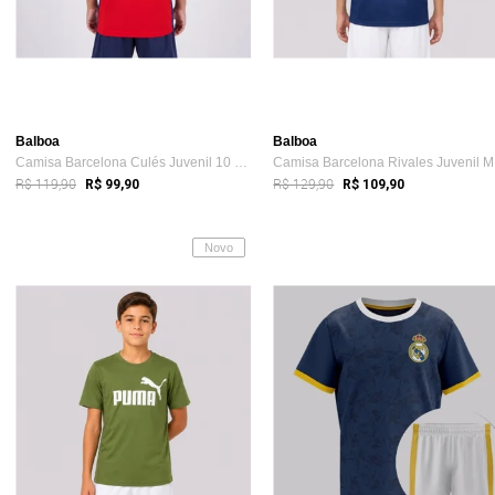
Balboa
Balboa
Camisa Barcelona Culés Juvenil 10 Lamine...
Ca
R$ 119,90
R$ 129,90
R$ 99,90
R$ 109,90
Novo