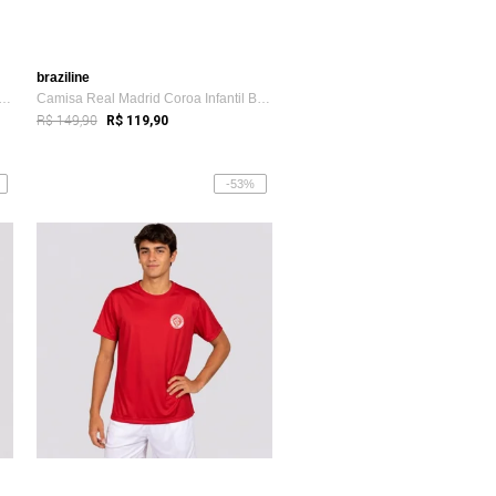
braziline
a Real Madrid Juvenil Branca 10 Mbappé
Camisa Real Madrid Coroa Infantil Branca...
R$ 149,90
R$ 119,90
-53%