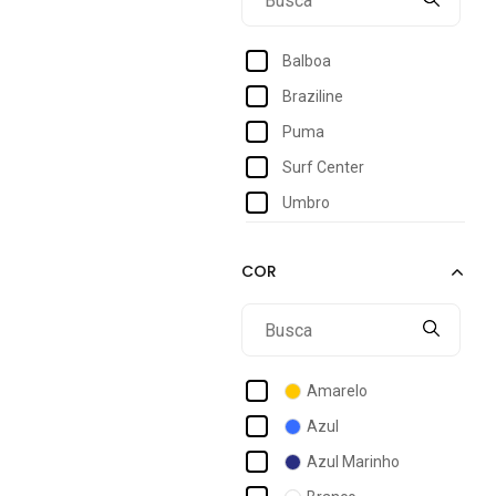
6
7
Balboa
8
Braziline
9
Puma
10
Surf Center
12
Umbro
14
16
18
Amarelo
Azul
Azul Marinho