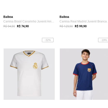
Balboa
Balboa
Camisa Brasil Canarinho Juvenil Amarela 19 Endrick
Camis
R$ 94,90
R$ 129,90
R$ 74,90
R$ 99,90
-32%
-19%