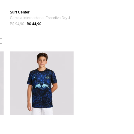
Surf Center
misa Barcelona Rivales Juvenil Marinho
Camisa Internacional Esportiva Dry Juven...
R$ 94,90
R$ 44,90