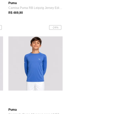
Puma
Camisa Puma RB Leipzig Jersey Edição Esp...
R$ 469,90
-24%
Puma