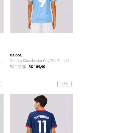
Balboa
Camisa Internacional Classic Juvenil Vermelha
Camisa Manchester City The Blues Juvenil...
R$ 119,90
R$ 109,90
-15%