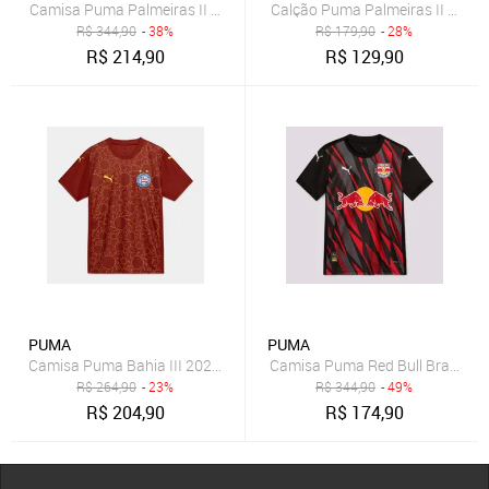
Camisa Puma Palmeiras II 2025 Juvenil
Calção Puma Palmeiras II 2025 
R$
344,90
- 38%
R$
179,90
- 28%
R$
214,90
R$
129,90
PUMA
PUMA
Camisa Puma Bahia III 2025 Juvenil
Camisa Puma Red Bull Bragantino
R$
264,90
- 23%
R$
344,90
- 49%
R$
204,90
R$
174,90