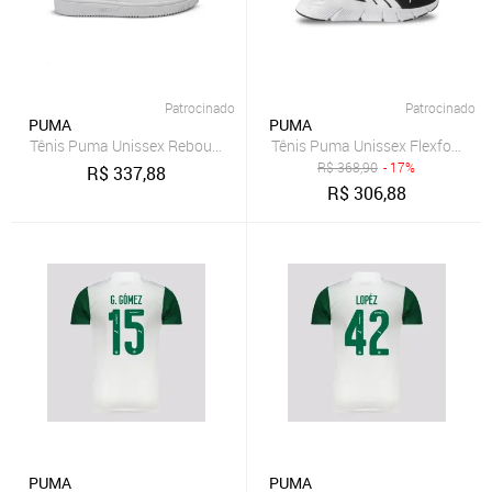
Patrocinado
Patrocinado
PUMA
PUMA
Tênis Puma Unissex Rebound V6 Low BDP Branco
Tênis Puma Unissex Flexfocus Li
R$
368,90
- 17%
R$
337,88
R$
306,88
PUMA
PUMA