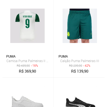
PUMA
PUMA
Camisa Puma Palmeiras II 2025 9 Vitor Roque
Calção Puma Palmeiras III
R$
439,90
- 16%
R$
239,90
- 42%
R$
369,90
R$
139,90