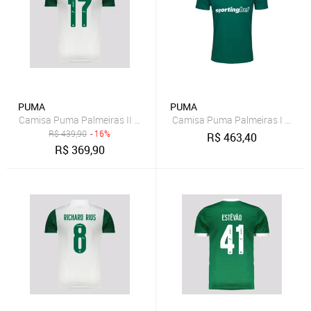
PUMA
PUMA
Camisa Puma Palmeiras II 2025 17 F. Torres
Camisa Puma Palmeiras I 2026/2
R$
439,90
- 16%
R$
463,40
R$
369,90