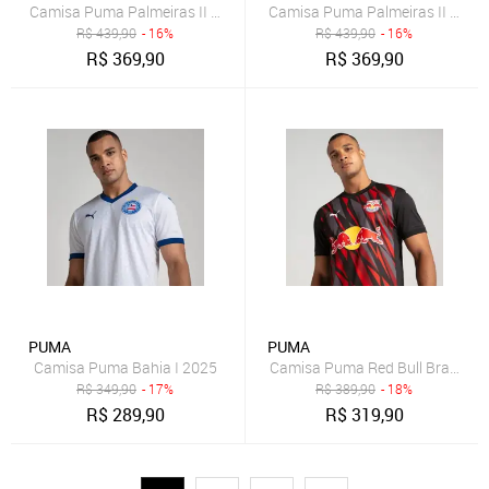
Camisa Puma Palmeiras II 2025 15 G. Gómez
Camisa Puma Palmeiras II 2025 
R$
439,90
- 16%
R$
439,90
- 16%
R$
369,90
R$
369,90
PUMA
PUMA
Camisa Puma Bahia I 2025
Camisa Puma Red Bull Bragantin
R$
349,90
- 17%
R$
389,90
- 18%
R$
289,90
R$
319,90