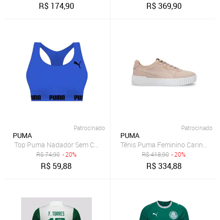
R$
174,90
R$
369,90
Patrocinado
Patrocinado
PUMA
PUMA
Top Puma Nadador Sem Costura
Tênis Puma Feminino Carina 3.0
R$
74,90
- 20%
R$
418,90
- 20%
R$
59,88
R$
334,88