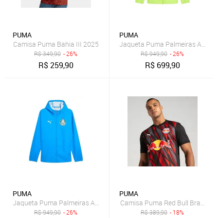
PUMA
PUMA
Camisa Puma Bahia III 2025
Jaqueta Puma Palmeiras All-Wea
R$
349,90
- 26%
R$
949,90
- 26%
R$
259,90
R$
699,90
PUMA
PUMA
Jaqueta Puma Palmeiras All-Weather Training 2025 Masculina - Azu
Camisa Puma Red Bull Bragantin
R$
949,90
- 26%
R$
389,90
- 18%