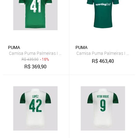
PUMA
PUMA
Camisa Puma Palmeiras I 2025 41 Estêvão
Camisa Puma Palmeiras I 2026/2
R$
439,90
- 16%
R$
463,40
R$
369,90