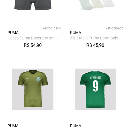
Patrocinado
Patrocinado
PUMA
PUMA
Cueca Puma Boxer Cotton Adulto Elástco 35MM
Kit 3 Meia Puma Cano Baixo Fem
R$
54,90
R$
45,90
PUMA
PUMA