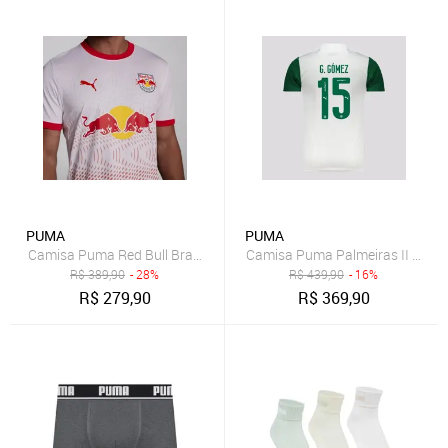
PUMA
PUMA
Camisa Puma Red Bull Bragantino I 2025
Camisa Puma Palmeiras II 2025
R$
389,90
- 28%
R$
439,90
- 16%
R$
279,90
R$
369,90