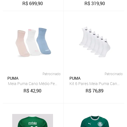
R$
699,90
R$
319,90
Patrocinado
Patrocinado
PUMA
PUMA
Meia Puma Cano Médio Feminina 4730.003 C/3
Kit 6 Pares Meia Puma Cano Méd
R$
42,90
R$
76,89