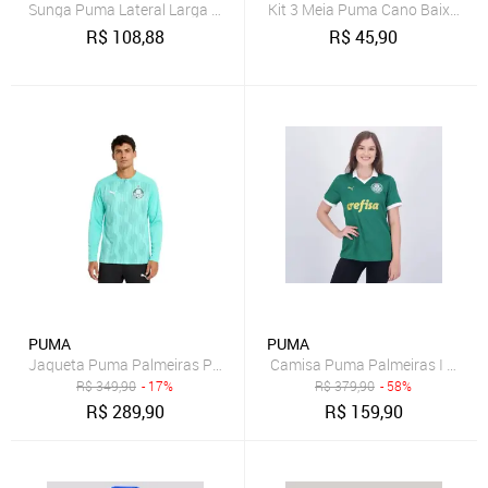
Sunga Puma Lateral Larga 26015.003
Kit 3 Meia Puma Cano Baixo Fem
R$
108,88
R$
45,90
PUMA
PUMA
Jaqueta Puma Palmeiras Pré Jogo 25/26 Masculina - Verde - Puma
Camisa Puma Palmeiras I 2024 
R$
349,90
- 17%
R$
379,90
- 58%
R$
289,90
R$
159,90