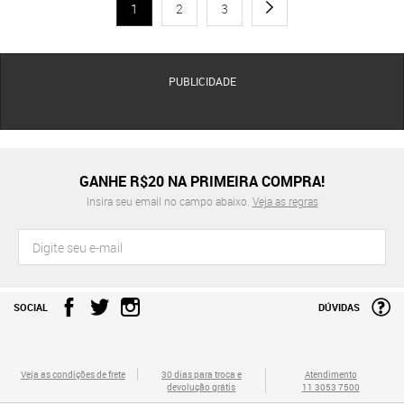
1
2
3
PUBLICIDADE
GANHE R$20 NA PRIMEIRA COMPRA!
Insira seu email no campo abaixo.
Veja as regras
SOCIAL
DÚVIDAS
Veja as condições de frete
30 dias para troca e
Atendimento
devolução grátis
11 3053 7500