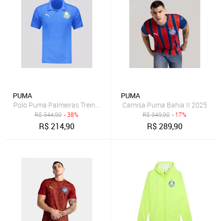
PUMA
PUMA
Polo Puma Palmeiras Treino 2025 Azul
Camisa Puma Bahia II 2025
R$
344,90
- 38%
R$
349,90
- 17%
R$
214,90
R$
289,90