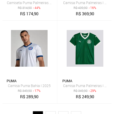
Camiseta Puma Palmeiras Casuals 2025
Camisa Puma Palmeiras I 2025 
R$
314,90
- 44%
R$
439,90
- 16%
R$
174,90
R$
369,90
PUMA
PUMA
Camisa Puma Bahia I 2025
Camisa Puma Palmeiras I 2025 
R$
349,90
- 17%
R$
349,90
- 29%
R$
289,90
R$
249,90