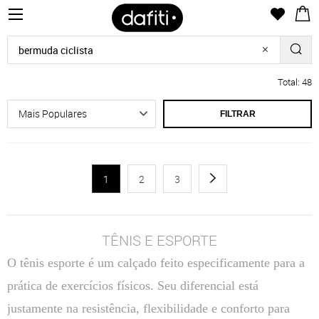
Total: 48
FILTRAR
1
2
3
TÊNIS E ESPORTE
O tênis esporte é um calçado feito especificamente para a
prática de exercícios físicos. Seu diferencial está
justamente na resistência, flexibilidade e conforto para