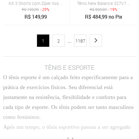
Kit 3 Shorts com Zíper nos Bolsos Bermuda de Tactel com Elastano
Tênis New Balance 327V1 Bran
R$
199,99
- 25%
R$
599,99
- 19%
R$
149,99
R$
484,99
no Pix
1
2
...
1187
TÊNIS E ESPORTE
O tênis esporte é um calçado feito especificamente para a
prática de exercícios físicos. Seu diferencial está
justamente na resistência, flexibilidade e conforto para
cada tipo de esporte. Os tênis podem ser tanto masculinos
como femininos.
Após um tempo, o tênis esportivo passou a ser agregado
ao estilo mais informal, ou seja, é também utilizado