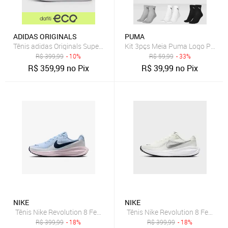
ADIDAS ORIGINALS
PUMA
Tênis adidas Originals Superstar Slip On Preto
Kit 3pçs Meia Puma Logo Preta
R$
399,99
- 10%
R$
59,99
- 33%
R$
359,99
no Pix
R$
39,99
no Pix
NIKE
NIKE
Tênis Nike Revolution 8 Feminino
Tênis Nike Revolution 8 Feminin
R$
399,99
- 18%
R$
399,99
- 18%