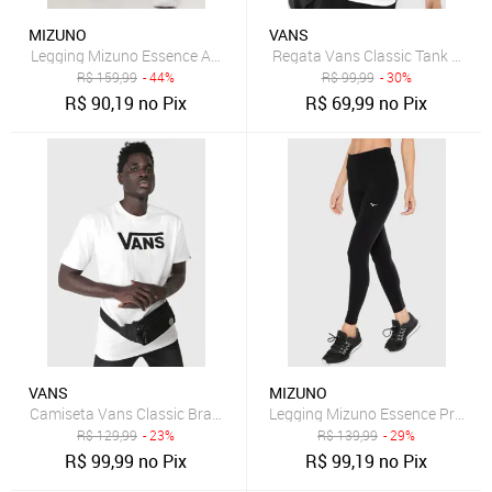
MIZUNO
VANS
Legging Mizuno Essence Azul-Marinho
Regata Vans Classic Tank Bran
R$
159,99
- 44%
R$
99,99
- 30%
R$
90,19
no Pix
R$
69,99
no Pix
VANS
MIZUNO
Camiseta Vans Classic Branca
Legging Mizuno Essence Preta
R$
129,99
- 23%
R$
139,99
- 29%
R$
99,99
no Pix
R$
99,19
no Pix