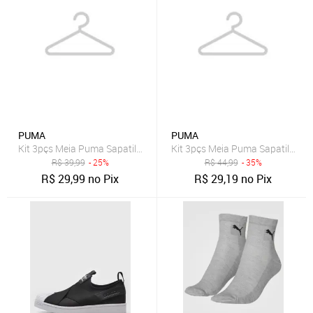
PUMA
PUMA
Kit 3pçs Meia Puma Sapatilha Esportiva Preta
Kit 3pçs Meia Puma Sapatilha L
R$
39,99
- 25%
R$
44,99
- 35%
R$
29,99
no Pix
R$
29,19
no Pix