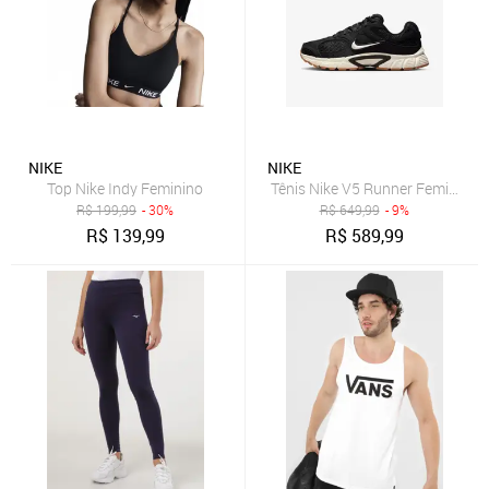
NIKE
NIKE
Top Nike Indy Feminino
Tênis Nike V5 Runner Feminino
R$
199,99
- 30%
R$
649,99
- 9%
R$
139,99
R$
589,99