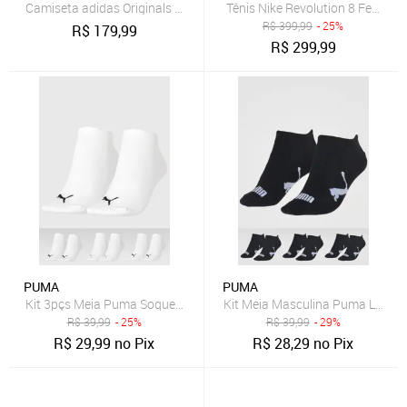
Camiseta adidas Originals 3 Stripes Preta
Tênis Nike Revolution 8 Feminin
R$
399,99
- 25%
R$
179,99
R$
299,99
PUMA
PUMA
Kit 3pçs Meia Puma Soquete Logo Branca
Kit Meia Masculina Puma Logo C
R$
39,99
- 25%
R$
39,99
- 29%
R$
29,99
no Pix
R$
28,29
no Pix