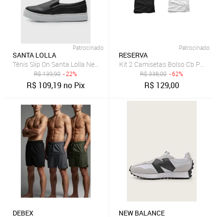
Patrocinado
Patrocinado
SANTA LOLLA
RESERVA
Tênis Slip On Santa Lolla New Preto
Kit 2 Camisetas Bolso Cb Pica-
R$
139,90
- 22%
R$
338,00
- 62%
R$
109,19
no Pix
R$
129,00
DEBEX
NEW BALANCE