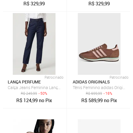
R$
329,99
R$
329,99
Patrocinado
Patrocinado
LANÇA PERFUME
ADIDAS ORIGINALS
Calça Jeans Feminina Lança Perfume Mom Luna Azul
Tênis Feminino adidas Originals
R$
249,99
- 50%
R$
699,99
- 16%
R$
124,99
no Pix
R$
589,99
no Pix