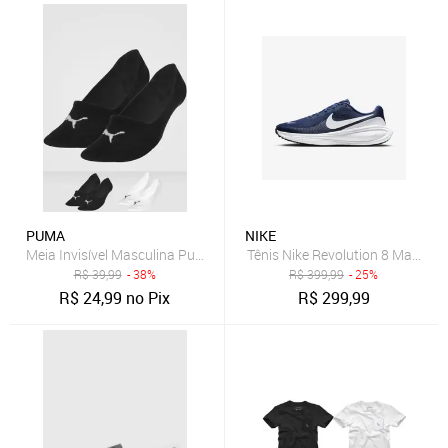
PUMA
NIKE
Meia Invisível Masculina Puma Kit 2 Pares Preta
Tênis Nike Revolution 8 Masculi
R$
39,99
- 38%
R$
399,99
- 25%
R$
24,99
no Pix
R$
299,99