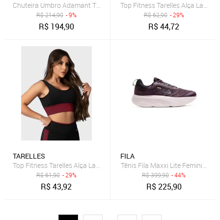
Chuteira Umbro Adamant Top Speed Society Juvenil Bordô
Top Fitness Tarelles Alça Larga 
R$
214,90
- 9%
R$
62,90
- 29%
R$
194,90
R$
44,72
TARELLES
FILA
Top Fitness Tarelles Alça Larga Forrado Preto e Bordô
Tênis Fila Maxxi Lite Feminino B
R$
61,90
- 29%
R$
399,90
- 44%
R$
43,92
R$
225,90