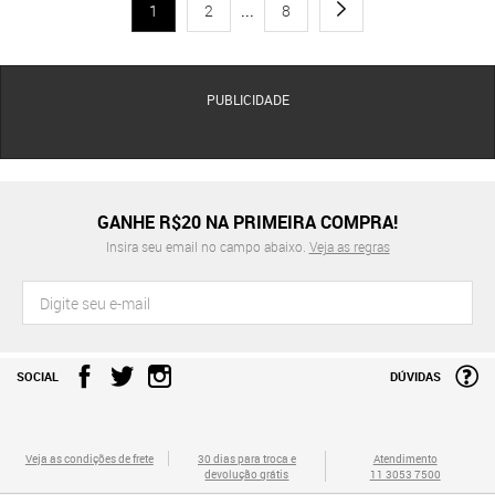
1
2
...
8
PUBLICIDADE
GANHE R$20 NA PRIMEIRA COMPRA!
Insira seu email no campo abaixo.
Veja as regras
SOCIAL
DÚVIDAS
Veja as condições de frete
30 dias para troca e
Atendimento
devolução grátis
11 3053 7500