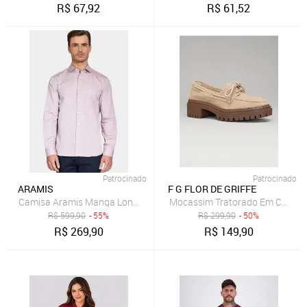
R$
67,92
R$
61,52
Patrocinado
Patrocinado
ARAMIS
F G FLOR DE GRIFFE
Camisa Aramis Manga Longa Pinpoint Bordeaux
Mocassim Tratorado Em Couro Leg
R$
599,90
- 55%
R$
299,90
- 50%
R$
269,90
R$
149,90