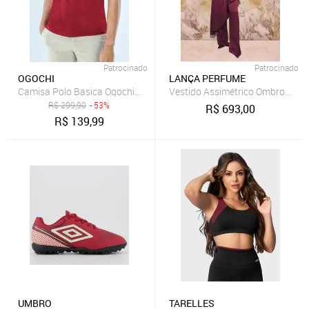
Patrocinado
Patrocinado
OGOCHI
LANÇA PERFUME
Vestido Assimétrico Ombro Únic
Camisa Polo Basica Ogochi Slim Fit Bordo
R$
299,90
- 53%
R$
693,00
R$
139,99
UMBRO
TARELLES