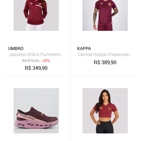
UMBRO
KAPPA
Jaqueta Umbro Fluminense Hino 2025 Feminina Bordô
Camisa Kappa Chapecoense Gol
R$
579,90
- 40%
R$
389,90
R$
349,90