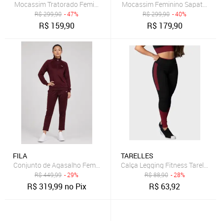
Mocassim Tratorado Feminino Sapato Em Couro Legítimo Areia Flor 
Mocassim Feminino Sapato Em Co
R$
299,90
- 47%
R$
299,90
- 40%
R$
159,90
R$
179,90
FILA
TARELLES
Conjunto de Agasalho Feminino Fila Moletom Gola Alta Bordô
Calça Legging Fitness Tarelles Ci
R$
449,99
- 29%
R$
88,90
- 28%
R$
319,99
no Pix
R$
63,92