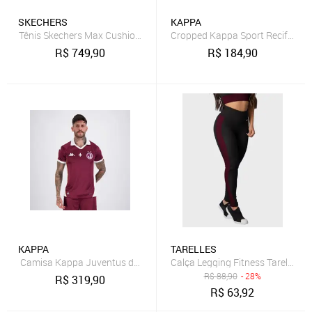
SKECHERS
KAPPA
Tênis Skechers Max Cushioning Glide-Step Feminino Bordô
Cropped Kappa Sport Recife Sup
R$
749,90
R$
184,90
KAPPA
TARELLES
Camisa Kappa Juventus da Mooca I 2026
Calça Legging Fitness Tarelles C
R$
88,90
- 28%
R$
319,90
R$
63,92