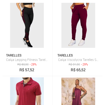
TARELLES
TARELLES
Calça Legging Fitness Tarelles Cintura Alta 3D Preto e Bordô
Calça Viscolycra Tarelles Soltin
R$
80,90
- 29%
R$
91,90
- 29%
R$
57,52
R$
65,52