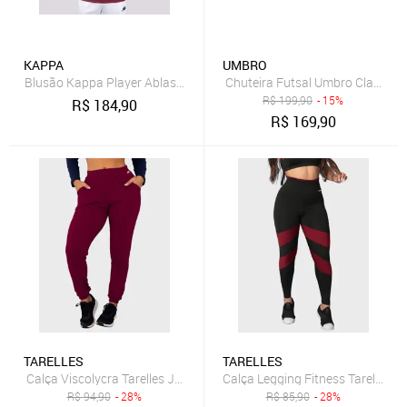
KAPPA
UMBRO
Blusão Kappa Player Ablas Pro Seven Bordô
Chuteira Futsal Umbro Class Fo
R$
199,90
- 15%
R$
184,90
R$
169,90
TARELLES
TARELLES
Calça Viscolycra Tarelles Jogger Punho Soltinha Bolso Bordô
Calça Legging Fitness Tarelles Ci
R$
94,90
- 28%
R$
85,90
- 28%