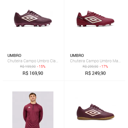
UMBRO
UMBRO
Chuteira Campo Umbro Class Footballer Masculina Bordô
Chuteira Campo Umbro Master C
R$
199,90
- 15%
R$
299,90
- 17%
R$
169,90
R$
249,90