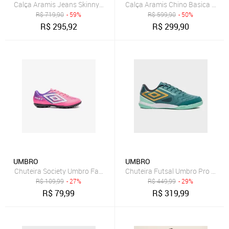
Calça Aramis Jeans Skinny Blue Azul
Calça Aramis Chino Basica Mari
R$
719,90
- 59%
R$
599,90
- 50%
R$
295,92
R$
299,90
UMBRO
UMBRO
Chuteira Society Umbro Fast II Jr Incolor
Chuteira Futsal Umbro Pro 5 Bum
R$
109,99
- 27%
R$
449,99
- 29%
R$
79,99
R$
319,99