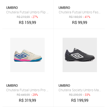
UMBRO
UMBRO
Chuteira Futsal Umbro Flip Kids Incolor
Chuteira Futsal Umbro Fast Ii In
R$
219,99
- 27%
R$
169,99
- 41%
R$
159,99
R$
99,99
UMBRO
UMBRO
Chuteira Futsal Umbro Pro 5 Bump Club Incolor
Chuteira Society Umbro Master C
R$
449,99
- 29%
R$
299,99
- 33%
R$
319,99
R$
199,99