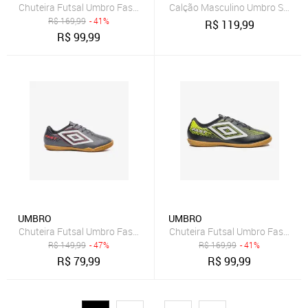
Chuteira Futsal Umbro Fast Ii Incolor
Calção Masculino Umbro Striker 
R$
169,99
- 41%
R$
119,99
R$
99,99
UMBRO
UMBRO
Chuteira Futsal Umbro Fast II Jr Incolor
Chuteira Futsal Umbro Fast Ii In
R$
149,99
- 47%
R$
169,99
- 41%
R$
79,99
R$
99,99