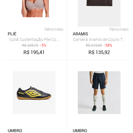
Patrocinado
Patrocinado
PLIÉ
ARAMIS
Sutiã Sustentação Plie Com Bojo Sem Aro Cupuaçu Incolor
Carteira Aramis de Couro Textura
R$
205,70
- 5%
R$
319,90
- 58%
R$
195,41
R$
135,92
UMBRO
UMBRO