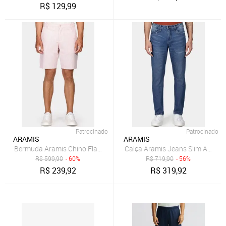
R$
129,99
Patrocinado
Patrocinado
ARAMIS
ARAMIS
Bermuda Aramis Chino Flame Colors Salmão
Calça Aramis Jeans Slim Azul M
R$
599,90
- 60%
R$
719,90
- 56%
R$
239,92
R$
319,92