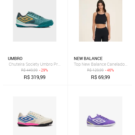
UMBRO
NEW BALANCE
Chuteira Society Umbro Pro 5 Bump Club Incolor
Top New Balance Canelado Smal
R$
449,99
- 29%
R$
129,99
- 46%
R$
319,99
R$
69,99