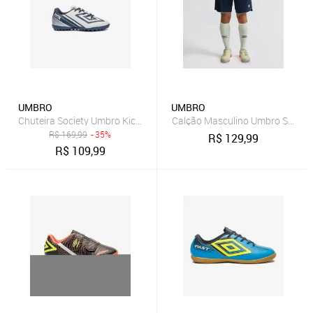
UMBRO
UMBRO
Chuteira Society Umbro Kick Jr Incolor
Calção Masculino Umbro Sx Inco
R$
169,99
- 35%
R$
129,99
R$
109,99