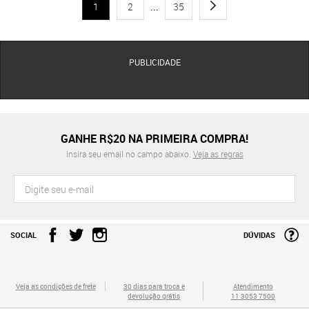
1
2
...
35
PUBLICIDADE
GANHE R$20 NA PRIMEIRA COMPRA!
Insira seu email no campo abaixo.
Veja as regras
SOCIAL
DÚVIDAS
Veja as condições de frete
30 dias para troca e
Atendimento
devolução grátis
11 3053 7500