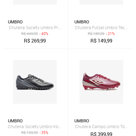
UMBRO
UMBRO
Chuteira Society Umbro Pro 5 Bump Club Incolor
Chuteira Futsal Umbro Techno II 
R$
449,99
- 40%
R$
189,99
- 21%
R$
269,99
R$
149,99
UMBRO
UMBRO
Chuteira Society Umbro Kick Incolor
Chuteira Campo Umbro Top Spee
R$
199,99
- 35%
R$
399,99